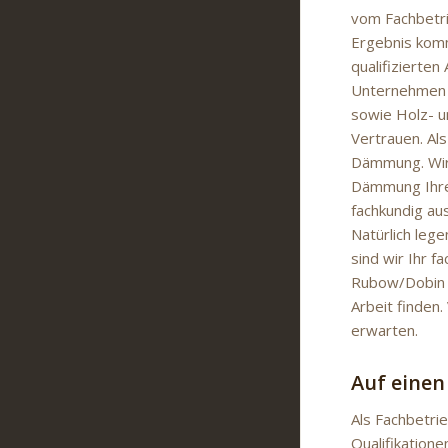
vom Fachbetri
Ergebnis komm
qualifizierten
Unternehmen e
sowie Holz- u
Vertrauen. Als
Dämmung. Wir 
Dämmung Ihre
fachkundig au
Natürlich lege
sind wir Ihr 
Rubow/Dobin a
Arbeit finden
erwarten.
Auf einen
Als Fachbetri
Qualifikation