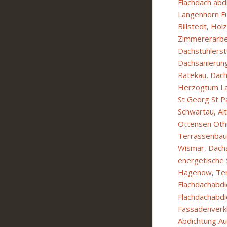
Flachdach ab
Langenhorn Fu
Billstedt
,
Hol
Zimmererarbe
Dachstuhlerst
Dachsanierun
Ratekau
,
Dach
Herzogtum L
St Georg St Pa
Schwartau
,
Al
Ottensen Ot
Terrassenbau
Wismar
,
Dach
energetische 
Hagenow
,
Te
Flachdachabdi
Flachdachabdi
Fassadenverkl
Abdichtung A