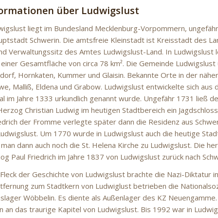
formationen über Ludwigslust
wigslust liegt im Bundesland Mecklenburg-Vorpommern, ungefähr 
ptstadt Schwerin. Die amtsfreie Kleinstadt ist Kreisstadt des L
nd Verwaltungssitz des Amtes Ludwigslust-Land. In Ludwigslust 
einer Gesamtfläche von circa 78 km². Die Gemeinde Ludwigslust un
ndorf, Hornkaten, Kummer und Glaisin. Bekannte Orte in der näh
e, Malliß, Eldena und Grabow. Ludwigslust entwickelte sich aus
l im Jahre 1333 urkundlich genannt wurde. Ungefähr 1731 ließ der
erzog Christian Ludwig im heutigen Stadtbereich ein Jagdschloss
edrich der Fromme verlegte später dann die Residenz aus Schwer
dwigslust. Um 1770 wurde in Ludwigslust auch die heutige Stadtk
man dann auch noch die St. Helena Kirche zu Ludwigslust. Die he
og Paul Friedrich im Jahre 1837 von Ludwigslust zurück nach Schw
 Fleck der Geschichte von Ludwigslust brachte die Nazi-Diktatur i
ntfernung zum Stadtkern von Ludwiglust betrieben die Nationalsoz
nslager Wöbbelin. Es diente als Außenlager des KZ Neuengamme
 an das traurige Kapitel von Ludwigslust. Bis 1992 war in Ludwig