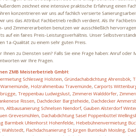
 Außerdem zeichnet eine intensive praktische Erfahrung einen Fac
Jahren konzentrieren wir uns auf fachlich versierte Sanierungsarbei
ir uns das Attribut Fachbetrieb redlich verdient. Als Ihr Fachbetrie
h- und Zimmererarbeiten benutzen wir ausschließlich hervorragend
ts auf ein faires Preis-Leistungsverhältnis. Unser Selbstverständn
nen 1a-Qualität zu einem sehr guten Preis.
 Ihnen zu Diensten sein? Falls Sie eine Frage haben: Anruf oder Ma
ntworten wir Ihre Fragen.
men ZMB Meisterbetrieb GmbH:
rmietung Schleswig Holstein
,
Gründachabdichtung Ahrensbök
,
T
n Warnemünde
,
Holzrahmenbau Travemünde
,
Carports Wittenbur
hbrügge
,
Treppenbau Ludwigslust
,
Zimmerei Walddörfer
,
Zimmer
lankenese Rissen
,
Dachdecker Bargteheide
,
Dachdecker Ammers
rn
,
Altbausanierung Schnelsen Niendorf
,
Gauben Alsterdorf Wint
auen Grevesmühlen
,
Dachabdichtung Sasel Poppenbüttel Wellings
g Barmbek Uhlenhorst Hohenfelde
,
Hebebühnenvermietung Büc
 Wahlstedt
,
Flachdachsanierung St Jürgen Buntekuh Moisling
,
Dac