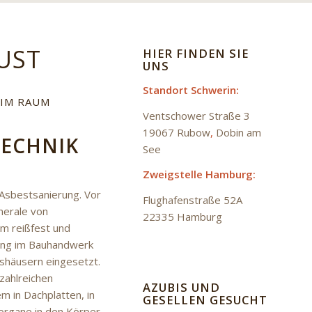
UST
HIER FINDEN SIE
UNS
Standort Schwerin:
 IM RAUM
Ventschower Straße 3
19067 Rubow
,
Dobin am
TECHNIK
See
Zweigstelle Hamburg:
Asbestsanierung. Vor
Flughafenstraße 52A
nerale von
22335 Hamburg
em reißfest und
lang im Bauhandwerk
shäusern eingesetzt.
zahlreichen
AZUBIS UND
 in Dachplatten, in
GESELLEN GESUCHT
organe in den Körper.