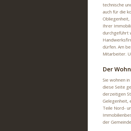
technische un
auch für die 
Obliegenheit,
Ihrer Immobil
durchgeführt 
Handwerksfirm
dürfen. Am be
Mitarbeiter. 
Der Wohn
Sie wohnen in
diese Seite g
derzeitigen S
Gelegenheit, 
Teile Nord- u
Immobilienbes
der Gemeinden