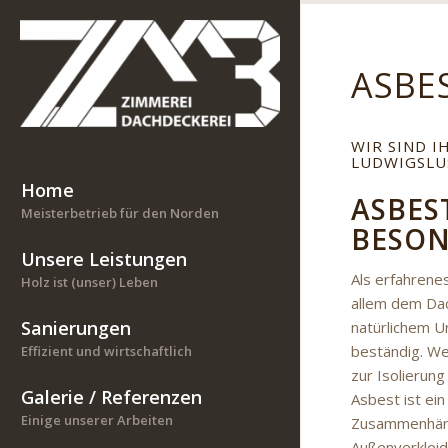
ASBE
WIR SIND I
LUDWIGSLU
Home
ASBES
Meisterbetrieb für den Norden
BESON
Unsere Leistungen
Als erfahren
Holz ist (unser) Leben
allem dem Dac
Sanierungen
natürlichem U
beständig. We
Effizient und wirtschaftlich
zur Isolierun
Galerie / Referenzen
Asbest ist ei
Einige unserer Arbeiten
Zusammenhänge
Außenverkleid