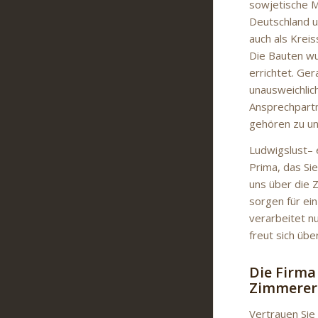
sowjetische Mi
Deutschland u
auch als Krei
Die Bauten wu
errichtet. Ge
unausweichlic
Ansprechpart
gehören zu u
Ludwigslust– 
Prima, das Si
uns über die 
sorgen für ei
verarbeitet n
freut sich üb
Die Firma
Zimmerer
Vertrauen Sie