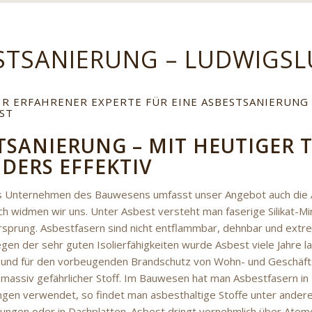
STSANIERUNG – LUDWIGSL
HR ERFAHRENER EXPERTE FÜR EINE ASBESTSANIERUNG
ST
TSANIERUNG – MIT HEUTIGER 
DERS EFFEKTIV
es Unternehmen des Bauwesens umfasst unser Angebot auch die 
h widmen wir uns. Unter Asbest versteht man faserige Silikat-Mi
rsprung. Asbestfasern sind nicht entflammbar, dehnbar und extr
gen der sehr guten Isolierfähigkeiten wurde Asbest viele Jahre 
g und für den vorbeugenden Brandschutz von Wohn- und Geschäft
n massiv gefährlicher Stoff. Im Bauwesen hat man Asbestfasern in 
n verwendet, so findet man asbesthaltige Stoffe unter anderem
ungen oder in Dachplatten. Asbest dringt vornehmlich über Atem