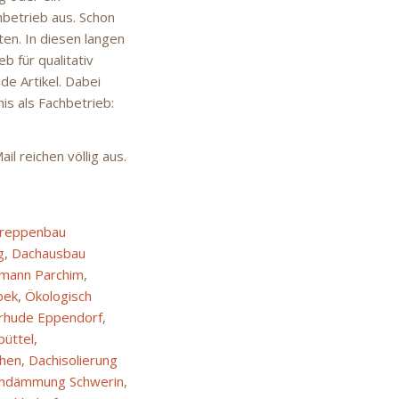
hbetrieb aus. Schon
ten. In diesen langen
b für qualitativ
e Artikel. Dabei
is als Fachbetrieb:
il reichen völlig aus.
reppenbau
g
,
Dachausbau
mann Parchim
,
bek
,
Ökologisch
erhude Eppendorf
,
büttel
,
hen
,
Dachisolierung
hdämmung Schwerin
,