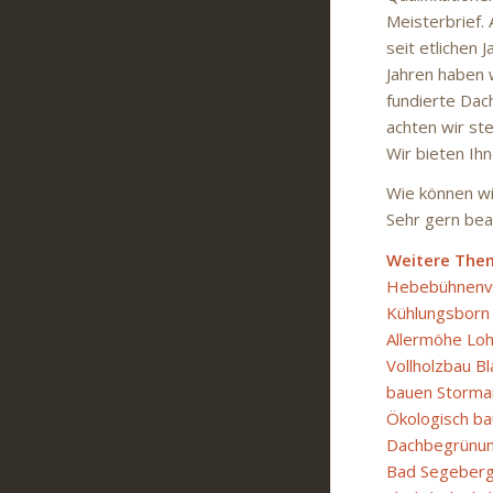
Meisterbrief.
seit etlichen 
Jahren haben w
fundierte Dac
achten wir ste
Wir bieten Ih
Wie können wir
Sehr gern bea
Weitere The
Hebebühnenve
Kühlungsbor
Allermöhe Lo
Vollholzbau B
bauen Storma
Ökologisch b
Dachbegrünun
Bad Segeberg