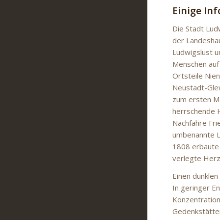
Einige In
Die Stadt Lud
der Landeshau
Ludwigslust u
Menschen auf 
Ortsteile Nie
Neustadt-Glew
zum ersten Ma
herrschende H
Nachfahre Fri
umbenannte Lu
1808 erbaute 
verlegte Herz
Einen dunklen
In geringer E
Konzentratio
Gedenkstätten