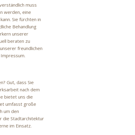
tverständlich muss
en werden, eine
ann. Sie fürchten in
ndliche Behandlung
rkern unserer
uell beraten zu
unserer freundlichen
m Impressum.
n? Gut, dass Sie
erksarbeit nach dem
 bietet uns die
iet umfasst große
ch um den
 die Stadtarchitektur
rne im Einsatz.