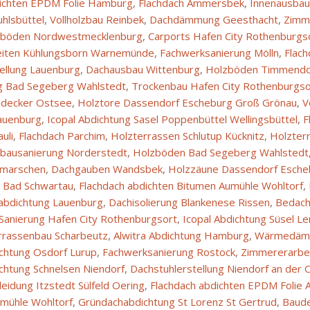
dichten EPDM Folie Hamburg
,
Flachdach Ammersbek
,
Innenausbau
hlsbüttel
,
Vollholzbau Reinbek
,
Dachdämmung Geesthacht
,
Zimm
zböden Nordwestmecklenburg
,
Carports Hafen City Rothenburgs
iten Kühlungsborn Warnemünde
,
Fachwerksanierung Mölln
,
Flach
ellung Lauenburg
,
Dachausbau Wittenburg
,
Holzböden Timmendor
g Bad Segeberg Wahlstedt
,
Trockenbau Hafen City Rothenburgso
decker Ostsee
,
Holztore Dassendorf Escheburg Groß Grönau
,
V
auenburg
,
Icopal Abdichtung Sasel Poppenbüttel Wellingsbüttel
,
F
uli
,
Flachdach Parchim
,
Holzterrassen Schlutup Kücknitz
,
Holzter
tbausanierung Norderstedt
,
Holzböden Bad Segeberg Wahlstedt
hmarschen
,
Dachgauben Wandsbek
,
Holzzäune Dassendorf Esche
 Bad Schwartau
,
Flachdach abdichten Bitumen Aumühle Wohltorf
,
abdichtung Lauenburg
,
Dachisolierung Blankenese Rissen
,
Bedach
Sanierung Hafen City Rothenburgsort
,
Icopal Abdichtung Süsel L
rrassenbau Scharbeutz
,
Alwitra Abdichtung Hamburg
,
Wärmedämm
chtung Osdorf Lurup
,
Fachwerksanierung Rostock
,
Zimmererarbe
chtung Schnelsen Niendorf
,
Dachstuhlerstellung Niendorf an der
eidung Itzstedt Sülfeld Oering
,
Flachdach abdichten EPDM Folie 
umühle Wohltorf
,
Gründachabdichtung St Lorenz St Gertrud
,
Baude