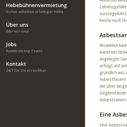
Hebebühnenvermietung
Lebensgefährl
Sicher arbeiten in luftiger Höhe
zurückgeführt
heute noch fi
Über uns
Wer wir sind
Asbestsan
Jobs
Bisweilen kann
Komm ins top Team!
wenn ein dire
angelegte San
Kontakt
erfolgt auf un
24/7 für Sie erreichbar
gründlich aus
Asbestfasern 
die über läng
Gegenstände d
Asbestsanieru
Eine Asbe
Eine Asbestsa