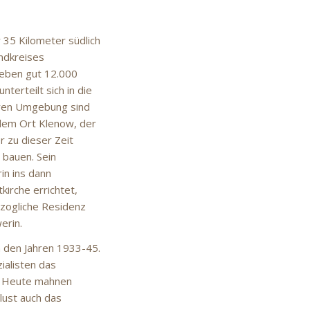
35 Kilometer südlich
andkreises
leben gut 12.000
terteilt sich in die
eren Umgebung sind
 dem Ort Klenow, der
 zu dieser Zeit
 bauen. Sein
in ins dann
irche errichtet,
rzogliche Residenz
erin.
n den Jahren 1933-45.
ialisten das
. Heute mahnen
lust auch das