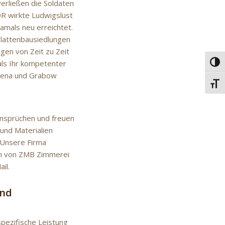
verließen die Soldaten
R wirkte Ludwigslust
amals neu erreichtet.
Plattenbausiedlungen
gen von Zeit zu Zeit
als Ihr kompetenter
Umsc
ldena und Grabow
Schri
Ansprüchen und freuen
und Materialien
 Unsere Firma
am von ZMB Zimmerei
il.
und
spezifische Leistung