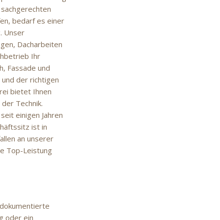
m sachgerechten
en, bedarf es einer
g. Unser
ngen, Dacharbeiten
hbetrieb Ihr
ach, Fassade und
und der richtigen
ei bietet Ihnen
der Technik.
seit einigen Jahren
ftssitz ist in
allen an unserer
ute Top-Leistung
r dokumentierte
g oder ein