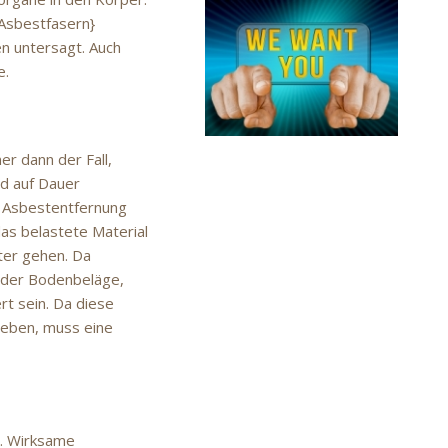
Asbestfasern}
n untersagt. Auch
e.
er dann der Fall,
d auf Dauer
e Asbestentfernung
das belastete Material
ter gehen. Da
oder Bodenbeläge,
rt sein. Da diese
geben, muss eine
n. Wirksame