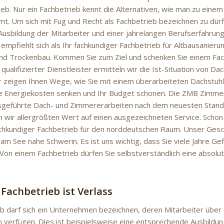
eb. Nur ein Fachbetrieb kennt die Alternativen, wie man zu eine
t. Um sich mit Fug und Recht als Fachbetrieb bezeichnen zu dürf
 Ausbildung der Mitarbeiter und einer jahrelangen Berufserfahrun
mpfiehlt sich als Ihr fachkundiger Fachbetrieb für Altbausanieru
nd Trockenbau. Kommen Sie zum Ziel und schenken Sie einem Fac
 qualifizierter Dienstleister ermitteln wir die Ist-Situation von D
zeigen Ihnen Wege, wie Sie mit einem überarbeiteten Dachstuhl 
 Energiekosten senken und Ihr Budget schonen. Die ZMB Zimmer
sgeführte Dach- und Zimmererarbeiten nach dem neuesten Stand 
n wir allergrößten Wert auf einen ausgezeichneten Service. Schon 
fachkundiger Fachbetrieb für den norddeutschen Raum. Unser Geschä
m See nahe Schwerin. Es ist uns wichtig, dass Sie viele Jahre Gef
. Von einem Fachbetrieb dürfen Sie selbstverständlich eine absol
 Fachbetrieb ist Verlass
eb darf sich ein Unternehmen bezeichnen, deren Mitarbeiter übe
en verfügen. Dies ist beispielsweise eine entsprechende Ausbildun