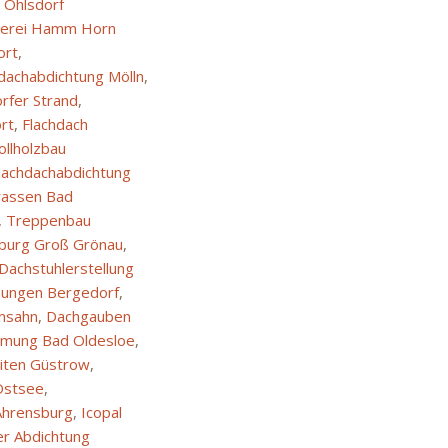
 Ohlsdorf
erei Hamm Horn
ort
,
dachabdichtung Mölln
,
fer Strand
,
rt
,
Flachdach
ollholzbau
lachdachabdichtung
rassen Bad
,
Treppenbau
burg Groß Grönau
,
Dachstuhlerstellung
ungen Bergedorf
,
ensahn
,
Dachgauben
ung Bad Oldesloe
,
iten Güstrow
,
 Ostsee
,
Ahrensburg
,
Icopal
r Abdichtung