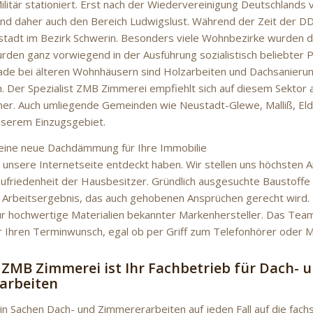
litär stationiert. Erst nach der Wiedervereinigung Deutschlands 
nd daher auch den Bereich Ludwigslust. Während der Zeit der DD
sstadt im Bezirk Schwerin. Besonders viele Wohnbezirke wurden d
rden ganz vorwiegend in der Ausführung sozialistisch beliebter 
rade bei älteren Wohnhäusern sind Holzarbeiten und Dachsanierun
h. Der Spezialist ZMB Zimmerei empfiehlt sich auf diesem Sektor 
ner. Auch umliegende Gemeinden wie Neustadt-Glewe, Malliß, E
nserem Einzugsgebiet.
eine neue Dachdämmung für Ihre Immobilie
e unsere Internetseite entdeckt haben. Wir stellen uns höchsten 
Zufriedenheit der Hausbesitzer. Gründlich ausgesuchte Baustoffe 
n Arbeitsergebnis, das auch gehobenen Ansprüchen gerecht wird.
ur hochwertige Materialien bekannter Markenhersteller. Das Te
er Ihren Terminwunsch, egal ob per Griff zum Telefonhörer oder Ma
 ZMB Zimmerei ist Ihr Fachbetrieb für Dach- 
arbeiten
 in Sachen Dach- und Zimmererarbeiten auf jeden Fall auf die fach