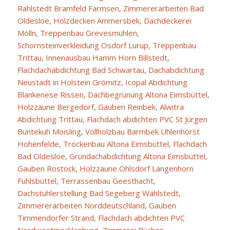
Rahlstedt Bramfeld Farmsen
,
Zimmererarbeiten Bad
Oldesloe
,
Holzdecken Ammersbek
,
Dachdeckerei
Mölln
,
Treppenbau Grevesmühlen
,
Schornsteinverkleidung Osdorf Lurup
,
Treppenbau
Trittau
,
Innenausbau Hamm Horn Billstedt
,
Flachdachabdichtung Bad Schwartau
,
Dachabdichtung
Neustadt in Holstein Grömitz
,
Icopal Abdichtung
Blankenese Rissen
,
Dachbegrünung Altona Eimsbüttel
,
Holzzäune Bergedorf
,
Gauben Reinbek
,
Alwitra
Abdichtung Trittau
,
Flachdach abdichten PVC St Jürgen
Buntekuh Moisling
,
Vollholzbau Barmbek Uhlenhorst
Hohenfelde
,
Trockenbau Altona Eimsbüttel
,
Flachdach
Bad Oldesloe
,
Gründachabdichtung Altona Eimsbüttel
,
Gauben Rostock
,
Holzzäune Ohlsdorf Langenhorn
Fuhlsbüttel
,
Terrassenbau Geesthacht
,
Dachstuhlerstellung Bad Segeberg Wahlstedt
,
Zimmererarbeiten Norddeutschland
,
Gauben
Timmendorfer Strand
,
Flachdach abdichten PVC
Nordwestmecklenburg
,
Zimmerei Büchen
,