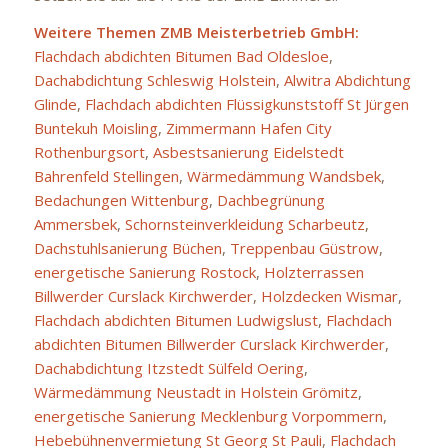
Weitere Themen ZMB Meisterbetrieb GmbH:
Flachdach abdichten Bitumen Bad Oldesloe
,
Dachabdichtung Schleswig Holstein
,
Alwitra Abdichtung
Glinde
,
Flachdach abdichten Flüssigkunststoff St Jürgen
Buntekuh Moisling
,
Zimmermann Hafen City
Rothenburgsort
,
Asbestsanierung Eidelstedt
Bahrenfeld Stellingen
,
Wärmedämmung Wandsbek
,
Bedachungen Wittenburg
,
Dachbegrünung
Ammersbek
,
Schornsteinverkleidung Scharbeutz
,
Dachstuhlsanierung Büchen
,
Treppenbau Güstrow
,
energetische Sanierung Rostock
,
Holzterrassen
Billwerder Curslack Kirchwerder
,
Holzdecken Wismar
,
Flachdach abdichten Bitumen Ludwigslust
,
Flachdach
abdichten Bitumen Billwerder Curslack Kirchwerder
,
Dachabdichtung Itzstedt Sülfeld Oering
,
Wärmedämmung Neustadt in Holstein Grömitz
,
energetische Sanierung Mecklenburg Vorpommern
,
Hebebühnenvermietung St Georg St Pauli
,
Flachdach