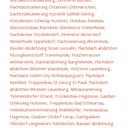
Flachdachsanierung Ottensen Othmarschen
,
Dachstuhlsanierung Itzstedt Sülfeld Oering
,
Holzdecken Schlutup Kücknitz
,
Holzbau Ratekau
,
Massivholzbau Barmbek Uhlenhorst Hohenfelde
,
Dachdecker Stockelsdorf
,
Zimmerei Alsterdorf
Winterhude Eppendorf
,
Dachsanierung Ahrensbök
,
Bauder Abdichtung Süsel Lensahn
,
Flachdach abdichten
Flüssigkunststoff Travemünde
,
Holzterrassen
Ammersbek
,
Dachabdichtung Bargteheide
,
Flachdach
abdichten Bitumen Wandsbek
,
Holztore Lauenburg
,
Flachdach Hafen City Rothenburgsort
,
Flachdach
Reinfeld
,
Treppenbau St Georg St Pauli
,
Flachdach
abdichten Bitumen Lauenburg
,
Altbausanierung
Timmendorfer Strand
,
Trockenbau Hagenow
,
Gauben
Schleswig Holstein
,
Treppenbau Bad Schwartau
,
Hebebühnenvermietung Walddörfer
,
Innenausbau
Hagenow
,
Gauben Osdorf Lurup
,
Dachgauben
Ohlsdorf Langenhorn Fuhlsbüttel
,
Bauder Abdichtung