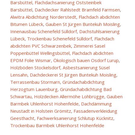
Barsbüttel
,
Flachdachsanierung Oststeinbek
Barsbüttel
,
Dachdecker Rahlstedt Bramfeld Farmsen
,
Alwitra Abdichtung Norderstedt
,
Flachdach abdichten
Bitumen Lübeck
,
Gauben St Jürgen Buntekuh Moisling
,
Innenausbau Schenefeld Sülldorf
,
Dachstuhlsanierung
Lübeck
,
Trockenbau Schenefeld Sülldorf
,
Flachdach
abdichten PVC Schwarzenbek
,
Zimmerei Sasel
Poppenbüttel Wellingsbüttel
,
Flachdach abdichten
EPDM Folie Wismar
,
Ökologisch bauen Osdorf Lurup
,
Holzböden Stockelsdorf
,
Asbestsanierung Süsel
Lensahn
,
Dachdeckerei St Jürgen Buntekuh Moisling
,
Terrassenbau Stormarn
,
Gründachabdichtung
Herzogtum Lauenburg
,
Gründachabdichtung Bad
Schwartau
,
Holzdecken Allermöhe Lohbrügge
,
Gauben
Barmbek Uhlenhorst Hohenfelde
,
Dachdämmung
Neustadt in Holstein Grömitz
,
Fassadenverkleidung
Geesthacht
,
Fachwerksanierung Schlutup Kücknitz
,
Trockenbau Barmbek Uhlenhorst Hohenfelde