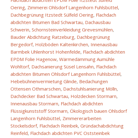
Flachdach abdichten EPDM Folie Itzstedt Sülfeld
Oering
,
Zimmerei Ohlsdorf Langenhorn Fuhlsbüttel
,
Dachbegrünung Itzstedt Sülfeld Oering
,
Flachdach
abdichten Bitumen Bad Schwartau
,
Dachausbau
Schwerin
,
Schornsteinverkleidung Grevesmühlen
,
Bauder Abdichtung Ratzeburg
,
Dachbegrünung
Bergedorf
,
Holzböden Kaltenkirchen
,
Innenausbau
Barmbek Uhlenhorst Hohenfelde
,
Flachdach abdichten
EPDM Folie Hagenow
,
Wärmedämmung Aumühle
Wohltorf
,
Dachsanierung Süsel Lensahn
,
Flachdach
abdichten Bitumen Ohlsdorf Langenhorn Fuhlsbüttel
,
Hebebühnenvermietung Glinde
,
Bedachungen
Ottensen Othmarschen
,
Dachstuhlsanierung Mölln
,
Dachdecker Bad Schwartau
,
Holzdecken Stormarn
,
Innenausbau Stormarn
,
Flachdach abdichten
Flüssigkunststoff Stormarn
,
Ökologisch bauen Ohlsdorf
Langenhorn Fuhlsbüttel
,
Zimmererarbeiten
Stockelsdorf
,
Flachdach Reinbek
,
Gründachabdichtung
Reinfeld
,
Flachdach abdichten PVC Oststeinbek