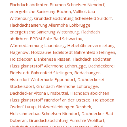
Flachdach abdichten Bitumen Schnelsen Niendorf
,
energetische Sanierung Büchen
,
Vollholzbau
Wittenburg
,
Gründachabdichtung Schenefeld Sülldorf
,
Flachdachsanierung Allermöhe Lohbrügge
,
energetische Sanierung Wittenburg
,
Flachdach
abdichten EPDM Folie Bad Schwartau
,
Wärmedämmung Lauenburg
,
Hebebühnenvermietung
Hagenow
,
Holzzäune Eidelstedt Bahrenfeld Stellingen
,
Holzdecken Blankenese Rissen
,
Flachdach abdichten
Flüssigkunststoff Allermöhe Lohbrügge
,
Dachdeckerei
Eidelstedt Bahrenfeld Stellingen
,
Bedachungen
Alsterdorf Winterhude Eppendorf
,
Dachdeckerei
Stockelsdorf
,
Gründach Allermöhe Lohbrügge
,
Dachdecker Altona Eimsbüttel
,
Flachdach abdichten
Flüssigkunststoff Niendorf an der Ostsee
,
Holzböden
Osdorf Lurup
,
Holzverkleidungen Reinbek
,
Holzrahmenbau Schnelsen Niendorf
,
Dachdecker Bad
Doberan
,
Gründachabdichtung Aumühle Wohltorf
,