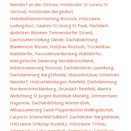
Niendorf an der Ostsee
,
Holzböden St Lorenz St
Gertrud
,
Holzböden Bergedorf
,
Hebebühnenvermietung Rostock
,
Holzzäune
Ludwigslust
,
Gauben St Georg St Pauli
,
Flachdach
abdichten Bitumen Timmendorfer Strand
,
Dachstuhlerstellung Glinde
,
Dachabdichtung
Blankenese Rissen
,
Holzbau Rostock
,
Trockenbau
Walddörfer
,
Fassadenverkleidung Walddörfer
,
energetische Sanierung Norddeutschland
,
Asbestsanierung Rostock
,
Dachdeckerei Lauenburg
,
Dachdämmung Bargteheide
,
Massivholzbau Schnelsen
Niendorf
,
Holzverkleidungen Reinfeld
,
Dachdämmung
Nordwestmecklenburg
,
Gründach Reinfeld
,
Alwitra
Abdichtung St Jürgen Buntekuh Moisling
,
Zimmermann
Hagenow
,
Dachabdichtung Ammersbek
,
Altbausanierung Sasel Poppenbüttel Wellingsbüttel
,
Carports Schenefeld Sülldorf
,
Dachdecker Bargteheide
,
Holzzäune Schlutup Kücknitz
,
Holzzäune Trittau
,
Innenausbau Schwarzenbek
,
Treppenbau Schnelsen