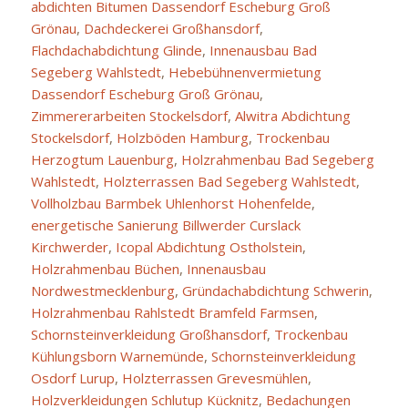
abdichten Bitumen Dassendorf Escheburg Groß
Grönau
,
Dachdeckerei Großhansdorf
,
Flachdachabdichtung Glinde
,
Innenausbau Bad
Segeberg Wahlstedt
,
Hebebühnenvermietung
Dassendorf Escheburg Groß Grönau
,
Zimmererarbeiten Stockelsdorf
,
Alwitra Abdichtung
Stockelsdorf
,
Holzböden Hamburg
,
Trockenbau
Herzogtum Lauenburg
,
Holzrahmenbau Bad Segeberg
Wahlstedt
,
Holzterrassen Bad Segeberg Wahlstedt
,
Vollholzbau Barmbek Uhlenhorst Hohenfelde
,
energetische Sanierung Billwerder Curslack
Kirchwerder
,
Icopal Abdichtung Ostholstein
,
Holzrahmenbau Büchen
,
Innenausbau
Nordwestmecklenburg
,
Gründachabdichtung Schwerin
,
Holzrahmenbau Rahlstedt Bramfeld Farmsen
,
Schornsteinverkleidung Großhansdorf
,
Trockenbau
Kühlungsborn Warnemünde
,
Schornsteinverkleidung
Osdorf Lurup
,
Holzterrassen Grevesmühlen
,
Holzverkleidungen Schlutup Kücknitz
,
Bedachungen