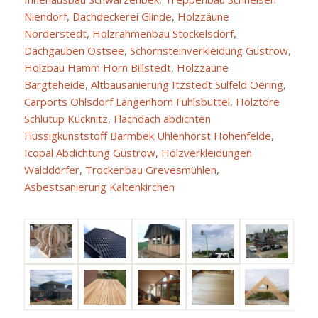
Niendorf
,
Dachdeckerei Glinde
,
Holzzäune
Norderstedt
,
Holzrahmenbau Stockelsdorf
,
Dachgauben Ostsee
,
Schornsteinverkleidung Güstrow
,
Holzbau Hamm Horn Billstedt
,
Holzzäune
Bargteheide
,
Altbausanierung Itzstedt Sülfeld Oering
,
Carports Ohlsdorf Langenhorn Fuhlsbüttel
,
Holztore
Schlutup Kücknitz
,
Flachdach abdichten
Flüssigkunststoff Barmbek Uhlenhorst Hohenfelde
,
Icopal Abdichtung Güstrow
,
Holzverkleidungen
Walddörfer
,
Trockenbau Grevesmühlen
,
Asbestsanierung Kaltenkirchen