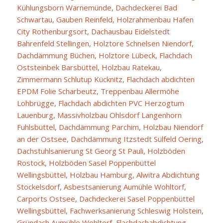
Kühlungsborn Warnemünde
,
Dachdeckerei Bad
Schwartau
,
Gauben Reinfeld
,
Holzrahmenbau Hafen
City Rothenburgsort
,
Dachausbau Eidelstedt
Bahrenfeld Stellingen
,
Holztore Schnelsen Niendorf
,
Dachdämmung Büchen
,
Holztore Lübeck
,
Flachdach
Oststeinbek Barsbüttel
,
Holzbau Ratekau
,
Zimmermann Schlutup Kücknitz
,
Flachdach abdichten
EPDM Folie Scharbeutz
,
Treppenbau Allermöhe
Lohbrügge
,
Flachdach abdichten PVC Herzogtum
Lauenburg
,
Massivholzbau Ohlsdorf Langenhorn
Fuhlsbüttel
,
Dachdämmung Parchim
,
Holzbau Niendorf
an der Ostsee
,
Dachdämmung Itzstedt Sülfeld Oering
,
Dachstuhlsanierung St Georg St Pauli
,
Holzböden
Rostock
,
Holzböden Sasel Poppenbüttel
Wellingsbüttel
,
Holzbau Hamburg
,
Alwitra Abdichtung
Stockelsdorf
,
Asbestsanierung Aumühle Wohltorf
,
Carports Ostsee
,
Dachdeckerei Sasel Poppenbüttel
Wellingsbüttel
,
Fachwerksanierung Schleswig Holstein
,
Gründach Aumühle Wohltorf
,
Flachdachabdichtung