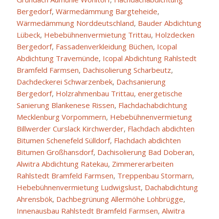
Bergedorf
,
Wärmedämmung Bargteheide
,
Wärmedämmung Norddeutschland
,
Bauder Abdichtung
Lübeck
,
Hebebühnenvermietung Trittau
,
Holzdecken
Bergedorf
,
Fassadenverkleidung Büchen
,
Icopal
Abdichtung Travemünde
,
Icopal Abdichtung Rahlstedt
Bramfeld Farmsen
,
Dachisolierung Scharbeutz
,
Dachdeckerei Schwarzenbek
,
Dachsanierung
Bergedorf
,
Holzrahmenbau Trittau
,
energetische
Sanierung Blankenese Rissen
,
Flachdachabdichtung
Mecklenburg Vorpommern
,
Hebebühnenvermietung
Billwerder Curslack Kirchwerder
,
Flachdach abdichten
Bitumen Schenefeld Sülldorf
,
Flachdach abdichten
Bitumen Großhansdorf
,
Dachisolierung Bad Doberan
,
Alwitra Abdichtung Ratekau
,
Zimmererarbeiten
Rahlstedt Bramfeld Farmsen
,
Treppenbau Stormarn
,
Hebebühnenvermietung Ludwigslust
,
Dachabdichtung
Ahrensbök
,
Dachbegrünung Allermöhe Lohbrügge
,
Innenausbau Rahlstedt Bramfeld Farmsen
,
Alwitra