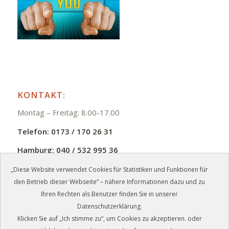
KONTAKT:
Montag – Freitag: 8.00-17.00
Telefon:
0173 / 170 26 31
Hamburg:
040 / 532 995 36
E-Mail:
info@zmb-jb.de
„Diese Website verwendet Cookies für Statistiken und Funktionen für
den Betrieb dieser Webseite“ – nähere Informationen dazu und zu
Ihren Rechten als Benutzer finden Sie in unserer
Datenschutzerklärung.
Klicken Sie auf „Ich stimme zu“, um Cookies zu akzeptieren. oder
©
2026 - ZMB Meisterbetrieb GmbH, Schwerin + Hamburg