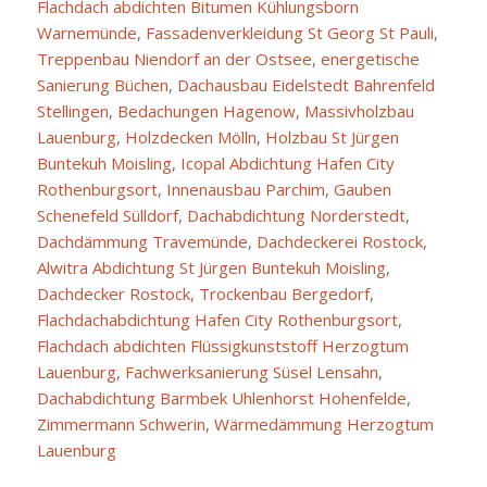
Flachdach abdichten Bitumen Kühlungsborn
Warnemünde
,
Fassadenverkleidung St Georg St Pauli
,
Treppenbau Niendorf an der Ostsee
,
energetische
Sanierung Büchen
,
Dachausbau Eidelstedt Bahrenfeld
Stellingen
,
Bedachungen Hagenow
,
Massivholzbau
Lauenburg
,
Holzdecken Mölln
,
Holzbau St Jürgen
Buntekuh Moisling
,
Icopal Abdichtung Hafen City
Rothenburgsort
,
Innenausbau Parchim
,
Gauben
Schenefeld Sülldorf
,
Dachabdichtung Norderstedt
,
Dachdämmung Travemünde
,
Dachdeckerei Rostock
,
Alwitra Abdichtung St Jürgen Buntekuh Moisling
,
Dachdecker Rostock
,
Trockenbau Bergedorf
,
Flachdachabdichtung Hafen City Rothenburgsort
,
Flachdach abdichten Flüssigkunststoff Herzogtum
Lauenburg
,
Fachwerksanierung Süsel Lensahn
,
Dachabdichtung Barmbek Uhlenhorst Hohenfelde
,
Zimmermann Schwerin
,
Wärmedämmung Herzogtum
Lauenburg