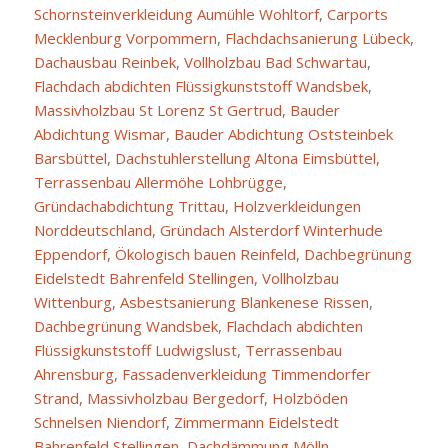
Schornsteinverkleidung Aumühle Wohltorf
,
Carports
Mecklenburg Vorpommern
,
Flachdachsanierung Lübeck
,
Dachausbau Reinbek
,
Vollholzbau Bad Schwartau
,
Flachdach abdichten Flüssigkunststoff Wandsbek
,
Massivholzbau St Lorenz St Gertrud
,
Bauder
Abdichtung Wismar
,
Bauder Abdichtung Oststeinbek
Barsbüttel
,
Dachstuhlerstellung Altona Eimsbüttel
,
Terrassenbau Allermöhe Lohbrügge
,
Gründachabdichtung Trittau
,
Holzverkleidungen
Norddeutschland
,
Gründach Alsterdorf Winterhude
Eppendorf
,
Ökologisch bauen Reinfeld
,
Dachbegrünung
Eidelstedt Bahrenfeld Stellingen
,
Vollholzbau
Wittenburg
,
Asbestsanierung Blankenese Rissen
,
Dachbegrünung Wandsbek
,
Flachdach abdichten
Flüssigkunststoff Ludwigslust
,
Terrassenbau
Ahrensburg
,
Fassadenverkleidung Timmendorfer
Strand
,
Massivholzbau Bergedorf
,
Holzböden
Schnelsen Niendorf
,
Zimmermann Eidelstedt
Bahrenfeld Stellingen
,
Dachdämmung Mölln
,