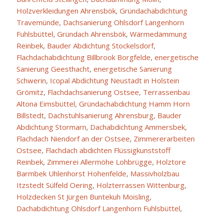
Holzverkleidungen Ahrensbök
,
Gründachabdichtung
Travemünde
,
Dachsanierung Ohlsdorf Langenhorn
Fuhlsbüttel
,
Gründach Ahrensbök
,
Wärmedämmung
Reinbek
,
Bauder Abdichtung Stockelsdorf
,
Flachdachabdichtung Billbrook Borgfelde
,
energetische
Sanierung Geesthacht
,
energetische Sanierung
Schwerin
,
Icopal Abdichtung Neustadt in Holstein
Grömitz
,
Flachdachsanierung Ostsee
,
Terrassenbau
Altona Eimsbüttel
,
Gründachabdichtung Hamm Horn
Billstedt
,
Dachstuhlsanierung Ahrensburg
,
Bauder
Abdichtung Stormarn
,
Dachabdichtung Ammersbek
,
Flachdach Niendorf an der Ostsee
,
Zimmererarbeiten
Ostsee
,
Flachdach abdichten Flüssigkunststoff
Reinbek
,
Zimmerei Allermöhe Lohbrügge
,
Holztore
Barmbek Uhlenhorst Hohenfelde
,
Massivholzbau
Itzstedt Sülfeld Oering
,
Holzterrassen Wittenburg
,
Holzdecken St Jürgen Buntekuh Moisling
,
Dachabdichtung Ohlsdorf Langenhorn Fuhlsbüttel
,