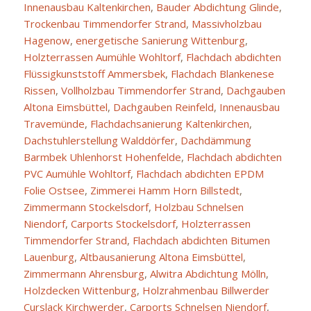
Innenausbau Kaltenkirchen
,
Bauder Abdichtung Glinde
,
Trockenbau Timmendorfer Strand
,
Massivholzbau
Hagenow
,
energetische Sanierung Wittenburg
,
Holzterrassen Aumühle Wohltorf
,
Flachdach abdichten
Flüssigkunststoff Ammersbek
,
Flachdach Blankenese
Rissen
,
Vollholzbau Timmendorfer Strand
,
Dachgauben
Altona Eimsbüttel
,
Dachgauben Reinfeld
,
Innenausbau
Travemünde
,
Flachdachsanierung Kaltenkirchen
,
Dachstuhlerstellung Walddörfer
,
Dachdämmung
Barmbek Uhlenhorst Hohenfelde
,
Flachdach abdichten
PVC Aumühle Wohltorf
,
Flachdach abdichten EPDM
Folie Ostsee
,
Zimmerei Hamm Horn Billstedt
,
Zimmermann Stockelsdorf
,
Holzbau Schnelsen
Niendorf
,
Carports Stockelsdorf
,
Holzterrassen
Timmendorfer Strand
,
Flachdach abdichten Bitumen
Lauenburg
,
Altbausanierung Altona Eimsbüttel
,
Zimmermann Ahrensburg
,
Alwitra Abdichtung Mölln
,
Holzdecken Wittenburg
,
Holzrahmenbau Billwerder
Curslack Kirchwerder
,
Carports Schnelsen Niendorf
,