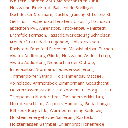
Weitere Themen ZMB Meisterbetrieb GmbH:
Holzzäune Eidelstedt Bahrenfeld Stellingen
,
Dachdecker Stormarn
,
Dachbegrünung St Lorenz St
Gertrud
,
Treppenbau Henstedt Ulzburg
,
Flachdach
abdichten PVC Ahrensbök
,
Trockenbau Rahlstedt
Bramfeld Farmsen
,
Fassadenverkleidung Schnelsen
Niendorf
,
Gründach Hagenow
,
Holzterrassen
Rahlstedt Bramfeld Farmsen
,
Massivholzbau Büchen
,
Alwitra Abdichtung Glinde
,
Holzzäune Osdorf Lurup
,
Alwitra Abdichtung Niendorf an der Ostsee
,
Innenausbau Stormarn
,
Fachwerksanierung
Timmendorfer Strand
,
Holzrahmenbau Ostsee
,
Vollholzbau Ammersbek
,
Zimmermann Geesthacht
,
Holzterrassen Wismar
,
Holzböden St Georg St Pauli
,
Treppenbau Norderstedt
,
Fassadenverkleidung
Norddeutschland
,
Carports Hamburg
,
Bedachungen
Billbrook Borgfelde
,
Wärmedämmung Schleswig
Holstein
,
energetische Sanierung Rostock
,
Holzterrassen Barmbek Uhlenhorst Hohenfelde
,