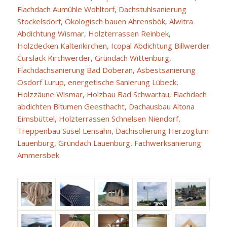
Flachdach Aumühle Wohltorf
,
Dachstuhlsanierung
Stockelsdorf
,
Ökologisch bauen Ahrensbök
,
Alwitra
Abdichtung Wismar
,
Holzterrassen Reinbek
,
Holzdecken Kaltenkirchen
,
Icopal Abdichtung Billwerder
Curslack Kirchwerder
,
Gründach Wittenburg
,
Flachdachsanierung Bad Doberan
,
Asbestsanierung
Osdorf Lurup
,
energetische Sanierung Lübeck
,
Holzzäune Wismar
,
Holzbau Bad Schwartau
,
Flachdach
abdichten Bitumen Geesthacht
,
Dachausbau Altona
Eimsbüttel
,
Holzterrassen Schnelsen Niendorf
,
Treppenbau Süsel Lensahn
,
Dachisolierung Herzogtum
Lauenburg
,
Gründach Lauenburg
,
Fachwerksanierung
Ammersbek