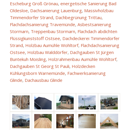
Escheburg Groß Grönau
,
energetische Sanierung Bad
Oldesloe
,
Dachsanierung Lauenburg
,
Massivholzbau
Timmendorfer Strand
,
Dachbegrünung Trittau
,
Flachdachsanierung Travemünde
,
Asbestsanierung
Stormarn
,
Treppenbau Stormarn
,
Flachdach abdichten
Flüssigkunststoff Ostsee
,
Dachdeckerei Timmendorfer
Strand
,
Holzbau Aumühle Wohltorf
,
Flachdachsanierung
Ostsee
,
Holzbau Walddörfer
,
Dachgauben St Jürgen
Buntekuh Moisling
,
Holzrahmenbau Aumühle Wohltorf
,
Dachgauben St Georg St Pauli
,
Holzdecken
Kühlungsborn Warnemünde
,
Fachwerksanierung
Glinde
,
Dachausbau Glinde