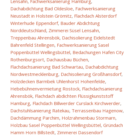
Lensahn
,
Fachwerksanierung Hamburg
,
Dachabdichtung Bad Oldesloe
,
Fachwerksanierung
Neustadt in Holstein Grömitz
,
Flachdach Alsterdorf
Winterhude Eppendorf
,
Bauder Abdichtung
Norddeutschland
,
Zimmerei Süsel Lensahn
,
Treppenbau Ahrensbök
,
Dachisolierung Eidelstedt
Bahrenfeld Stellingen
,
Fachwerksanierung Sasel
Poppenbüttel Wellingsbüttel
,
Bedachungen Hafen City
Rothenburgsort
,
Dachausbau Büchen
,
Flachdachsanierung Bad Schwartau
,
Dachabdichtung
Nordwestmecklenburg
,
Dachisolierung Großhansdorf
,
Holzdecken Barmbek Uhlenhorst Hohenfelde
,
Hebebühnenvermietung Rostock
,
Flachdachsanierung
Ahrensbök
,
Flachdach abdichten Flüssigkunststoff
Hamburg
,
Flachdach Billwerder Curslack Kirchwerder
,
Dachstuhlsanierung Ratekau
,
Terrassenbau Hagenow
,
Dachdämmung Parchim
,
Holzrahmenbau Stormarn
,
Holzbau Sasel Poppenbüttel Wellingsbüttel
,
Gründach
Hamm Horn Billstedt
,
Zimmerei Dassendorf