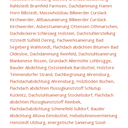
Rahlstedt Bramfeld Farmsen
,
Dachdämmung Hamm
Horn Billstedt
,
Massivholzbau Billwerder Curslack
Kirchwerder
,
Altbausanierung Billwerder Curslack
Kirchwerder
,
Asbestsanierung Ottensen Othmarschen
,
Dachdeckerei Schleswig Holstein
,
Dachstuhlerstellung
Itzstedt Sülfeld Oering
,
Fachwerksanierung Bad
Segeberg Wahlstedt
,
Flachdach abdichten Bitumen Bad
Oldesloe
,
Dachdämmung Reinfeld
,
Dachstuhlsanierung
Blankenese Rissen
,
Gründach Allermöhe Lohbrügge
,
Bauder Abdichtung Oststeinbek Barsbüttel
,
Holztore
Timmendorfer Strand
,
Dachbegrünung Ahrensburg
,
Flachdachabdichtung Ahrensburg
,
Holzböden Büchen
,
Flachdach abdichten Flüssigkunststoff Schlutup
Kücknitz
,
Dachstuhlsanierung Stockelsdorf
,
Flachdach
abdichten Flüssigkunststoff Reinbek
,
Flachdachabdichtung Schenefeld Sülldorf
,
Bauder
Abdichtung Altona Eimsbüttel
,
Hebebühnenvermietung
Henstedt Ulzburg
,
energetische Sanierung Süsel