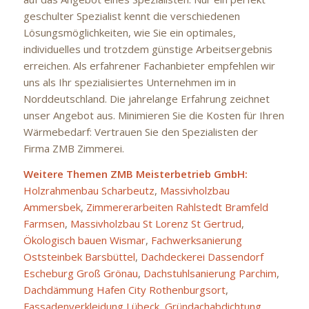
geschulter Spezialist kennt die verschiedenen
Lösungsmöglichkeiten, wie Sie ein optimales,
individuelles und trotzdem günstige Arbeitsergebnis
erreichen. Als erfahrener Fachanbieter empfehlen wir
uns als Ihr spezialisiertes Unternehmen im in
Norddeutschland. Die jahrelange Erfahrung zeichnet
unser Angebot aus. Minimieren Sie die Kosten für Ihren
Wärmebedarf: Vertrauen Sie den Spezialisten der
Firma ZMB Zimmerei.
Weitere Themen ZMB Meisterbetrieb GmbH:
Holzrahmenbau Scharbeutz
,
Massivholzbau
Ammersbek
,
Zimmererarbeiten Rahlstedt Bramfeld
Farmsen
,
Massivholzbau St Lorenz St Gertrud
,
Ökologisch bauen Wismar
,
Fachwerksanierung
Oststeinbek Barsbüttel
,
Dachdeckerei Dassendorf
Escheburg Groß Grönau
,
Dachstuhlsanierung Parchim
,
Dachdämmung Hafen City Rothenburgsort
,
Fassadenverkleidung Lübeck
,
Gründachabdichtung