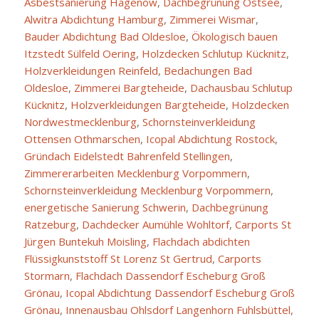
Asbestsanierung Hagenow
,
Dachbegrünung Ostsee
,
Alwitra Abdichtung Hamburg
,
Zimmerei Wismar
,
Bauder Abdichtung Bad Oldesloe
,
Ökologisch bauen
Itzstedt Sülfeld Oering
,
Holzdecken Schlutup Kücknitz
,
Holzverkleidungen Reinfeld
,
Bedachungen Bad
Oldesloe
,
Zimmerei Bargteheide
,
Dachausbau Schlutup
Kücknitz
,
Holzverkleidungen Bargteheide
,
Holzdecken
Nordwestmecklenburg
,
Schornsteinverkleidung
Ottensen Othmarschen
,
Icopal Abdichtung Rostock
,
Gründach Eidelstedt Bahrenfeld Stellingen
,
Zimmererarbeiten Mecklenburg Vorpommern
,
Schornsteinverkleidung Mecklenburg Vorpommern
,
energetische Sanierung Schwerin
,
Dachbegrünung
Ratzeburg
,
Dachdecker Aumühle Wohltorf
,
Carports St
Jürgen Buntekuh Moisling
,
Flachdach abdichten
Flüssigkunststoff St Lorenz St Gertrud
,
Carports
Stormarn
,
Flachdach Dassendorf Escheburg Groß
Grönau
,
Icopal Abdichtung Dassendorf Escheburg Groß
Grönau
,
Innenausbau Ohlsdorf Langenhorn Fuhlsbüttel
,