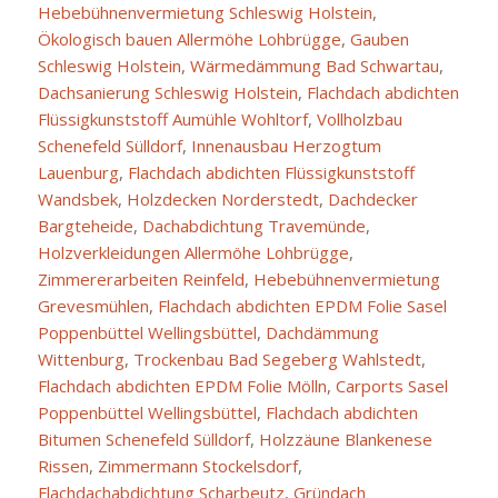
Hebebühnenvermietung Schleswig Holstein
,
Ökologisch bauen Allermöhe Lohbrügge
,
Gauben
Schleswig Holstein
,
Wärmedämmung Bad Schwartau
,
Dachsanierung Schleswig Holstein
,
Flachdach abdichten
Flüssigkunststoff Aumühle Wohltorf
,
Vollholzbau
Schenefeld Sülldorf
,
Innenausbau Herzogtum
Lauenburg
,
Flachdach abdichten Flüssigkunststoff
Wandsbek
,
Holzdecken Norderstedt
,
Dachdecker
Bargteheide
,
Dachabdichtung Travemünde
,
Holzverkleidungen Allermöhe Lohbrügge
,
Zimmererarbeiten Reinfeld
,
Hebebühnenvermietung
Grevesmühlen
,
Flachdach abdichten EPDM Folie Sasel
Poppenbüttel Wellingsbüttel
,
Dachdämmung
Wittenburg
,
Trockenbau Bad Segeberg Wahlstedt
,
Flachdach abdichten EPDM Folie Mölln
,
Carports Sasel
Poppenbüttel Wellingsbüttel
,
Flachdach abdichten
Bitumen Schenefeld Sülldorf
,
Holzzäune Blankenese
Rissen
,
Zimmermann Stockelsdorf
,
Flachdachabdichtung Scharbeutz
,
Gründach