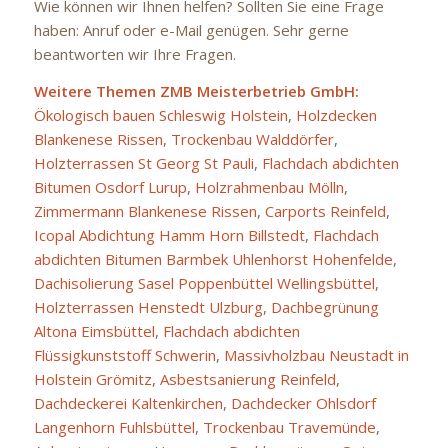
Wie können wir Ihnen helfen? Sollten Sie eine Frage
haben: Anruf oder e-Mail genügen. Sehr gerne
beantworten wir Ihre Fragen.
Weitere Themen ZMB Meisterbetrieb GmbH:
Ökologisch bauen Schleswig Holstein
,
Holzdecken
Blankenese Rissen
,
Trockenbau Walddörfer
,
Holzterrassen St Georg St Pauli
,
Flachdach abdichten
Bitumen Osdorf Lurup
,
Holzrahmenbau Mölln
,
Zimmermann Blankenese Rissen
,
Carports Reinfeld
,
Icopal Abdichtung Hamm Horn Billstedt
,
Flachdach
abdichten Bitumen Barmbek Uhlenhorst Hohenfelde
,
Dachisolierung Sasel Poppenbüttel Wellingsbüttel
,
Holzterrassen Henstedt Ulzburg
,
Dachbegrünung
Altona Eimsbüttel
,
Flachdach abdichten
Flüssigkunststoff Schwerin
,
Massivholzbau Neustadt in
Holstein Grömitz
,
Asbestsanierung Reinfeld
,
Dachdeckerei Kaltenkirchen
,
Dachdecker Ohlsdorf
Langenhorn Fuhlsbüttel
,
Trockenbau Travemünde
,