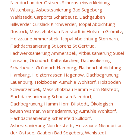
Niendorf an der Ostsee
,
Schornsteinverkleidung
Wittenburg
,
Asbestsanierung Bad Segeberg
Wahlstedt
,
Carports Scharbeutz
,
Dachgauben
Billwerder Curslack Kirchwerder
,
Icopal Abdichtung
Rostock
,
Massivholzbau Neustadt in Holstein Grömitz
,
Holzzäune Ammersbek
,
Icopal Abdichtung Stormarn
,
Flachdachsanierung St Lorenz St Gertrud
,
Fachwerksanierung Ammersbek
,
Altbausanierung Süsel
Lensahn
,
Gründach Kaltenkirchen
,
Dachisolierung
Scharbeutz
,
Gründach Hamburg
,
Flachdachabdichtung
Hamburg
,
Holzterrassen Hagenow
,
Dachbegrünung
Lauenburg
,
Holzböden Aumühle Wohltorf
,
Holzböden
Schwarzenbek
,
Massivholzbau Hamm Horn Billstedt
,
Flachdachsanierung Schnelsen Niendorf
,
Dachbegrünung Hamm Horn Billstedt
,
Ökologisch
bauen Wismar
,
Wärmedämmung Aumühle Wohltorf
,
Flachdachsanierung Schenefeld Sülldorf
,
Asbestsanierung Norderstedt
,
Holzzäune Niendorf an
der Ostsee
,
Gauben Bad Segeberg Wahlstedt
,