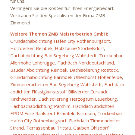
für uns.
Verringern Sie die Kosten für Ihren Energiebedarf:
Vertrauen Sie den Spezialisten der Firma ZMB
Zimmerei.
Weitere Themen ZMB Meisterbetrieb GmbH:
Gründachabdichtung Hafen City Rothenburgsort
,
Holzdecken Reinbek
,
Holzzäune Stockelsdorf
,
Dachabdichtung Bad Segeberg Wahlstedt
,
Trockenbau
Allermöhe Lohbrügge
,
Flachdach Norddeutschland
,
Bauder Abdichtung Reinbek
,
Dachisolierung Rostock
,
Gründachabdichtung Barmbek Uhlenhorst Hohenfelde
,
Zimmererarbeiten Bad Segeberg Wahlstedt
,
Flachdach
abdichten Flüssigkunststoff Billwerder Curslack
Kirchwerder
,
Dachisolierung Herzogtum Lauenburg
,
Flachdachabdichtung Parchim
,
Flachdach abdichten
EPDM Folie Rahlstedt Bramfeld Farmsen
,
Trockenbau
Hafen City Rothenburgsort
,
Flachdach Timmendorfer
Strand
,
Terrassenbau Trittau
,
Gauben Ohlsdorf
Langenhorn Fuhlsbüttel
,
Gauben Ammersbek
,
Holzbau