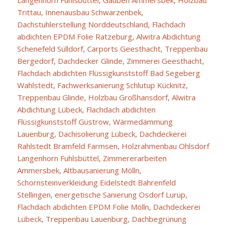
Trittau
,
Innenausbau Schwarzenbek
,
Dachstuhlerstellung Norddeutschland
,
Flachdach
abdichten EPDM Folie Ratzeburg
,
Alwitra Abdichtung
Schenefeld Sülldorf
,
Carports Geesthacht
,
Treppenbau
Bergedorf
,
Dachdecker Glinde
,
Zimmerei Geesthacht
,
Flachdach abdichten Flüssigkunststoff Bad Segeberg
Wahlstedt
,
Fachwerksanierung Schlutup Kücknitz
,
Treppenbau Glinde
,
Holzbau Großhansdorf
,
Alwitra
Abdichtung Lübeck
,
Flachdach abdichten
Flüssigkunststoff Güstrow
,
Wärmedämmung
Lauenburg
,
Dachisolierung Lübeck
,
Dachdeckerei
Rahlstedt Bramfeld Farmsen
,
Holzrahmenbau Ohlsdorf
Langenhorn Fuhlsbüttel
,
Zimmererarbeiten
Ammersbek
,
Altbausanierung Mölln
,
Schornsteinverkleidung Eidelstedt Bahrenfeld
Stellingen
,
energetische Sanierung Osdorf Lurup
,
Flachdach abdichten EPDM Folie Mölln
,
Dachdeckerei
Lübeck
,
Treppenbau Lauenburg
,
Dachbegrünung