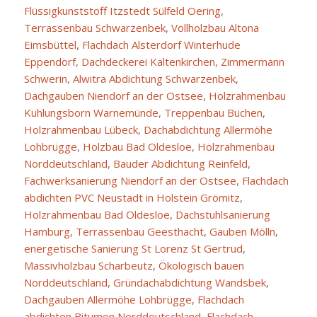
Flüssigkunststoff Itzstedt Sülfeld Oering
,
Terrassenbau Schwarzenbek
,
Vollholzbau Altona
Eimsbüttel
,
Flachdach Alsterdorf Winterhude
Eppendorf
,
Dachdeckerei Kaltenkirchen
,
Zimmermann
Schwerin
,
Alwitra Abdichtung Schwarzenbek
,
Dachgauben Niendorf an der Ostsee
,
Holzrahmenbau
Kühlungsborn Warnemünde
,
Treppenbau Büchen
,
Holzrahmenbau Lübeck
,
Dachabdichtung Allermöhe
Lohbrügge
,
Holzbau Bad Oldesloe
,
Holzrahmenbau
Norddeutschland
,
Bauder Abdichtung Reinfeld
,
Fachwerksanierung Niendorf an der Ostsee
,
Flachdach
abdichten PVC Neustadt in Holstein Grömitz
,
Holzrahmenbau Bad Oldesloe
,
Dachstuhlsanierung
Hamburg
,
Terrassenbau Geesthacht
,
Gauben Mölln
,
energetische Sanierung St Lorenz St Gertrud
,
Massivholzbau Scharbeutz
,
Ökologisch bauen
Norddeutschland
,
Gründachabdichtung Wandsbek
,
Dachgauben Allermöhe Lohbrügge
,
Flachdach
abdichten Bitumen Norddeutschland
,
Flachdach