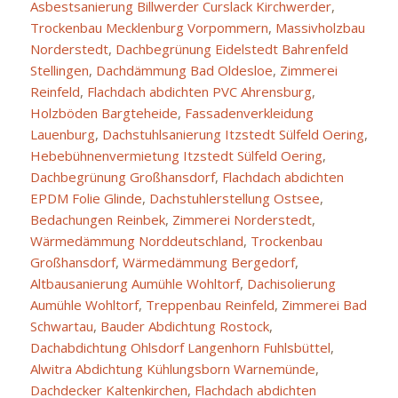
Asbestsanierung Billwerder Curslack Kirchwerder
,
Trockenbau Mecklenburg Vorpommern
,
Massivholzbau
Norderstedt
,
Dachbegrünung Eidelstedt Bahrenfeld
Stellingen
,
Dachdämmung Bad Oldesloe
,
Zimmerei
Reinfeld
,
Flachdach abdichten PVC Ahrensburg
,
Holzböden Bargteheide
,
Fassadenverkleidung
Lauenburg
,
Dachstuhlsanierung Itzstedt Sülfeld Oering
,
Hebebühnenvermietung Itzstedt Sülfeld Oering
,
Dachbegrünung Großhansdorf
,
Flachdach abdichten
EPDM Folie Glinde
,
Dachstuhlerstellung Ostsee
,
Bedachungen Reinbek
,
Zimmerei Norderstedt
,
Wärmedämmung Norddeutschland
,
Trockenbau
Großhansdorf
,
Wärmedämmung Bergedorf
,
Altbausanierung Aumühle Wohltorf
,
Dachisolierung
Aumühle Wohltorf
,
Treppenbau Reinfeld
,
Zimmerei Bad
Schwartau
,
Bauder Abdichtung Rostock
,
Dachabdichtung Ohlsdorf Langenhorn Fuhlsbüttel
,
Alwitra Abdichtung Kühlungsborn Warnemünde
,
Dachdecker Kaltenkirchen
,
Flachdach abdichten