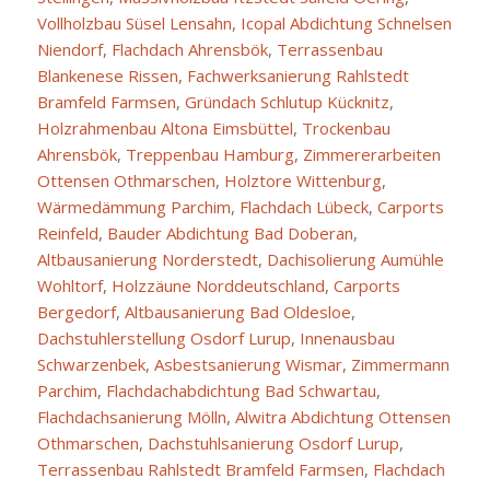
Vollholzbau Süsel Lensahn
,
Icopal Abdichtung Schnelsen
Niendorf
,
Flachdach Ahrensbök
,
Terrassenbau
Blankenese Rissen
,
Fachwerksanierung Rahlstedt
Bramfeld Farmsen
,
Gründach Schlutup Kücknitz
,
Holzrahmenbau Altona Eimsbüttel
,
Trockenbau
Ahrensbök
,
Treppenbau Hamburg
,
Zimmererarbeiten
Ottensen Othmarschen
,
Holztore Wittenburg
,
Wärmedämmung Parchim
,
Flachdach Lübeck
,
Carports
Reinfeld
,
Bauder Abdichtung Bad Doberan
,
Altbausanierung Norderstedt
,
Dachisolierung Aumühle
Wohltorf
,
Holzzäune Norddeutschland
,
Carports
Bergedorf
,
Altbausanierung Bad Oldesloe
,
Dachstuhlerstellung Osdorf Lurup
,
Innenausbau
Schwarzenbek
,
Asbestsanierung Wismar
,
Zimmermann
Parchim
,
Flachdachabdichtung Bad Schwartau
,
Flachdachsanierung Mölln
,
Alwitra Abdichtung Ottensen
Othmarschen
,
Dachstuhlsanierung Osdorf Lurup
,
Terrassenbau Rahlstedt Bramfeld Farmsen
,
Flachdach