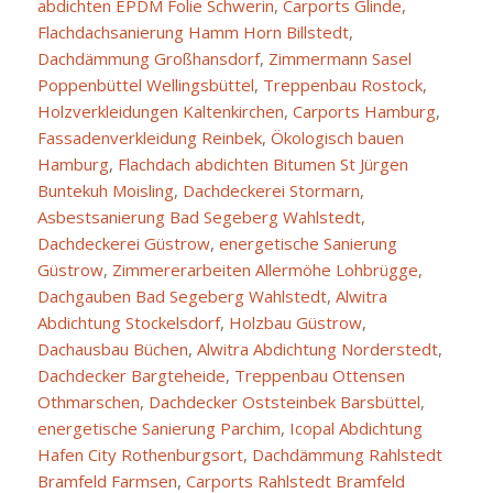
abdichten EPDM Folie Schwerin
,
Carports Glinde
,
Flachdachsanierung Hamm Horn Billstedt
,
Dachdämmung Großhansdorf
,
Zimmermann Sasel
Poppenbüttel Wellingsbüttel
,
Treppenbau Rostock
,
Holzverkleidungen Kaltenkirchen
,
Carports Hamburg
,
Fassadenverkleidung Reinbek
,
Ökologisch bauen
Hamburg
,
Flachdach abdichten Bitumen St Jürgen
Buntekuh Moisling
,
Dachdeckerei Stormarn
,
Asbestsanierung Bad Segeberg Wahlstedt
,
Dachdeckerei Güstrow
,
energetische Sanierung
Güstrow
,
Zimmererarbeiten Allermöhe Lohbrügge
,
Dachgauben Bad Segeberg Wahlstedt
,
Alwitra
Abdichtung Stockelsdorf
,
Holzbau Güstrow
,
Dachausbau Büchen
,
Alwitra Abdichtung Norderstedt
,
Dachdecker Bargteheide
,
Treppenbau Ottensen
Othmarschen
,
Dachdecker Oststeinbek Barsbüttel
,
energetische Sanierung Parchim
,
Icopal Abdichtung
Hafen City Rothenburgsort
,
Dachdämmung Rahlstedt
Bramfeld Farmsen
,
Carports Rahlstedt Bramfeld