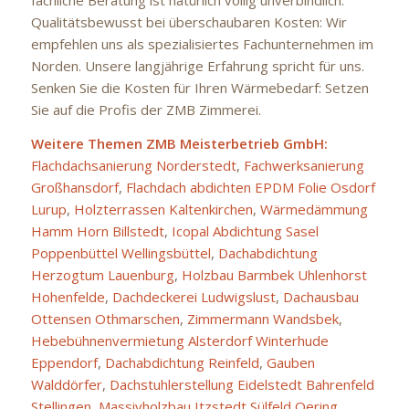
fachliche Beratung ist natürlich völlig unverbindlich.
Qualitätsbewusst bei überschaubaren Kosten: Wir
empfehlen uns als spezialisiertes Fachunternehmen im
Norden. Unsere langjährige Erfahrung spricht für uns.
Senken Sie die Kosten für Ihren Wärmebedarf: Setzen
Sie auf die Profis der ZMB Zimmerei.
Weitere Themen ZMB Meisterbetrieb GmbH:
Flachdachsanierung Norderstedt
,
Fachwerksanierung
Großhansdorf
,
Flachdach abdichten EPDM Folie Osdorf
Lurup
,
Holzterrassen Kaltenkirchen
,
Wärmedämmung
Hamm Horn Billstedt
,
Icopal Abdichtung Sasel
Poppenbüttel Wellingsbüttel
,
Dachabdichtung
Herzogtum Lauenburg
,
Holzbau Barmbek Uhlenhorst
Hohenfelde
,
Dachdeckerei Ludwigslust
,
Dachausbau
Ottensen Othmarschen
,
Zimmermann Wandsbek
,
Hebebühnenvermietung Alsterdorf Winterhude
Eppendorf
,
Dachabdichtung Reinfeld
,
Gauben
Walddörfer
,
Dachstuhlerstellung Eidelstedt Bahrenfeld
Stellingen
,
Massivholzbau Itzstedt Sülfeld Oering
,