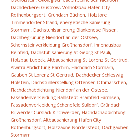
Dachdeckerei Güstrow
,
Vollholzbau Hafen City
Rothenburgsort
,
Gründach Büchen
,
Holztore
Timmendorfer Strand
,
energetische Sanierung
Stormarn
,
Dachstuhlsanierung Blankenese Rissen
,
Dachbegrünung Niendorf an der Ostsee
,
Schornsteinverkleidung Großhansdorf
,
Innenausbau
Reinfeld
,
Dachstuhlsanierung St Georg St Pauli
,
Holzbau Lübeck
,
Altbausanierung St Lorenz St Gertrud
,
Alwitra Abdichtung Parchim
,
Flachdach Stormarn
,
Gauben St Lorenz St Gertrud
,
Dachdecker Schleswig
Holstein
,
Dachstuhlerstellung Ottensen Othmarschen
,
Flachdachabdichtung Niendorf an der Ostsee
,
Fassadenverkleidung Rahlstedt Bramfeld Farmsen
,
Fassadenverkleidung Schenefeld Sülldorf
,
Gründach
Billwerder Curslack Kirchwerder
,
Flachdachabdichtung
Großhansdorf
,
Altbausanierung Hafen City
Rothenburgsort
,
Holzzäune Norderstedt
,
Dachgauben
Stormarn