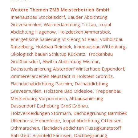
Weitere Themen ZMB Meisterbetrieb GmbH:
Innenausbau Stockelsdorf
,
Bauder Abdichtung
Grevesmühlen
,
Wärmedämmung Trittau
,
Icopal
Abdichtung Hagenow
,
Holzdecken Ammersbek
,
energetische Sanierung St Georg St Pauli
,
Vollholzbau
Ratzeburg
,
Holzbau Reinbek
,
Innenausbau Wittenburg
,
Ökologisch bauen Schlutup Kücknitz
,
Trockenbau
Großhansdorf
,
Alwitra Abdichtung Wismar
,
Dachstuhlsanierung Alsterdorf Winterhude Eppendorf
,
Zimmererarbeiten Neustadt in Holstein Grömitz
,
Flachdachabdichtung Parchim
,
Dachabdichtung
Grevesmühlen
,
Holztore Bad Oldesloe
,
Treppenbau
Mecklenburg Vorpommern
,
Altbausanierung
Dassendorf Escheburg Groß Grönau
,
Holzverkleidungen Stormarn
,
Dachbegrünung Barmbek
Uhlenhorst Hohenfelde
,
Icopal Abdichtung Ottensen
Othmarschen
,
Flachdach abdichten Flüssigkunststoff
Rahlstedt Bramfeld Farmsen
,
Dachbegrünung