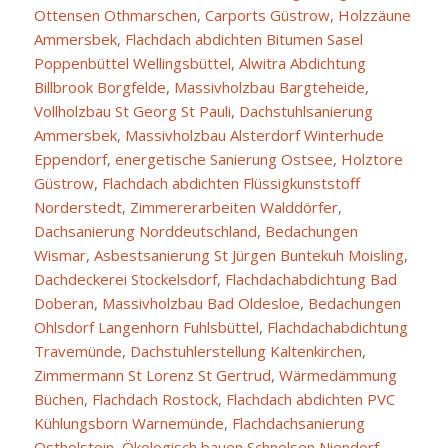
Ottensen Othmarschen
,
Carports Güstrow
,
Holzzäune
Ammersbek
,
Flachdach abdichten Bitumen Sasel
Poppenbüttel Wellingsbüttel
,
Alwitra Abdichtung
Billbrook Borgfelde
,
Massivholzbau Bargteheide
,
Vollholzbau St Georg St Pauli
,
Dachstuhlsanierung
Ammersbek
,
Massivholzbau Alsterdorf Winterhude
Eppendorf
,
energetische Sanierung Ostsee
,
Holztore
Güstrow
,
Flachdach abdichten Flüssigkunststoff
Norderstedt
,
Zimmererarbeiten Walddörfer
,
Dachsanierung Norddeutschland
,
Bedachungen
Wismar
,
Asbestsanierung St Jürgen Buntekuh Moisling
,
Dachdeckerei Stockelsdorf
,
Flachdachabdichtung Bad
Doberan
,
Massivholzbau Bad Oldesloe
,
Bedachungen
Ohlsdorf Langenhorn Fuhlsbüttel
,
Flachdachabdichtung
Travemünde
,
Dachstuhlerstellung Kaltenkirchen
,
Zimmermann St Lorenz St Gertrud
,
Wärmedämmung
Büchen
,
Flachdach Rostock
,
Flachdach abdichten PVC
Kühlungsborn Warnemünde
,
Flachdachsanierung
Ostholstein
,
Ökologisch bauen Schnelsen Niendorf
,