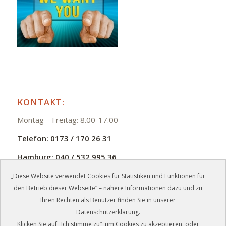
KONTAKT:
Montag – Freitag: 8.00-17.00
Telefon:
0173 / 170 26 31
Hamburg:
040 / 532 995 36
E-Mail:
info@zmb-jb.de
„Diese Website verwendet Cookies für Statistiken und Funktionen für
den Betrieb dieser Webseite“ – nähere Informationen dazu und zu
Ihren Rechten als Benutzer finden Sie in unserer
Datenschutzerklärung.
Klicken Sie auf „Ich stimme zu“, um Cookies zu akzeptieren. oder