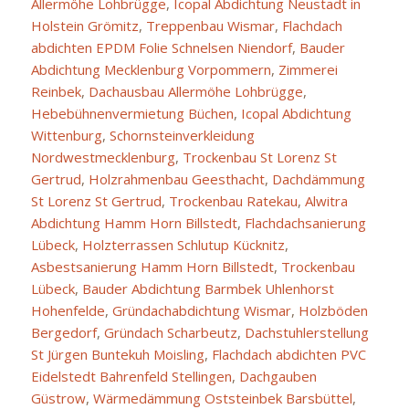
Allermöhe Lohbrügge
,
Icopal Abdichtung Neustadt in
Holstein Grömitz
,
Treppenbau Wismar
,
Flachdach
abdichten EPDM Folie Schnelsen Niendorf
,
Bauder
Abdichtung Mecklenburg Vorpommern
,
Zimmerei
Reinbek
,
Dachausbau Allermöhe Lohbrügge
,
Hebebühnenvermietung Büchen
,
Icopal Abdichtung
Wittenburg
,
Schornsteinverkleidung
Nordwestmecklenburg
,
Trockenbau St Lorenz St
Gertrud
,
Holzrahmenbau Geesthacht
,
Dachdämmung
St Lorenz St Gertrud
,
Trockenbau Ratekau
,
Alwitra
Abdichtung Hamm Horn Billstedt
,
Flachdachsanierung
Lübeck
,
Holzterrassen Schlutup Kücknitz
,
Asbestsanierung Hamm Horn Billstedt
,
Trockenbau
Lübeck
,
Bauder Abdichtung Barmbek Uhlenhorst
Hohenfelde
,
Gründachabdichtung Wismar
,
Holzböden
Bergedorf
,
Gründach Scharbeutz
,
Dachstuhlerstellung
St Jürgen Buntekuh Moisling
,
Flachdach abdichten PVC
Eidelstedt Bahrenfeld Stellingen
,
Dachgauben
Güstrow
,
Wärmedämmung Oststeinbek Barsbüttel
,