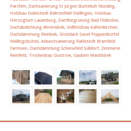
Parchim
,
Dachsanierung St Jürgen Buntekuh Moisling
,
Holzbau Eidelstedt Bahrenfeld Stellingen
,
Holzbau
Herzogtum Lauenburg
,
Dachbegrünung Bad Oldesloe
,
Dachabdichtung Ahrensbök
,
Vollholzbau Kaltenkirchen
,
Dachdämmung Reinbek
,
Gründach Sasel Poppenbüttel
Wellingsbüttel
,
Asbestsanierung Rahlstedt Bramfeld
Farmsen
,
Dachdämmung Schenefeld Sülldorf
,
Zimmerei
Reinfeld
,
Trockenbau Güstrow
,
Gauben Wandsbek