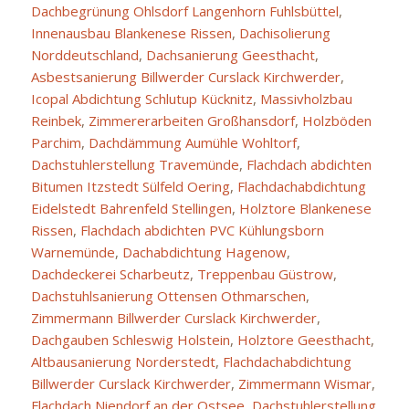
Dachbegrünung Ohlsdorf Langenhorn Fuhlsbüttel
,
Innenausbau Blankenese Rissen
,
Dachisolierung
Norddeutschland
,
Dachsanierung Geesthacht
,
Asbestsanierung Billwerder Curslack Kirchwerder
,
Icopal Abdichtung Schlutup Kücknitz
,
Massivholzbau
Reinbek
,
Zimmererarbeiten Großhansdorf
,
Holzböden
Parchim
,
Dachdämmung Aumühle Wohltorf
,
Dachstuhlerstellung Travemünde
,
Flachdach abdichten
Bitumen Itzstedt Sülfeld Oering
,
Flachdachabdichtung
Eidelstedt Bahrenfeld Stellingen
,
Holztore Blankenese
Rissen
,
Flachdach abdichten PVC Kühlungsborn
Warnemünde
,
Dachabdichtung Hagenow
,
Dachdeckerei Scharbeutz
,
Treppenbau Güstrow
,
Dachstuhlsanierung Ottensen Othmarschen
,
Zimmermann Billwerder Curslack Kirchwerder
,
Dachgauben Schleswig Holstein
,
Holztore Geesthacht
,
Altbausanierung Norderstedt
,
Flachdachabdichtung
Billwerder Curslack Kirchwerder
,
Zimmermann Wismar
,
Flachdach Niendorf an der Ostsee
,
Dachstuhlerstellung