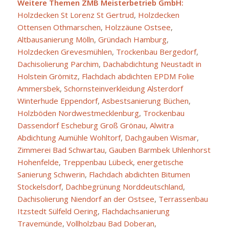
Weitere Themen ZMB Meisterbetrieb GmbH:
Holzdecken St Lorenz St Gertrud
,
Holzdecken
Ottensen Othmarschen
,
Holzzäune Ostsee
,
Altbausanierung Mölln
,
Gründach Hamburg
,
Holzdecken Grevesmühlen
,
Trockenbau Bergedorf
,
Dachisolierung Parchim
,
Dachabdichtung Neustadt in
Holstein Grömitz
,
Flachdach abdichten EPDM Folie
Ammersbek
,
Schornsteinverkleidung Alsterdorf
Winterhude Eppendorf
,
Asbestsanierung Büchen
,
Holzböden Nordwestmecklenburg
,
Trockenbau
Dassendorf Escheburg Groß Grönau
,
Alwitra
Abdichtung Aumühle Wohltorf
,
Dachgauben Wismar
,
Zimmerei Bad Schwartau
,
Gauben Barmbek Uhlenhorst
Hohenfelde
,
Treppenbau Lübeck
,
energetische
Sanierung Schwerin
,
Flachdach abdichten Bitumen
Stockelsdorf
,
Dachbegrünung Norddeutschland
,
Dachisolierung Niendorf an der Ostsee
,
Terrassenbau
Itzstedt Sülfeld Oering
,
Flachdachsanierung
Travemünde
,
Vollholzbau Bad Doberan
,