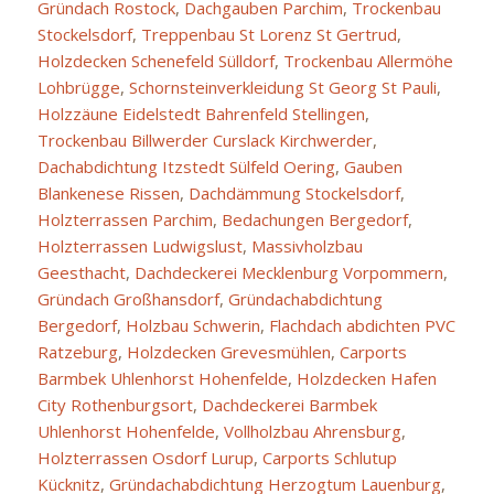
Gründach Rostock
,
Dachgauben Parchim
,
Trockenbau
Stockelsdorf
,
Treppenbau St Lorenz St Gertrud
,
Holzdecken Schenefeld Sülldorf
,
Trockenbau Allermöhe
Lohbrügge
,
Schornsteinverkleidung St Georg St Pauli
,
Holzzäune Eidelstedt Bahrenfeld Stellingen
,
Trockenbau Billwerder Curslack Kirchwerder
,
Dachabdichtung Itzstedt Sülfeld Oering
,
Gauben
Blankenese Rissen
,
Dachdämmung Stockelsdorf
,
Holzterrassen Parchim
,
Bedachungen Bergedorf
,
Holzterrassen Ludwigslust
,
Massivholzbau
Geesthacht
,
Dachdeckerei Mecklenburg Vorpommern
,
Gründach Großhansdorf
,
Gründachabdichtung
Bergedorf
,
Holzbau Schwerin
,
Flachdach abdichten PVC
Ratzeburg
,
Holzdecken Grevesmühlen
,
Carports
Barmbek Uhlenhorst Hohenfelde
,
Holzdecken Hafen
City Rothenburgsort
,
Dachdeckerei Barmbek
Uhlenhorst Hohenfelde
,
Vollholzbau Ahrensburg
,
Holzterrassen Osdorf Lurup
,
Carports Schlutup
Kücknitz
,
Gründachabdichtung Herzogtum Lauenburg
,