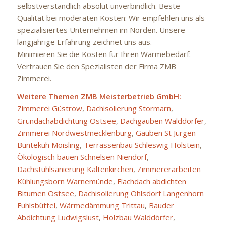
selbstverständlich absolut unverbindlich. Beste
Qualität bei moderaten Kosten: Wir empfehlen uns als
spezialisiertes Unternehmen im Norden. Unsere
langjährige Erfahrung zeichnet uns aus.
Minimieren Sie die Kosten für Ihren Wärmebedarf:
Vertrauen Sie den Spezialisten der Firma ZMB
Zimmerei.
Weitere Themen ZMB Meisterbetrieb GmbH:
Zimmerei Güstrow
,
Dachisolierung Stormarn
,
Gründachabdichtung Ostsee
,
Dachgauben Walddörfer
,
Zimmerei Nordwestmecklenburg
,
Gauben St Jürgen
Buntekuh Moisling
,
Terrassenbau Schleswig Holstein
,
Ökologisch bauen Schnelsen Niendorf
,
Dachstuhlsanierung Kaltenkirchen
,
Zimmererarbeiten
Kühlungsborn Warnemünde
,
Flachdach abdichten
Bitumen Ostsee
,
Dachisolierung Ohlsdorf Langenhorn
Fuhlsbüttel
,
Wärmedämmung Trittau
,
Bauder
Abdichtung Ludwigslust
,
Holzbau Walddörfer
,