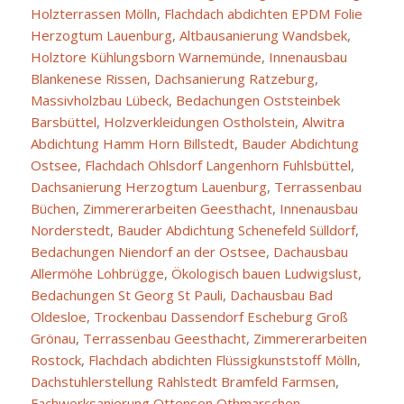
Holzterrassen Mölln
,
Flachdach abdichten EPDM Folie
Herzogtum Lauenburg
,
Altbausanierung Wandsbek
,
Holztore Kühlungsborn Warnemünde
,
Innenausbau
Blankenese Rissen
,
Dachsanierung Ratzeburg
,
Massivholzbau Lübeck
,
Bedachungen Oststeinbek
Barsbüttel
,
Holzverkleidungen Ostholstein
,
Alwitra
Abdichtung Hamm Horn Billstedt
,
Bauder Abdichtung
Ostsee
,
Flachdach Ohlsdorf Langenhorn Fuhlsbüttel
,
Dachsanierung Herzogtum Lauenburg
,
Terrassenbau
Büchen
,
Zimmererarbeiten Geesthacht
,
Innenausbau
Norderstedt
,
Bauder Abdichtung Schenefeld Sülldorf
,
Bedachungen Niendorf an der Ostsee
,
Dachausbau
Allermöhe Lohbrügge
,
Ökologisch bauen Ludwigslust
,
Bedachungen St Georg St Pauli
,
Dachausbau Bad
Oldesloe
,
Trockenbau Dassendorf Escheburg Groß
Grönau
,
Terrassenbau Geesthacht
,
Zimmererarbeiten
Rostock
,
Flachdach abdichten Flüssigkunststoff Mölln
,
Dachstuhlerstellung Rahlstedt Bramfeld Farmsen
,
Fachwerksanierung Ottensen Othmarschen
,