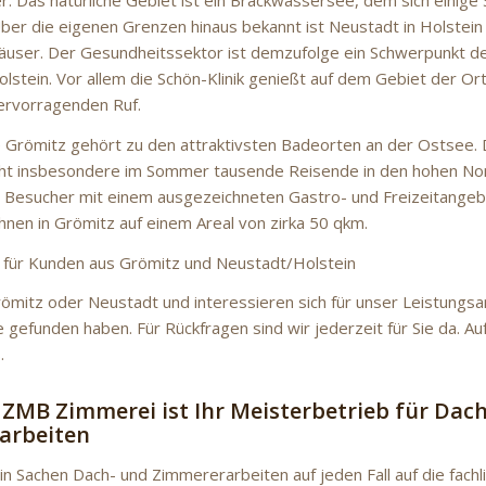
. Das natürliche Gebiet ist ein Brackwassersee, dem sich einige
Über die eigenen Grenzen hinaus bekannt ist Neustadt in Holstein 
äuser. Der Gesundheitssektor ist demzufolge ein Schwerpunkt 
olstein. Vor allem die Schön-Klinik genießt auf dem Gebiet der Or
ervorragenden Ruf.
Grömitz gehört zu den attraktivsten Badeorten an der Ostsee.
eht insbesondere im Sommer tausende Reisende in den hohen No
e Besucher mit einem ausgezeichneten Gastro- und Freizeitangeb
en in Grömitz auf einem Areal von zirka 50 qkm.
 für Kunden aus Grömitz und Neustadt/Holstein
Grömitz oder Neustadt und interessieren sich für unser Leistungs
e gefunden haben. Für Rückfragen sind wir jederzeit für Sie da. Au
.
 ZMB Zimmerei ist Ihr Meisterbetrieb für Dac
arbeiten
 in Sachen Dach- und Zimmererarbeiten auf jeden Fall auf die fach