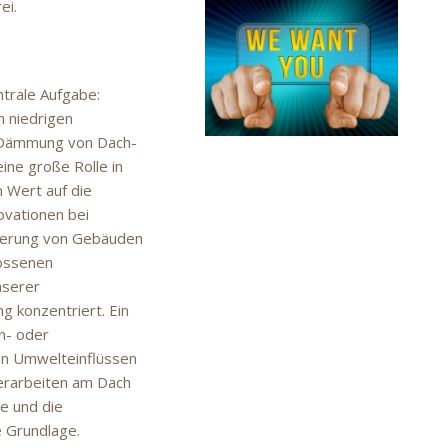
ei.
ntrale Aufgabe:
n niedrigen
e Dämmung von Dach-
ne große Rolle in
 Wert auf die
ovationen bei
anierung von Gebäuden
lossenen
nserer
 konzentriert. Ein
hn- oder
en Umwelteinflüssen
erarbeiten am Dach
e und die
 Grundlage.