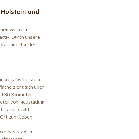
Holstein und
hmen wir auch
aktiv. Durch unsere
dtarchitektur der
ndkreis Ostholstein.
läche zieht sich über
nd 30 Kilometer
meter von Neustadt in
etzteres steht
n Ort zum Leben,
biet Neustädter