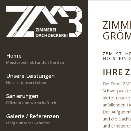
ZIMM
GRÖM
ZBM IST IH
Home
HOLSTEIN 
Meisterbetrieb für den Norden
IHRE 
Unsere Leistungen
Holz ist (unser) Leben
Die Firma ZMB
Schwerpunkte
Sanierungen
bietet unsere 
Effizient und wirtschaftlich
anfallenden H
Der Aufgabenb
Galerie / Referenzen
und die Dachi
Einige unserer Arbeiten
und Erneuerun