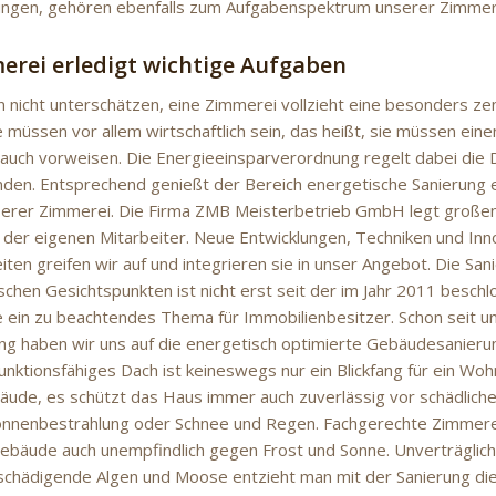
ungen, gehören ebenfalls zum Aufgabenspektrum unserer Zimmer
erei erledigt wichtige Aufgaben
n nicht unterschätzen, eine Zimmerei vollzieht eine besonders ze
üssen vor allem wirtschaftlich sein, das heißt, sie müssen eine
auch vorweisen. Die Energieeinsparverordnung regelt dabei di
en. Entsprechend genießt der Bereich energetische Sanierung ei
serer Zimmerei. Die Firma ZMB Meisterbetrieb GmbH legt großen
 der eigenen Mitarbeiter. Neue Entwicklungen, Techniken und Inn
ten greifen wir auf und integrieren sie in unser Angebot. Die S
schen Gesichtspunkten ist nicht erst seit der im Jahr 2011 besch
ein zu beachtendes Thema für Immobilienbesitzer. Schon seit u
g haben wir uns auf die energetisch optimierte Gebäudesanierung
unktionsfähiges Dach ist keineswegs nur ein Blickfang für ein Wo
ude, es schützt das Haus immer auch zuverlässig vor schädlich
Sonnenbestrahlung oder Schnee und Regen. Fachgerechte Zimmer
bäude auch unempfindlich gegen Frost und Sonne. Unverträglich
chädigende Algen und Moose entzieht man mit der Sanierung die