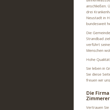
Binnenwassser
anschließen. 
drei Krankenh
Neustadt in H
bundesweit h
Die Gemeinde 
Strandbad zi
verführt sein
Menschen wohn
Hohe Qualität
Sie leben in 
Sie diese Seit
freuen wir uns
Die Firma
Zimmerer
Vertrauen Sie