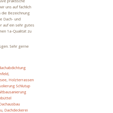
ive praktische
r uns auf fachlich
h die Bezeichnung
te Dach- und
r auf ein sehr gutes
nen 1a-Qualität zu
nügen. Sehr gerne
dachabdichtung
nfeld
,
tsee
,
Holzterrassen
solierung Schlutup
Altbausanierung
nbüttel
Dachausbau
au
,
Dachdeckerei