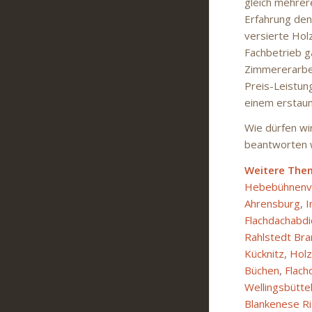
gleich mehrer
Erfahrung den 
versierte Hol
Fachbetrieb ga
Zimmererarbei
Preis-Leistun
einem erstaunl
Wie dürfen wi
beantworten w
Weitere The
Hebebühnenve
Ahrensburg
,
I
Flachdachabdi
Rahlstedt Br
Kücknitz
,
Holz
Büchen
,
Flach
Wellingsbütte
Blankenese R