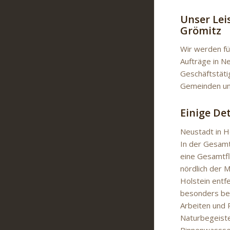
Unser Lei
Grömitz
Wir werden fü
Aufträge in N
Geschäftstäti
Gemeinden un
Einige De
Neustadt in Ho
In der Gesamt
eine Gesamtfl
nördlich der 
Holstein entf
besonders bei
Arbeiten und 
Naturbegeiste