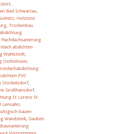
slust
,
en Bad Schwartau
,
cknitz
,
Holztore
urg
,
Trockenbau
abdichtung
,
Flachdachsanierung
chdach abdichten
g Wahlstedt
,
g Ostholstein
,
ründachabdichtung
bdichten PVC
 Stockelsdorf
,
ne Großhansdorf
,
chtung St Lorenz St
l Lensahn
,
ologisch bauen
ng Wandsbek
,
Gauben
ltbausanierung
nburg Vorpommern
,