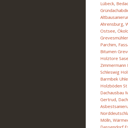
Lübeck
,
Bedac
Gründachabdic
Altbausanieru
Ahrensburg
,
Ostsee
,
Ökol
Grevesmühle
Parchim
,
Fass
Bitumen Grev
Holztore Sase
Zimmermann 
Schleswig Hol
Barmbek Uhle
Holzböden St 
Dachausbau M
Gertrud
,
Dach
Asbestsanier
Norddeutschl
Mölln
,
Wärmed
Dassendorf E