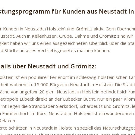
stungsprogramm für Kunden aus Neustadt in 
r Kunden in Neustadt (Holstein) und Grömitz aktiv. Gern überne
eustadt. Auch in Kellenhusen, Grube, Dahme und Grömitz sind wir 
gkeit haben wir uns einen ausgezeichneten Überblick über die Sta
d Städte unseres Vertriebsgebietes machen können.
tails über Neustadt und Grömitz:
lstein ist ein populärer Ferienort im schleswig-holsteinischen La
heit wohnen ca. 15.000 Bürger in Neustadt in Holstein. Die Stadtf
äche von ungefähr 20 qkm. Neustadt in Holstein befindet sich ru
Metropole Lübeck direkt an der Lübecker Bucht. Nur ein paar Kilo
ernt liegen die Strandbäder Sierksdorf, Scharbeutz und Grömitz, l
 Familien hoch im Kurs. Neustadt in Holstein ist ein wunderbare
Relaxen.
rte schätzen in Neustadt in Holstein speziell das Naturschutzge