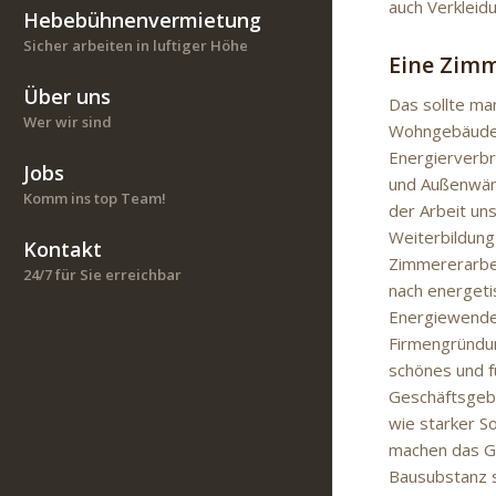
auch Verkleid
Hebebühnenvermietung
Sicher arbeiten in luftiger Höhe
Eine Zimm
Über uns
Das sollte ma
Wer wir sind
Wohngebäude m
Energierverbr
Jobs
und Außenwänd
Komm ins top Team!
der Arbeit un
Weiterbildung
Kontakt
Zimmererarbei
24/7 für Sie erreichbar
nach energeti
Energiewende 
Firmengründun
schönes und f
Geschäftsgebä
wie starker 
machen das Ge
Bausubstanz s