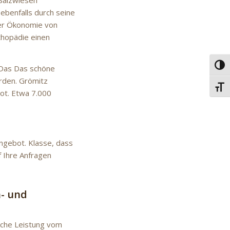
 Salzwiesen
ebenfalls durch seine
der Ökonomie von
thopädie einen
Umsc
 Das Das schöne
rden. Grömitz
Schri
ot. Etwa 7.000
angebot. Klasse, dass
f Ihre Anfragen
h- und
liche Leistung vom