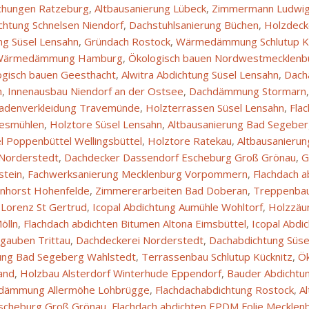
hungen Ratzeburg
,
Altbausanierung Lübeck
,
Zimmermann Ludwig
htung Schnelsen Niendorf
,
Dachstuhlsanierung Büchen
,
Holzdeck
ng Süsel Lensahn
,
Gründach Rostock
,
Wärmedämmung Schlutup Kü
Wärmedämmung Hamburg
,
Ökologisch bauen Nordwestmecklenb
ogisch bauen Geesthacht
,
Alwitra Abdichtung Süsel Lensahn
,
Dach
n
,
Innenausbau Niendorf an der Ostsee
,
Dachdämmung Stormarn
adenverkleidung Travemünde
,
Holzterrassen Süsel Lensahn
,
Fla
esmühlen
,
Holztore Süsel Lensahn
,
Altbausanierung Bad Segeber
l Poppenbüttel Wellingsbüttel
,
Holztore Ratekau
,
Altbausanierun
Norderstedt
,
Dachdecker Dassendorf Escheburg Groß Grönau
,
G
stein
,
Fachwerksanierung Mecklenburg Vorpommern
,
Flachdach a
nhorst Hohenfelde
,
Zimmererarbeiten Bad Doberan
,
Treppenbau
Lorenz St Gertrud
,
Icopal Abdichtung Aumühle Wohltorf
,
Holzzäu
ölln
,
Flachdach abdichten Bitumen Altona Eimsbüttel
,
Icopal Abdi
gauben Trittau
,
Dachdeckerei Norderstedt
,
Dachabdichtung Süse
ung Bad Segeberg Wahlstedt
,
Terrassenbau Schlutup Kücknitz
,
Ök
and
,
Holzbau Alsterdorf Winterhude Eppendorf
,
Bauder Abdichtu
ämmung Allermöhe Lohbrügge
,
Flachdachabdichtung Rostock
,
A
scheburg Groß Grönau
,
Flachdach abdichten EPDM Folie Meckle