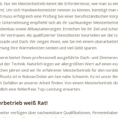
b. Nur ein Meisterbetrieb kennt die Erfordernisse, wie man zu e
mt. Um sich Handwerksmeister nennen zu können, benötigt man 
d muss erfolgreich eine Prüfung bei einer berufsständischen Kör
 Unternehmung empfiehlt sich als Ihr sachkundiger Meisterbetrie
ckenbau sowie Altbausanierungen. Erreichen Sie Ihr Ziel und sch
r Vertrauen. Als qualifizierter Dienstleister beurteilen wir die Is
ade und Dach. Wir zeigen Ihnen, wie Sie mit einem überarbeitet
mung Ihre Wärmekosten senken und viel Geld sparen.
rei bietet Ihnen professionell ausgeführte Dach- und Zimmerer
 der Technik. Natürlich legen wir allergrößten Wert auf einen exz
lichen Jahren sind wir Ihr erfahrener Meisterbetrieb für den nord
tssitz ist in Rubow/Dobin am See nahe Schwerin. Es ist unser Be
it Gefallen an unserer Arbeit finden. Von einem Meisterbetrieb dü
dlich eine fehlerfreie Top-Leistung erwarten.
erbetrieb weiß Rat!
eiter verfügen über nachweisbare Qualifikationen, Firmeninhaber