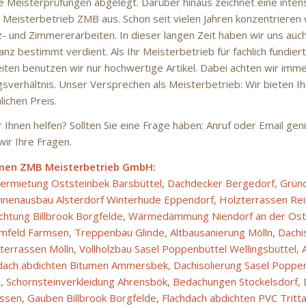
e Meisterprüfungen abgelegt. Darüber hinaus zeichnet eine intens
Meisterbetrieb ZMB aus. Schon seit vielen Jahren konzentrieren wi
z- und Zimmererarbeiten. In dieser langen Zeit haben wir uns auc
nz bestimmt verdient. Als Ihr Meisterbetrieb für fachlich fundier
ten benutzen wir nur hochwertige Artikel. Dabei achten wir imme
gsverhältnis. Unser Versprechen als Meisterbetrieb: Wir bieten Ih
ichen Preis.
r Ihnen helfen? Sollten Sie eine Frage haben: Anruf oder Email ge
ir Ihre Fragen.
men ZMB Meisterbetrieb GmbH:
rmietung Oststeinbek Barsbüttel
,
Dachdecker Bergedorf
,
Grün
nnenausbau Alsterdorf Winterhude Eppendorf
,
Holzterrassen Rei
chtung Billbrook Borgfelde
,
Wärmedämmung Niendorf an der Os
amfeld Farmsen
,
Treppenbau Glinde
,
Altbausanierung Mölln
,
Dachi
terrassen Mölln
,
Vollholzbau Sasel Poppenbüttel Wellingsbüttel
,
dach abdichten Bitumen Ammersbek
,
Dachisolierung Sasel Poppe
l
,
Schornsteinverkleidung Ahrensbök
,
Bedachungen Stockelsdorf
,
issen
,
Gauben Billbrook Borgfelde
,
Flachdach abdichten PVC Tritt