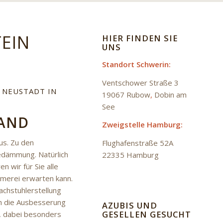
TEIN
HIER FINDEN SIE
UNS
Standort Schwerin:
Ventschower Straße 3
 NEUSTADT IN
19067 Rubow
,
Dobin am
See
LAND
Zweigstelle Hamburg:
us. Zu den
Flughafenstraße 52A
dämmung. Natürlich
22335 Hamburg
n wir für Sie alle
mmerei erwarten kann.
chstuhlerstellung
ch die Ausbesserung
AZUBIS UND
GESELLEN GESUCHT
, dabei besonders