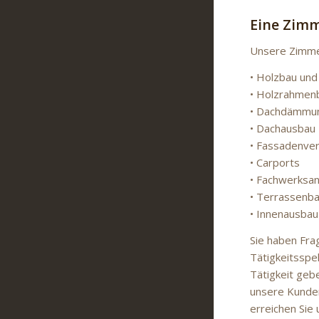
Eine Zimm
Unsere Zimmer
• Holzbau und
• Holzrahmen
• Dachdämmu
• Dachausbau
• Fassadenver
• Carports
• Fachwerksa
• Terrassenb
• Innenausbau
Sie haben Fra
Tätigkeitsspek
Tätigkeit geb
unsere Kunden
erreichen Sie 