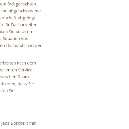
inem fachgerechten
eine abgeschlossene
perschaft abgelegt
b für Dacharbeiten,
enken Sie unserem
t-Situation von
en Dachstuhl und der
arbeiten nach dem
ellenten Service.
deutschen Raum.
streben, dass Sie
rfen Sie
 Jens Borchert hat