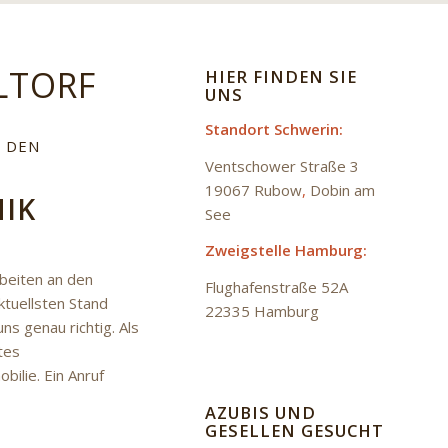
LTORF
HIER FINDEN SIE
UNS
Standort Schwerin:
R DEN
Ventschower Straße 3
19067 Rubow
,
Dobin am
NIK
See
Zweigstelle Hamburg:
beiten an den
Flughafenstraße 52A
tuellsten Stand
22335 Hamburg
ns genau richtig. Als
tes
lie. Ein Anruf
AZUBIS UND
GESELLEN GESUCHT