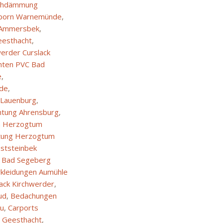
chdämmung
gsborn Warnemünde
,
 Ammersbek
,
eesthacht
,
werder Curslack
chten PVC Bad
e
,
nde
,
Lauenburg
,
htung Ahrensburg
,
n Herzogtum
htung Herzogtum
ststeinbek
g Bad Segeberg
kleidungen Aumühle
ack Kirchwerder
,
ud
,
Bedachungen
au
,
Carports
 Geesthacht
,