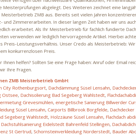
e Meisterprüfungen abgelegt. Des Weiteren zeichnet eine langjäh
Meisterbetrieb ZMB aus. Bereits seit vielen Jahren konzentrieren 
z- und Zimmererarbeiten. In dieser langen Zeit haben wir uns auch
dlich erarbeitet. Als Ihr Meisterbetrieb für fachlich fundierte Dac
ten verwenden wir lediglich hervorragende Artikel. Hierbei achten
Preis-Leistungsverhältnis. Unser Credo als Meisterbetrieb: Wir
inem konkurrenzlosen Preis.
 Ihnen helfen? Sollten Sie eine Frage haben: Anruf oder Email rei
ir Ihre Fragen.
men ZMB Meisterbetrieb GmbH:
n City Rothenburgsort
,
Dachdämmung Süsel Lensahn
,
Dachdecker
g Ostsee
,
Dachisolierung Bad Segeberg Wahlstedt
,
Flachdachabd
ermietung Grevesmühlen
,
energetische Sanierung Billwerder Cur
eidung Süsel Lensahn
,
Carports Billbrook Borgfelde
,
Dachdecker
Bad Segeberg Wahlstedt
,
Holzzäune Süsel Lensahn
,
Flachdach abd
,
Dachstuhlsanierung Eidelstedt Bahrenfeld Stellingen
,
Dachabdich
enz St Gertrud
,
Schornsteinverkleidung Norderstedt
,
Bauder Abd