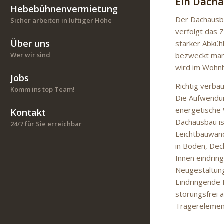
Ein Dacha
Hebebühnenvermietung
Der Dachausba
Sicher arbeiten in luftiger Höhe
verfolgt das 
Über uns
starker Abküh
bezweckt man
Wer wir sind
wird im Wohnh
Jobs
Richtig verba
Komm ins top Team!
Die Aufwendun
energetische
Kontakt
Dachausbau is
24/7 für Sie erreichbar
Leichtbauwän
in Böden, Dec
Innen eindrin
Neugestaltung
Eindringende
störungsfrei 
Trägerelement