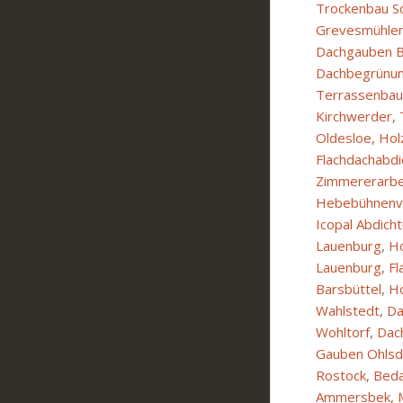
Trockenbau Sc
Grevesmühle
Dachgauben B
Dachbegrünung
Terrassenba
Kirchwerder
,
Oldesloe
,
Hol
Flachdachabdi
Zimmererarb
Hebebühnenv
Icopal Abdich
Lauenburg
,
Ho
Lauenburg
,
Fl
Barsbüttel
,
Ho
Wahlstedt
,
Da
Wohltorf
,
Dac
Gauben Ohlsdo
Rostock
,
Beda
Ammersbek
,