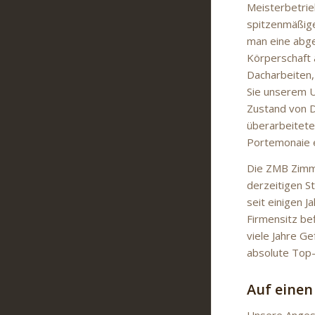
Meisterbetrie
spitzenmäßige
man eine abge
Körperschaft 
Dacharbeiten,
Sie unserem Un
Zustand von D
überarbeitet
Portemonaie e
Die ZMB Zimm
derzeitigen St
seit einigen 
Firmensitz be
viele Jahre Ge
absolute Top-
Auf einen
Unsere Angest