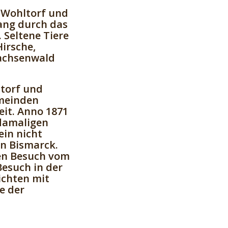
 Wohltorf und
ang durch das
Seltene Tiere
irsche,
Sachsenwald
ltorf und
emeinden
eit. Anno 1871
 damaligen
ein nicht
on Bismarck.
nen Besuch vom
esuch in der
ichten mit
e der