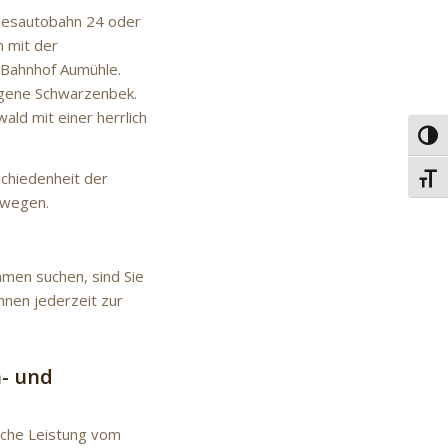
desautobahn 24 oder
 mit der
 Bahnhof Aumühle.
egene Schwarzenbek.
ld mit einer herrlich
Umsc
schiedenheit der
Schri
rwegen.
hmen suchen, sind Sie
hnen jederzeit zur
h- und
liche Leistung vom