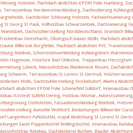
hleswig Holstein
,
Flachdach abdichten EPDM Folie Hamburg
,
Da
n
,
Terrassenbau Nordwestmecklenburg
,
Dachisolierung Kühlun
argteheide
,
Dachdecker Schleswig Holstein
,
Fachwerksanierung
 St Georg St Pauli
,
Vollholzbau Schwarzenbek
,
Dachsanierung G
u Wandsbek
,
Dachstuhlerstellung Norddeutschland
,
Gründach Bill
Trockenbau Geesthacht
,
Ökologisch bauen Mölln
,
Flachdach abdi
zzäune Billbrook Borgfelde
,
Flachdach abdichten PVC Travemünd
chtung Reinbek
,
Schornsteinverkleidung Kühlungsborn Warnemü
eiten Hagenow
,
Holztore Bad Oldesloe
,
Treppenbau Herzogtum 
ermietung Lübeck
,
Massivholzbau Blankenese Rissen
,
Dachabdic
tung Schwerin
,
Terrassenbau St Lorenz St Gertrud
,
Holzterrasse
lzdecken Mölln
,
Dachstuhlerstellung Stockelsdorf
,
Alwitra Abdic
achdach abdichten EPDM Folie Schenefeld Sülldorf
,
Innenausbau O
lzbau Itzstedt Sülfeld Oering
,
Holzbau Wismar
,
Asbestsanierun
chbegrünung Ostholstein
,
Fassadenverkleidung Reinbek
,
Holzver
hstuhlerstellung Aumühle Wohltorf
,
Bedachungen Billwerder Cursl
rf Langenhorn Fuhlsbüttel
,
Icopal Abdichtung St Lorenz St Gertr
chungen Sasel Poppenbüttel Wellingsbüttel
,
Innenausbau Ratek
Massivholzbau Ratekau
,
Dachdeckerei Büchen
,
Bauder Abdichtung