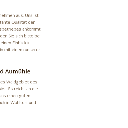
nehmen aus. Uns ist
stante Qualität der
rksbetriebes ankommt.
en Sie sich bitte bei
inen Einblick in
in mit einem unserer
nd Aumühle
ßtes Waldgebiet des
t. Es reicht an die
uns einen guten
ch in Wohltorf und