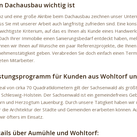
 Dachausbau wichtig ist
 und eine große Akribie beim Dachausbau zeichnen unser Unter
ss Sie mit unserer Arbeit auch langfristig zufrieden sind. Eine kon
s wichtigste Kriterium, auf das es Ihnen als Kunde eines Handwe
ach Ihrer Immobilie einen Sanierungsbedarf entdeckt haben, meld
nnen wir Ihnen auf Wunsche ein paar Referenzprojekte, die Ihnen e
ehmenstätigkeit geben. Verabreden Sie doch einfach einen Term
eten Mitarbeiter.
istungsprogramm für Kunden aus Wohltorf u
eal von cirka 70 Quadratkilometern gilt der Sachsenwald als grö
Schleswig-Holstein. Der Sachsenwald ist ein gemeindefreies Gebie
rn und Herzogtum Lauenburg. Durch unsere Tätigkeit haben wir 
r die Architektur der Städte und Gemeinden erarbeiten können. Au
ir öfters im Einsatz.
tails über Aumühle und Wohltorf: