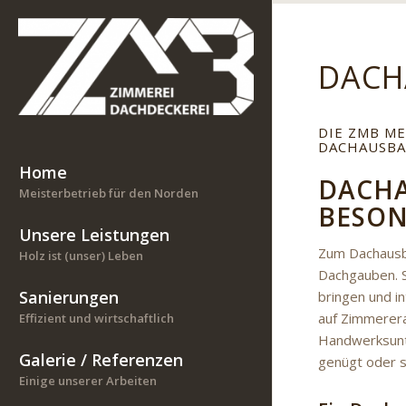
DACH
DIE ZMB M
DACHAUSBA
Home
DACHA
Meisterbetrieb für den Norden
BESON
Unsere Leistungen
Zum Dachausb
Holz ist (unser) Leben
Dachgauben. S
Sanierungen
bringen und in
auf Zimmerera
Effizient und wirtschaftlich
Handwerksunte
Galerie / Referenzen
genügt oder s
Einige unserer Arbeiten