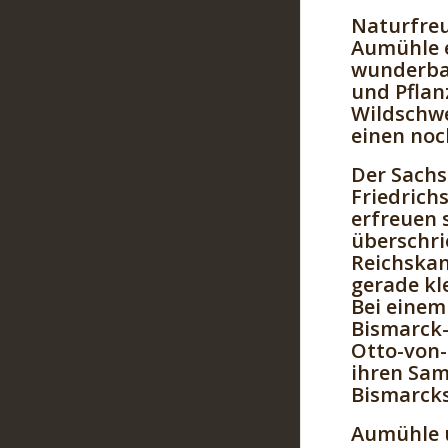
Naturfreu
Aumühle e
wunderbar
und Pflan
Wildschwe
einen no
Der Sachs
Friedrich
erfreuen 
überschri
Reichskanz
gerade kl
Bei einem
Bismarck-
Otto-von-
ihren Sam
Bismarcks
Aumühle 