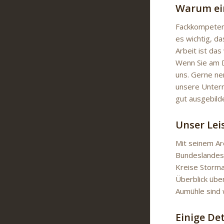
Warum ein
Fackkompetenz
es wichtig, da
Arbeit ist da
Wenn Sie am D
uns. Gerne ne
unsere Untern
gut ausgebild
Unser Le
Mit seinem Ar
Bundeslandes 
Kreise Storma
Überblick übe
Aumühle sind w
Einige De