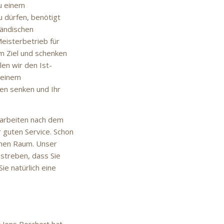
u einem
 dürfen, benötigt
tändischen
Meisterbetrieb für
m Ziel und schenken
len wir den Ist-
 einem
en senken und Ihr
rarbeiten nach dem
r guten Service. Schon
schen Raum. Unser
estreben, dass Sie
ie natürlich eine
 Jens Borchert hat