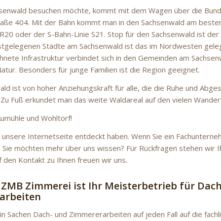
senwald besuchen möchte, kommt mit dem Wagen über die Bun
aße 404. Mit der Bahn kommt man in den Sachsenwald am besten
R20 oder der S-Bahn-Linie S21. Stop für den Sachsenwald ist der
hstgelegenen Städte am Sachsenwald ist das im Nordwesten gel
hnete Infrastruktur verbindet sich in den Gemeinden am Sachsenwa
atur. Besonders für junge Familien ist die Region geeignet.
ld ist von hoher Anziehungskraft für alle, die die Ruhe und Abge
 Zu Fuß erkundet man das weite Waldareal auf den vielen Wande
 Aumühle und Wohltorf!
e unsere Internetseite entdeckt haben. Wenn Sie ein Fachunterne
ig. Sie möchten mehr über uns wissen? Für Rückfragen stehen wir I
f den Kontakt zu Ihnen freuen wir uns.
 ZMB Zimmerei ist Ihr Meisterbetrieb für Dac
arbeiten
 in Sachen Dach- und Zimmererarbeiten auf jeden Fall auf die fach