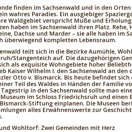
nde finden im Sachsenwald und in den Orten
in wahres Paradies. Ein ausgiebiger Spazierg
e Waldgebiet verspricht Muße und Erholung. 
zen haben im Sachsenwald ihren Platz. Rehe, H
ine, Dachse und Marder – sie alle haben im 
ch überwiegend kompletten Lebensraum.
enwald teilt sich in die Bezirke Aumühle, Woh
sruh/Stangenteich auf. Die dazugehörigen G
sich als exquisite Wohngebiete hoher Beliebth
eb Kaiser Wilhelm I. den Sachsenwald an den
ler Otto v. Bismarck. Bis heute befindet sich 
einer Teil des Waldes in Händen der Familie v
 Tagestrip in den Sachsenwald sollte man ei
Museum im Schloss Friedrichsruh und einen B
Bismarck-Stiftung einplanen. Die Museen ber
mlungen alles Erwähnenswerte zur Geschicht
.
und Wohltorf: Zwei Gemeinden mit Herz