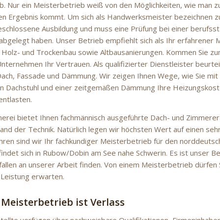
b. Nur ein Meisterbetrieb weiß von den Möglichkeiten, wie man z
n Ergebnis kommt. Um sich als Handwerksmeister bezeichnen zu
schlossene Ausbildung und muss eine Prüfung bei einer berufss
abgelegt haben. Unser Betrieb empfiehlt sich als Ihr erfahrener 
 Holz- und Trockenbau sowie Altbausanierungen. Kommen Sie zu
ternehmen Ihr Vertrauen. Als qualifizierter Dienstleister beurtei
ach, Fassade und Dämmung. Wir zeigen Ihnen Wege, wie Sie mit
en Dachstuhl und einer zeitgemäßen Dämmung Ihre Heizungskost
ntlasten.
erei bietet Ihnen fachmännisch ausgeführte Dach- und Zimmere
and der Technik. Natürlich legen wir höchsten Wert auf einen seh
Jahren sind wir Ihr fachkundiger Meisterbetrieb für den norddeut
findet sich in Rubow/Dobin am See nahe Schwerin. Es ist unser B
fallen an unserer Arbeit finden. Von einem Meisterbetrieb dürfen S
Leistung erwarten.
 Meisterbetrieb ist Verlass
ellte verfügen über nachweisbare Qualifikationen, Firmeninhaber