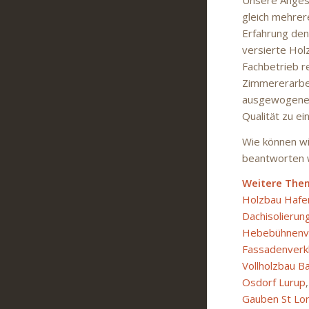
gleich mehrer
Erfahrung den 
versierte Hol
Fachbetrieb re
Zimmererarbei
ausgewogenes 
Qualität zu e
Wie können wir
beantworten w
Weitere The
Holzbau Hafe
Dachisolierun
Hebebühnenv
Fassadenverkl
Vollholzbau 
Osdorf Lurup
Gauben St Lor