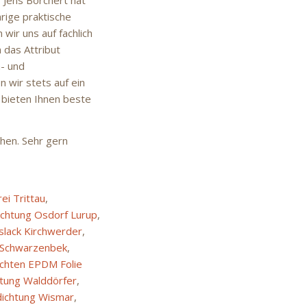
rige praktische
wir uns auf fachlich
 das Attribut
h- und
 wir stets auf ein
 bieten Ihnen beste
chen. Sehr gern
ei Trittau
,
ichtung Osdorf Lurup
,
slack Kirchwerder
,
 Schwarzenbek
,
ichten EPDM Folie
tung Walddörfer
,
ichtung Wismar
,