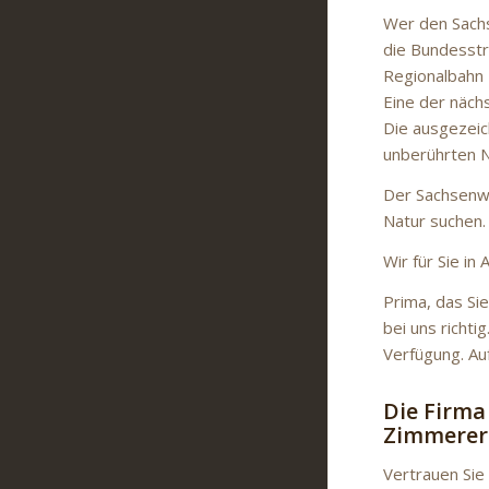
Wer den Sach
die Bundesstr
Regionalbahn 
Eine der näc
Die ausgezeic
unberührten N
Der Sachsenwa
Natur suchen.
Wir für Sie in
Prima, das Si
bei uns richt
Verfügung. Au
Die Firma
Zimmerer
Vertrauen Sie