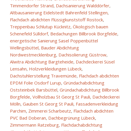
Timmendorfer Strand
,
Dachsanierung Walddörfer
,
Altbausanierung Eidelstedt Bahrenfeld Stellingen
,
Flachdach abdichten Flüssigkunststoff Rostock
,
Treppenbau Schlutup Kücknitz
,
Ökologisch bauen
Schenefeld Sülldorf
,
Bedachungen Billbrook Borgfelde
,
energetische Sanierung Sasel Poppenbüttel
Wellingsbüttel
,
Bauder Abdichtung
Nordwestmecklenburg
,
Dachisolierung Güstrow
,
Alwitra Abdichtung Bargteheide
,
Dachdeckerei Süsel
Lensahn
,
Holzverkleidungen Lübeck
,
Dachstuhlerstellung Travemünde
,
Flachdach abdichten
EPDM Folie Osdorf Lurup
,
Gründachabdichtung
Oststeinbek Barsbüttel
,
Gründachabdichtung Billbrook
Borgfelde
,
Vollholzbau St Georg St Pauli
,
Dachdeckerei
Mölln
,
Gauben St Georg St Pauli
,
Fassadenverkleidung
Parchim
,
Zimmerei Scharbeutz
,
Flachdach abdichten
PVC Bad Doberan
,
Dachbegrünung Lübeck
,
Zimmermann Ratzeburg
,
Flachdachabdichtung