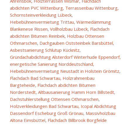
Ahrensbök
,
Holzterrassen Wismar
,
Flachdach
abdichten PVC Wittenburg
,
Terrassenbau Wittenburg
,
Schornsteinverkleidung Lübeck
,
Hebebühnenvermietung Trittau
,
Wärmedämmung
Blankenese Rissen
,
Vollholzbau Lübeck
,
Flachdach
abdichten Bitumen Reinbek
,
Holzbau Ottensen
Othmarschen
,
Dachgauben Oststeinbek Barsbüttel
,
Asbestsanierung Schlutup Kücknitz
,
Gründachabdichtung Alsterdorf Winterhude Eppendorf
,
energetische Sanierung Norddeutschland
,
Hebebühnenvermietung Neustadt in Holstein Grömitz
,
Flachdach Bad Schwartau
,
Holzrahmenbau
Bargteheide
,
Flachdach abdichten Bitumen
Norderstedt
,
Altbausanierung Hamm Horn Billstedt
,
Dachstuhlerstellung Ottensen Othmarschen
,
Holzverkleidungen Bad Schwartau
,
Icopal Abdichtung
Dassendorf Escheburg Groß Grönau
,
Massivholzbau
Altona Eimsbüttel
,
Flachdach Billbrook Borgfelde