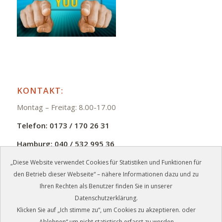
KONTAKT:
Montag – Freitag: 8.00-17.00
Telefon:
0173 / 170 26 31
Hamburg:
040 / 532 995 36
E-Mail:
info@zmb-jb.de
„Diese Website verwendet Cookies für Statistiken und Funktionen für
den Betrieb dieser Webseite“ – nähere Informationen dazu und zu
Ihren Rechten als Benutzer finden Sie in unserer
Datenschutzerklärung.
Klicken Sie auf „Ich stimme zu“, um Cookies zu akzeptieren. oder
©
2026 - ZMB Meisterbetrieb GmbH, Schwerin + Hamburg
„Ablehnen“ um nicht statistisch erfasst zu werden.