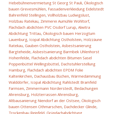
Hebebühnenvermietung St Georg St Pauli
,
Ökologisch
bauen Grevesmühlen
,
Fassadenverkleidung Eidelstedt
Bahrenfeld Stellingen
,
Vollholzbau Ludwigslust
,
Holzbau Ratekau
,
Zimmerei Aumühle Wohltorf
,
Flachdach abdichten PVC Osdorf Lurup
,
Alwitra
Abdichtung Trittau
,
Ökologisch bauen Herzogtum
Lauenburg
,
Icopal Abdichtung Ostholstein
,
Holzzäune
Ratekau
,
Gauben Ostholstein
,
Asbestsanierung
Bargteheide
,
Asbestsanierung Barmbek Uhlenhorst
Hohenfelde
,
Flachdach abdichten Bitumen Sasel
Poppenbüttel Wellingsbüttel
,
Dachstuhlerstellung
Hamburg
,
Flachdach abdichten EPDM Folie
Kaltenkirchen
,
Dachausbau Büchen
,
Wärmedämmung
Walddörfer
,
Icopal Abdichtung Rahlstedt Bramfeld
Farmsen
,
Zimmermann Norderstedt
,
Bedachungen
Ahrensburg
,
Holzterrassen Ahrensburg
,
Altbausanierung Niendorf an der Ostsee
,
Ökologisch
bauen Ottensen Othmarschen
,
Dachdecker Glinde
,
Trockenbau Reinfeld
,
Gründachabdichtung