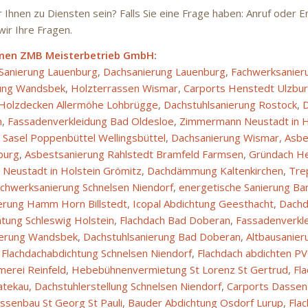
r Ihnen zu Diensten sein? Falls Sie eine Frage haben: Anruf oder 
ir Ihre Fragen.
men ZMB Meisterbetrieb GmbH:
 Sanierung Lauenburg
,
Dachsanierung Lauenburg
,
Fachwerksanier
ung Wandsbek
,
Holzterrassen Wismar
,
Carports Henstedt Ulzbu
Holzdecken Allermöhe Lohbrügge
,
Dachstuhlsanierung Rostock
,
D
n
,
Fassadenverkleidung Bad Oldesloe
,
Zimmermann Neustadt in H
Sasel Poppenbüttel Wellingsbüttel
,
Dachsanierung Wismar
,
Asbe
burg
,
Asbestsanierung Rahlstedt Bramfeld Farmsen
,
Gründach H
Neustadt in Holstein Grömitz
,
Dachdämmung Kaltenkirchen
,
Tre
chwerksanierung Schnelsen Niendorf
,
energetische Sanierung Ba
erung Hamm Horn Billstedt
,
Icopal Abdichtung Geesthacht
,
Dachd
tung Schleswig Holstein
,
Flachdach Bad Doberan
,
Fassadenverkl
ierung Wandsbek
,
Dachstuhlsanierung Bad Doberan
,
Altbausanier
,
Flachdachabdichtung Schnelsen Niendorf
,
Flachdach abdichten PV
merei Reinfeld
,
Hebebühnenvermietung St Lorenz St Gertrud
,
Fl
atekau
,
Dachstuhlerstellung Schnelsen Niendorf
,
Carports Dassen
ssenbau St Georg St Pauli
,
Bauder Abdichtung Osdorf Lurup
,
Flac