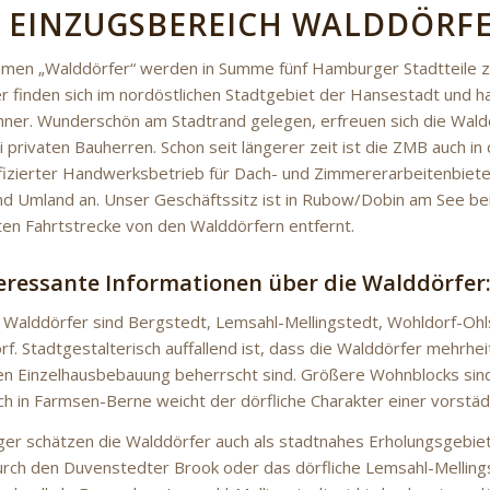
 EINZUGSBEREICH WALDDÖRF
men „Walddörfer“ werden in Summe fünf Hamburger Stadtteile
r finden sich im nordöstlichen Stadtgebiet der Hansestadt und 
ner. Wunderschön am Stadtrand gelegen, erfreuen sich die Waldd
i privaten Bauherren. Schon seit längerer zeit ist die ZMB auch i
alifizierter Handwerksbetrieb für Dach- und Zimmererarbeitenbiet
d Umland an. Unser Geschäftssitz ist in Rubow/Dobin am See bei 
en Fahrtstrecke von den Walddörfern entfernt.
teressante Informationen über die Walddörfer
n Walddörfer sind Bergstedt, Lemsahl-Mellingstedt, Wohldorf-Oh
f. Stadtgestalterisch auffallend ist, dass die Walddörfer mehrheit
 Einzelhausbebauung beherrscht sind. Größere Wohnblocks sind
lich in Farmsen-Berne weicht der dörfliche Charakter einer vorstä
er schätzen die Walddörfer auch als stadtnahes Erholungsgebiet.
ch den Duvenstedter Brook oder das dörfliche Lemsahl-Mellingst