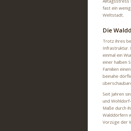
Alltagsstress
fast ein weni
Weltstadt.
Die Waldd
Trotz ihres b
Infrastruktur.
einmal ein Wun
einer halben 
Familien eine
beinahe dörfl
überschaubar
Seit Jahren s
und Wohldorf-
Maße durch ih
Walddörfern w
Vorzüge der W