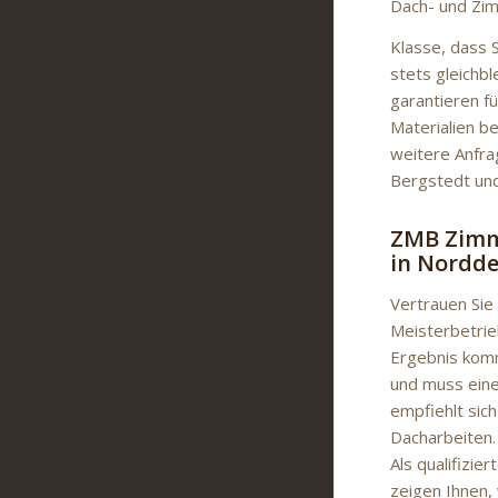
Dach- und Zi
Klasse, dass 
stets gleichb
garantieren f
Materialien b
weitere Anfra
Bergstedt und
ZMB Zimme
in Nordd
Vertrauen Sie
Meisterbetrie
Ergebnis komm
und muss eine
empfiehlt sich
Dacharbeiten.
Als qualifizie
zeigen Ihnen,