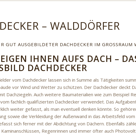
DECKER – WALDDÖRFER
IHR GUT AUSGEBILDETER DACHDECKER IM GROSSRAUM 
TEIGEN IHNEN AUFS DACH – DA
SBILD DACHDECKER
elder vom Dachdecker lassen sich in Summe als Tätigkeiten sum
ebäude vor Wind und Wetter zu schützen. Der Dachdecker deckt D
it Dachziegeln. Auch weitere Baumaterialien wie zum Beispiel 
 vom fachlich qualifizierten Dachdecker verwendet. Das Aufgabe
rklich weiter gefasst, als man eventuell denken könnte. So gehör
 sowie die Verkleidung der Außenwand in das Arbeitsfeld vom
fasst sich ferner mit der Abdichtung von Dächern. Ebenfalls zähl
 Kaminanschlüssen, Regenrinnen und immer öfter auch Photovol