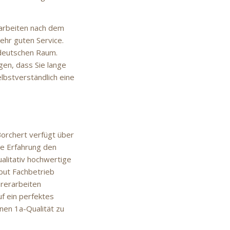
arbeiten nach dem
ehr guten Service.
rddeutschen Raum.
gen, dass Sie lange
elbstverständlich eine
Borchert verfügt über
he Erfahrung den
ualitativ hochwertige
ibut Fachbetrieb
ererarbeiten
uf ein perfektes
nen 1a-Qualität zu