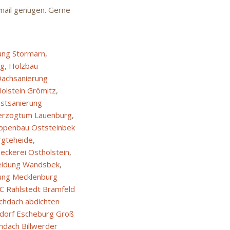
Email genügen. Gerne
ung Stormarn
,
rg
,
Holzbau
achsanierung
olstein Grömitz
,
stsanierung
erzogtum Lauenburg
,
ppenbau Oststeinbek
rgteheide
,
eckerei Ostholstein
,
eidung Wandsbek
,
ung Mecklenburg
C Rahlstedt Bramfeld
achdach abdichten
dorf Escheburg Groß
hdach Billwerder