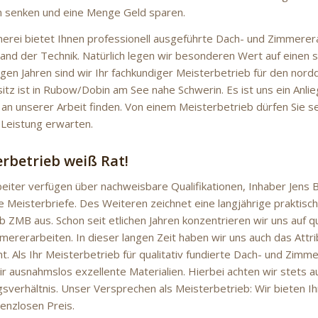
 senken und eine Menge Geld sparen.
rei bietet Ihnen professionell ausgeführte Dach- und Zimmerer
tand der Technik. Natürlich legen wir besonderen Wert auf einen s
nigen Jahren sind wir Ihr fachkundiger Meisterbetrieb für den no
itz ist in Rubow/Dobin am See nahe Schwerin. Es ist uns ein Anlie
 an unserer Arbeit finden. Von einem Meisterbetrieb dürfen Sie s
Leistung erwarten.
erbetrieb weiß Rat!
eiter verfügen über nachweisbare Qualifikationen, Inhaber Jens 
e Meisterbriefe. Des Weiteren zeichnet eine langjährige praktisc
 ZMB aus. Schon seit etlichen Jahren konzentrieren wir uns auf q
mererarbeiten. In dieser langen Zeit haben wir uns auch das Attr
nt. Als Ihr Meisterbetrieb für qualitativ fundierte Dach- und Zimm
r ausnahmslos exzellente Materialien. Hierbei achten wir stets a
gsverhältnis. Unser Versprechen als Meisterbetrieb: Wir bieten Ih
enzlosen Preis.