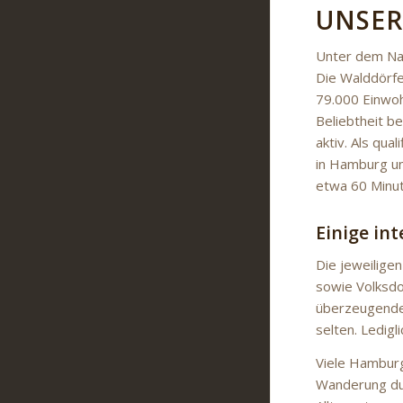
UNSER
Unter dem Na
Die Walddörfe
79.000 Einwoh
Beliebtheit be
aktiv. Als qu
in Hamburg un
etwa 60 Minut
Einige in
Die jeweilige
sowie Volksdor
überzeugenden
selten. Ledig
Viele Hamburg
Wanderung dur