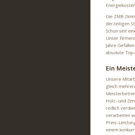
Energiekosten
Die ZMB Zimme
derzeitigen S
Schon seit ei
Unser Firmens
Jahre Gefallen
absolute Top-
Ein Meist
Unsere Mitarb
gleich mehrer
Meisterbetrieb
Holz- und Zim
redlich verdie
verarbeiten wi
Preis-Leistun
einem konkurr