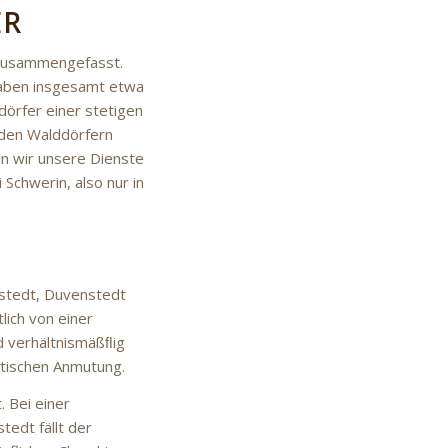
ER
 zusammengefasst.
haben insgesamt etwa
örfer einer stetigen
n den Walddörfern
en wir unsere Dienste
Schwerin, also nur in
:
lstedt, Duvenstedt
lich von einer
 verhältnismäßﬂig
dtischen Anmutung.
 Bei einer
edt fällt der