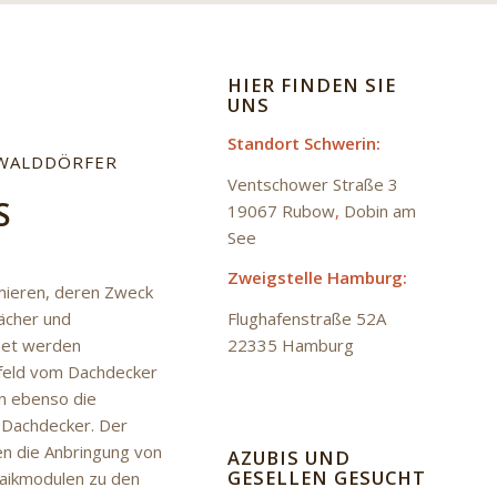
HIER FINDEN SIE
UNS
Standort Schwerin:
WALDDÖRFER
Ventschower Straße 3
S
19067 Rubow
,
Dobin am
See
Zweigstelle Hamburg:
mieren, deren Zweck
ächer und
Flughafenstraße 52A
Reet werden
22335 Hamburg
nfeld vom Dachdecker
en ebenso die
 Dachdecker. Der
en die Anbringung von
AZUBIS UND
GESELLEN GESUCHT
taikmodulen zu den