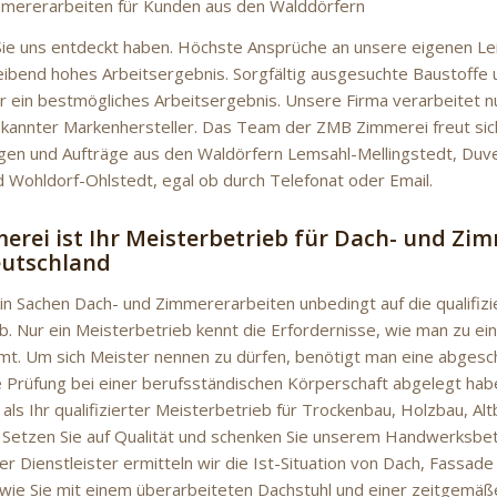
mmererarbeiten für Kunden aus den Walddörfern
Sie uns entdeckt haben. Höchste Ansprüche an unsere eigenen Le
leibend hohes Arbeitsergebnis. Sorgfältig ausgesuchte Baustoffe 
ür ein bestmögliches Arbeitsergebnis. Unsere Firma verarbeitet 
ekannter Markenhersteller. Das Team der ZMB Zimmerei freut si
gen und Aufträge aus den Waldörfern Lemsahl-Mellingstedt, Duve
 Wohldorf-Ohlstedt, egal ob durch Telefonat oder Email.
rei ist Ihr Meisterbetrieb für Dach- und Zi
eutschland
 in Sachen Dach- und Zimmererarbeiten unbedingt auf die qualifiz
b. Nur ein Meisterbetrieb kennt die Erfordernisse, wie man zu e
t. Um sich Meister nennen zu dürfen, benötigt man eine abgesc
 Prüfung bei einer berufsständischen Körperschaft abgelegt hab
 als Ihr qualifizierter Meisterbetrieb für Trockenbau, Holzbau, A
 Setzen Sie auf Qualität und schenken Sie unserem Handwerksbetr
rter Dienstleister ermitteln wir die Ist-Situation von Dach, Fass
 wie Sie mit einem überarbeiteten Dachstuhl und einer zeitgem