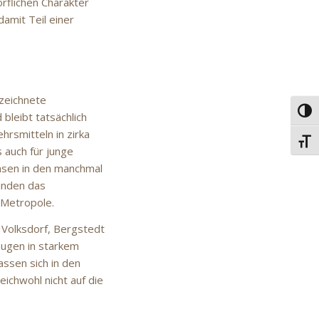
rflichen Charakter
amit Teil einer
ezeichnete
Umsc
bleibt tatsächlich
hrsmitteln in zirka
Schri
 auch für junge
hsen in den manchmal
binden das
 Metropole.
 Volksdorf, Bergstedt
eugen in starkem
ssen sich in den
ichwohl nicht auf die
.