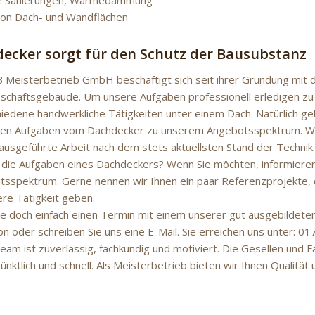
he Sanierungen, Wärmedämmung
von Dach- und Wandflächen
ecker sorgt für den Schutz der Bausubstanz
 Meisterbetrieb GmbH beschäftigt sich seit ihrer Gründung mit 
chäftsgebäude. Um unsere Aufgaben professionell erledigen zu 
hiedene handwerkliche Tätigkeiten unter einem Dach. Natürlich ge
ten Aufgaben vom Dachdecker zu unserem Angebotsspektrum. Wir
ausgeführte Arbeit nach dem stets aktuellsten Stand der Technik.
 die Aufgaben eines Dachdeckers? Wenn Sie möchten, informieren
itsspektrum. Gerne nennen wir Ihnen ein paar Referenzprojekte, 
sere Tätigkeit geben.
e doch einfach einen Termin mit einem unserer gut ausgebildeten 
n oder schreiben Sie uns eine E-Mail. Sie erreichen uns unter: 0
Team ist zuverlässig, fachkundig und motiviert. Die Gesellen und 
nktlich und schnell. Als Meisterbetrieb bieten wir Ihnen Qualität