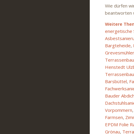
Wie dürfen wi
beantworten w
Weitere The
energetische
Asbestsanier
Bargteheide
,
Grevesmühle
Terrassenbau 
Henstedt Ulz
Terrassenbau 
Barsbüttel
,
Fa
Fachwerksani
Bauder Abdich
Dachstuhlsan
Vorpommern
Farmsen
,
Zim
EPDM Folie R
Grönau
,
Terra