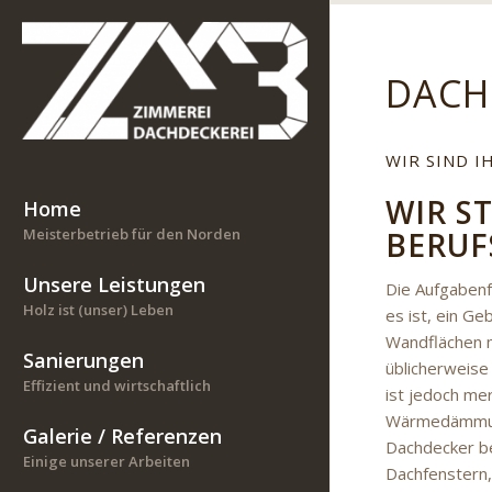
DACH
WIR SIND 
WIR S
Home
BERUF
Meisterbetrieb für den Norden
Unsere Leistungen
Die Aufgabenf
Holz ist (unser) Leben
es ist, ein G
Wandflächen m
Sanierungen
üblicherweise
Effizient und wirtschaftlich
ist jedoch me
Wärmedämmung
Galerie / Referenzen
Dachdecker be
Einige unserer Arbeiten
Dachfenstern,