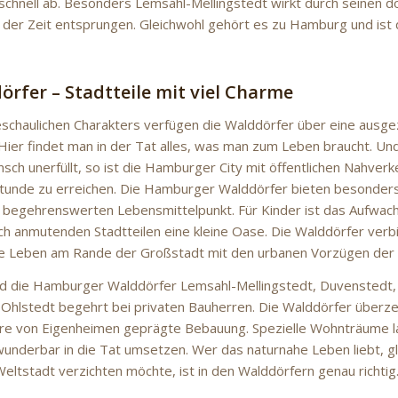
 schnell ab. Besonders Lemsahl-Mellingstedt wirkt durch seinen dö
g der Zeit entsprungen. Gleichwohl gehört es zu Hamburg und ist d
örfer – Stadtteile mit viel Charme
eschaulichen Charakters verfügen die Walddörfer über eine ausg
 Hier findet man in der Tat alles, was man zum Leben braucht. Und 
sch unerfüllt, so ist die Hamburger City mit öffentlichen Nahverke
Stunde zu erreichen. Die Hamburger Walddörfer bieten besonders
n begehrenswerten Lebensmittelpunkt. Für Kinder ist das Aufwac
ich anmutenden Stadtteilen eine kleine Oase. Die Walddörfer ver
e Leben am Rande der Großstadt mit den urbanen Vorzügen der
ind die Hamburger Walddörfer Lemsahl-Mellingstedt, Duvenstedt,
Ohlstedt begehrt bei privaten Bauherren. Die Walddörfer überz
re von Eigenheimen geprägte Bebauung. Spezielle Wohnträume la
underbar in die Tat umsetzen. Wer das naturnahe Leben liebt, gle
eltstadt verzichten möchte, ist in den Walddörfern genau richtig