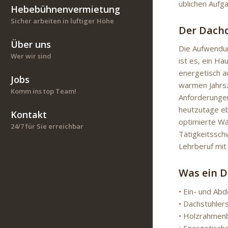
üblichen Aufga
Hebebühnenvermietung
Sicher arbeiten in luftiger Höhe
Der Dachd
Über uns
Die Aufwendun
Wer wir sind
ist es, ein H
energetisch a
Jobs
warmen Jahrsz
Komm ins top Team!
Anforderungen
heutzutage ebe
Kontakt
optimierte W
24/7 für Sie erreichbar
Tätigkeitssch
Lehrberuf mit 
Was ein D
• Ein- und Ab
• Dachstuhler
• Holzrahmen