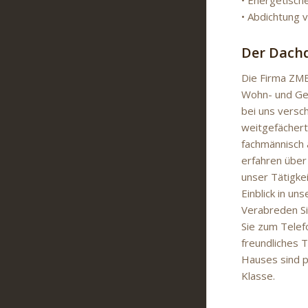
• Energetisc
• Abdichtung 
Der Dachd
Die Firma ZMB
Wohn- und Ges
bei uns versc
weitgefächer
fachmännisch 
erfahren über
unser Tätigke
Einblick in un
Verabreden Si
Sie zum Telefo
freundliches 
Hauses sind pü
Klasse.