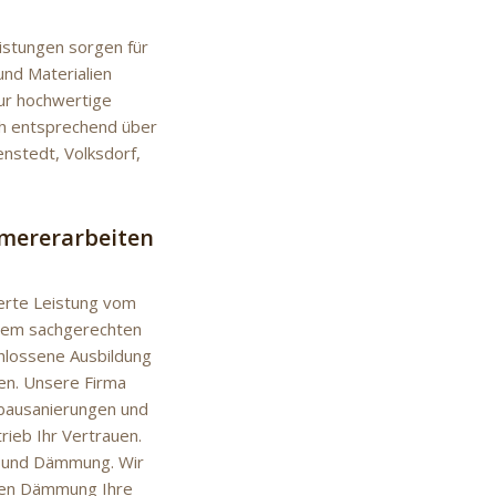
istungen sorgen für
und Materialien
nur hochwertige
ch entsprechend über
nstedt, Volksdorf,
mmererarbeiten
ierte Leistung vom
inem sachgerechten
hlossene Ausbildung
en. Unsere Firma
ltbausanierungen und
ieb Ihr Vertrauen.
ade und Dämmung. Wir
äßen Dämmung Ihre