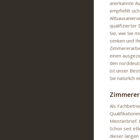
anerkannte Au
empfiehlt sic
Altbausanierun
qualifizierte
Sie, wie Sie 
senken und Ih
Zimmererarbei
einen ausgezei
den norddeuts
ist unser Bes
Sie natürlich 
Zimmerera
Als Fachbetri
Qualifikation
Meisterbrief. 
Schon seit etl
dieser langen 