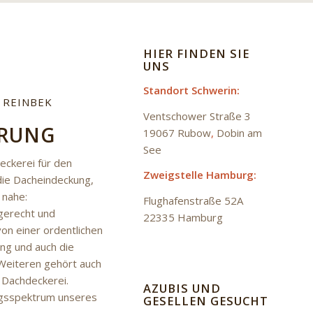
HIER FINDEN SIE
UNS
Standort Schwerin:
 REINBEK
Ventschower Straße 3
HRUNG
19067 Rubow
,
Dobin am
See
eckerei für den
Zweigstelle Hamburg:
ie Dacheindeckung,
 nahe:
Flughafenstraße 52A
hgerecht und
22335 Hamburg
von einer ordentlichen
ng und auch die
 Weiteren gehört auch
 Dachdeckerei.
AZUBIS UND
ngsspektrum unseres
GESELLEN GESUCHT