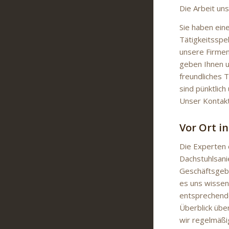
Die Arbeit un
Sie haben ein
Tätigkeitsspek
unsere Firmen
geben Ihnen u
freundliches 
sind pünktlich
Unser Kontakt
Vor Ort i
Die Experten 
Dachstuhlsani
Geschäftsgebi
es uns wissen
entsprechende
Überblick übe
wir regelmäßig