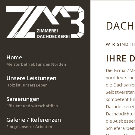
DACH
WIR SIND I
IHRE 
Home
Meisterbetrieb für den Norden
Die Firma ZMB
norddeutschen
Unsere Leistungen
die Dachsanie
Holz ist (unser) Leben
Selbstverstän
Sanierungen
kompetent führ
Effizient und wirtschaftlich
Dachdeckerei 
Dachabdichtun
Galerie / Referenzen
die Ausbesse
Einige unserer Arbeiten
Schieferarbe