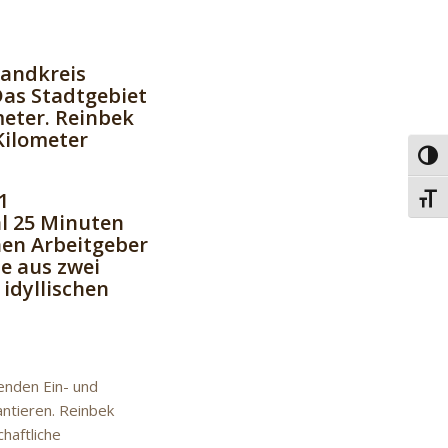
Landkreis
Das Stadtgebiet
meter. Reinbek
Kilometer
Umsc
1
Schri
al 25 Minuten
nen Arbeitgeber
e aus zwei
idyllischen
enden Ein- und
ntieren. Reinbek
haftliche