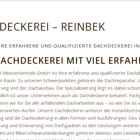
DECKEREI – REINBEK
HRE ERFAHRENE UND QUALIFIZIERTE DACHDECKEREI IN
DACHDECKEREI MIT VIEL ERFA
 Meisterbetrieb GmbH ist Ihre erfahrene und qualifizierte Dachd
 Raum. Zu unseren Schwerpunkten gehören die Dachreparatur, d
rung und der Dachausbau. Die Spezialisierung legt es dabei schon
dlich ist unser Unternehmen auch als Dachdeckerei bekannt. Fac
en wir für Sie alle anfallenden Dacharbeiten aus – so wie Sie es 
erwarten dürfen. Unsere Dachdeckerei umfasst die Instandsetzu
g und die Dachisolierung in allen Formen und Ausführungen. Des
rung und Erneuerung von Dachgauben zu den Leistungen unserer
iten und Biberschwanzeindeckungen gehören ebenso zum Leistu