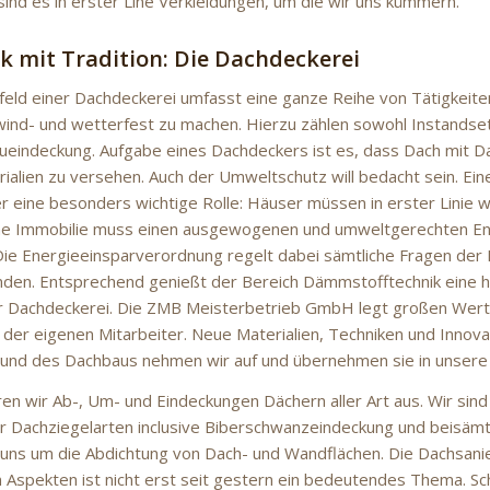
sind es in erster Line Verkleidungen, um die wir uns kümmern.
k mit Tradition: Die Dachdeckerei
eld einer Dachdeckerei umfasst eine ganze Reihe von Tätigkeiten
ind- und wetterfest zu machen. Hierzu zählen sowohl Instandse
ueindeckung. Aufgabe eines Dachdeckers ist es, dass Dach mit D
ialien zu versehen. Auch der Umweltschutz will bedacht sein. Ei
 eine besonders wichtige Rolle: Häuser müssen in erster Linie wir
eine Immobilie muss einen ausgewogenen und umweltgerechten E
Die Energieeinsparverordnung regelt dabei sämtliche Fragen der 
en. Entsprechend genießt der Bereich Dämmstofftechnik eine hoh
r Dachdeckerei. Die ZMB Meisterbetrieb GmbH legt großen Wert 
 der eigenen Mitarbeiter. Neue Materialien, Techniken und Innova
und des Dachbaus nehmen wir auf und übernehmen sie in unsere 
ren wir Ab-, Um- und Eindeckungen Dächern aller Art aus. Wir sind
er Dachziegelarten inclusive Biberschwanzeindeckung und beisämt
ns um die Abdichtung von Dach- und Wandflächen. Die Dachsani
 Aspekten ist nicht erst seit gestern ein bedeutendes Thema. Sc