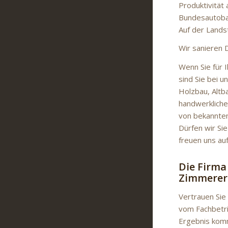
Produktivität 
Bundesautobah
Auf der Land
Wir sanieren 
Wenn Sie für 
sind Sie bei u
Holzbau, Altb
handwerkliche
von bekannten
Dürfen wir Sie
freuen uns au
Die Firma
Zimmerer
Vertrauen Sie 
vom Fachbetri
Ergebnis komm