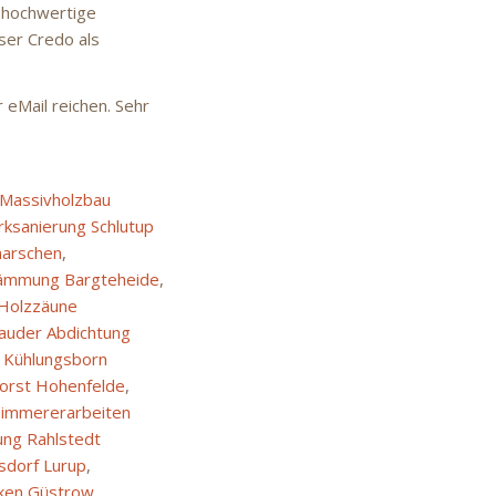
 hochwertige
nser Credo als
 eMail reichen. Sehr
Massivholzbau
ksanierung Schlutup
marschen
,
ämmung Bargteheide
,
Holzzäune
auder Abdichtung
e Kühlungsborn
orst Hohenfelde
,
immererarbeiten
ung Rahlstedt
sdorf Lurup
,
ken Güstrow
,