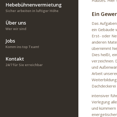
Hauses. Hier 
Hebebühnenvermietung
Sicher arbeiten in luftiger Höhe
Ein Gewer
Über uns
Das Aufgabenf
Wer wir sind
ein Gebäude w
Erst- oder Ne
Jobs
anderen Mater
Komm ins top Team!
übernimmt hier
Dies heißt, 
Kontakt
verzeichnen. 
24/7 für Sie erreichbar
und Außenwänd
Arbeit unsere
Weiterbildung
Dachdeckerei 
intensiver füh
Verlegung all
und kümmern u
energetischen