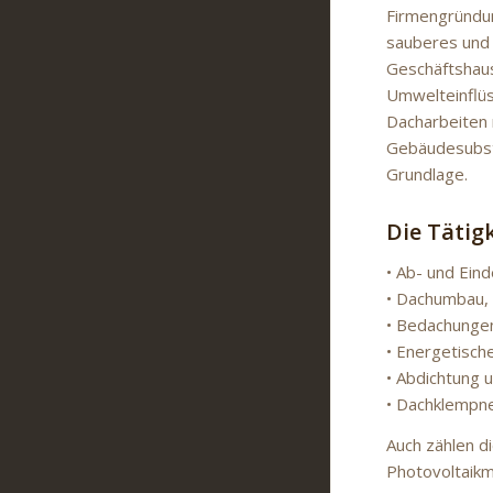
Firmengründung
sauberes und 
Geschäftshaus,
Umwelteinflüs
Dacharbeiten 
Gebäudesubsta
Grundlage.
Die Tätig
• Ab- und Ein
• Dachumbau,
• Bedachungen 
• Energetisc
• Abdichtung 
• Dachklempn
Auch zählen d
Photovoltaikm