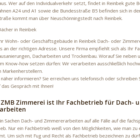
aus. Wer auf den Individualverkehr setzt, findet in Reinbek gute 
nen A24 und A1 sowie die Bundesstraße B5 befinden sich in de
straße kommt man über Neuschönningstedt nach Reinbek.
Dächer in Reinbek
Ihr Wohn- oder Geschäftsgebäude in Reinbek Dach- oder Zimmere
ns an der richtigen Adresse. Unsere Firma empfiehlt sich als Ihr F
ausanierungen, Dacharbeiten und Trockenbau. Worauf Sie neben
m Know-how setzen dürfen: Wir verarbeiten ausschließlich hochw
 Markenherstellern.
 näher informieren? Sie erreichen uns telefonisch oder schreiben S
f das Gespräch mit Ihnen!
 ZMB Zimmerei ist Ihr Fachbetrieb für Dach- 
arbeiten
in Sachen Dach- und Zimmererarbeiten auf alle Fälle auf die fachs
eb. Nur ein Fachbetrieb weiß von den Möglichkeiten, wie man zu
t. Um sich mit Fug und Recht als Fachbetrieb bezeichnen zu dürf