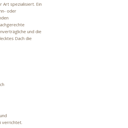
Art spezialisiert. Ein
ohn- oder
enden
Fachgerechte
verträgliche und die
ecktes Dach die
ach
 und
verrichtet.