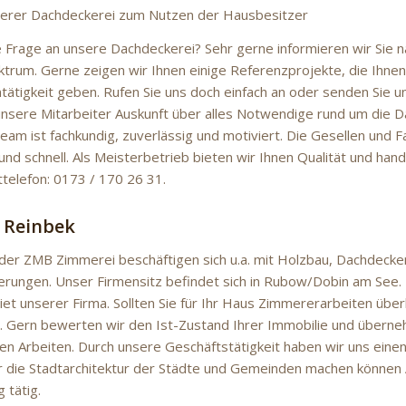
serer Dachdeckerei zum Nutzen der Hausbesitzer
e Frage an unsere Dachdeckerei? Sehr gerne informieren wir Sie 
trum. Gerne zeigen wir Ihnen einige Referenzprojekte, die Ihnen e
tätigkeit geben. Rufen Sie uns doch einfach an oder senden Sie un
nsere Mitarbeiter Auskunft über alles Notwendige rund um die D
Team ist fachkundig, zuverlässig und motiviert. Die Gesellen und 
 und schnell. Als Meisterbetrieb bieten wir Ihnen Qualität und han
telefon: 0173 / 170 26 31.
n Reinbek
der ZMB Zimmerei beschäftigen sich u.a. mit Holzbau, Dachdecke
erungen. Unser Firmensitz befindet sich in Rubow/Dobin am See.
et unserer Firma. Sollten Sie für Ihr Haus Zimmererarbeiten über
. Gern bewerten wir den Ist-Zustand Ihrer Immobilie und überne
n Arbeiten. Durch unsere Geschäftstätigkeit haben wir uns eine
r die Stadtarchitektur der Städte und Gemeinden machen können 
 tätig.