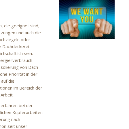
, die geeignet sind,
tzungen und auch die
achziegeln oder
ne Dachdeckerei
tschaftlich sein.
nergierverbrauch
Isolierung von Dach-
e Priorität in der
auf die
tionen im Bereich der
Arbeit.
 erfahren bei der
lichen Kupferarbeiten
erung nach
hon seit unser