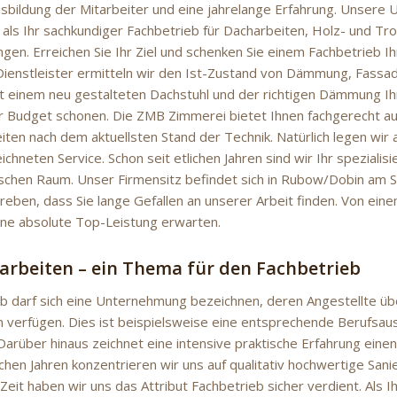
sbildung der Mitarbeiter und eine jahrelange Erfahrung. Unsere
h als Ihr sachkundiger Fachbetrieb für Dacharbeiten, Holz- und T
gen. Erreichen Sie Ihr Ziel und schenken Sie einem Fachbetrieb Ih
r Dienstleister ermitteln wir den Ist-Zustand von Dämmung, Fassa
mit einem neu gestalteten Dachstuhl und der richtigen Dämmung I
r Budget schonen. Die ZMB Zimmerei bietet Ihnen fachgerecht a
ten nach dem aktuellsten Stand der Technik. Natürlich legen wir 
chneten Service. Schon seit etlichen Jahren sind wir Ihr spezialisi
chen Raum. Unser Firmensitz befindet sich in Rubow/Dobin am S
treben, dass Sie lange Gefallen an unserer Arbeit finden. Von ein
eine absolute Top-Leistung erwarten.
rbeiten – ein Thema für den Fachbetrieb
eb darf sich eine Unternehmung bezeichnen, deren Angestellte ü
en verfügen. Dies ist beispielsweise eine entsprechende Berufsau
Darüber hinaus zeichnet eine intensive praktische Erfahrung einen
ichen Jahren konzentrieren wir uns auf qualitativ hochwertige Sani
Zeit haben wir uns das Attribut Fachbetrieb sicher verdient. Als I