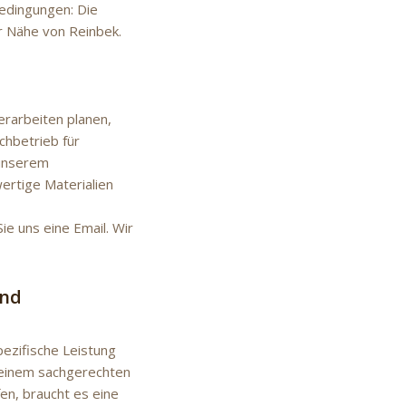
Bedingungen: Die
r Nähe von Reinbek.
rarbeiten planen,
achbetrieb für
 unserem
ertige Materialien
ie uns eine Email. Wir
und
pezifische Leistung
 einem sachgerechten
en, braucht es eine