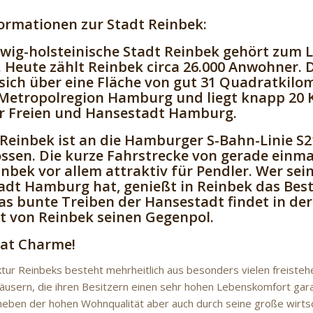
formationen zur Stadt Reinbek:
swig-holsteinische Stadt Reinbek gehört zum 
 Heute zählt Reinbek circa 26.000 Anwohner. 
 sich über eine Fläche von gut 31 Quadratkilo
 Metropolregion Hamburg und liegt knapp 20 
er Freien und Hansestadt Hamburg.
 Reinbek ist an die Hamburger S-Bahn-Linie S2
ssen. Die kurze Fahrstrecke von gerade einm
nbek vor allem attraktiv für Pendler. Wer sei
adt Hamburg hat, genießt in Reinbek das Best
as bunte Treiben der Hansestadt findet in der 
 von Reinbek seinen Gegenpol.
hat Charme!
ktur Reinbeks besteht mehrheitlich aus besonders vielen freisteh
äusern, die ihren Besitzern einen sehr hohen Lebenskomfort gara
 neben der hohen Wohnqualität aber auch durch seine große wirtsc