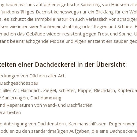
 haben wir uns auf die energetische Sanierung von Häusern aller 
funktionsfähiges Dach ist keineswegs nur ein Blickfang für ein W
 es schützt die Immobilie natürlich auch verlässlich vor schädig
sen wie intensiver Sonneneinstrahlung oder Regen und Schnee. 
machen das Gebäude wieder resistent gegen Frost und Sonne. Un
nz beeinträchtigende Moose und Algen entzieht ein sauber ged
keiten einer Dachdeckerei in der Übersicht:
deckungen von Dächern aller Art
 Dachgeschossbau
aller Art Flachdach, Ziegel, Schiefer, Pappe, Blechdach, Kupferd
he Sanierungen, Dachdämmung
und Reparaturen von Wand- und Dachflächen
erarbeiten
ie Anbringung von Dachfenstern, Kaminanschlüssen, Regenrinnen
odulen zu den standardmäßigen Aufgaben, die eine Dachdeckerei 