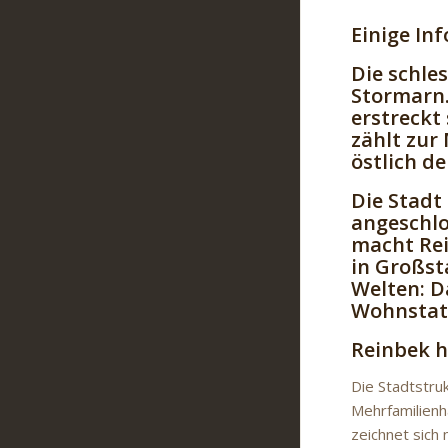
Einige In
Die schle
Stormarn.
erstreckt
zählt zur
östlich d
Die Stadt
angeschlo
macht Rei
in Großst
Welten: D
Wohnstatt
Reinbek 
Die Stadtstru
Mehrfamilienh
zeichnet sich