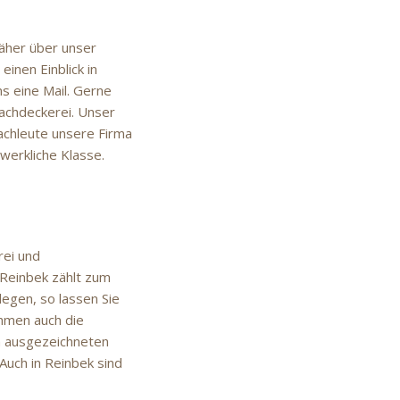
näher über unser
inen Einblick in
s eine Mail. Gerne
achdeckerei. Unser
Fachleute unsere Firma
dwerkliche Klasse.
rei und
 Reinbek zählt zum
legen, so lassen Sie
hmen auch die
n ausgezeichneten
Auch in Reinbek sind