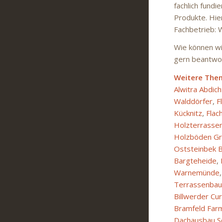
fachlich fund
Produkte. Hier
Fachbetrieb: 
Wie können wir
gern beantwor
Weitere The
Alwitra Abdic
Walddörfer
,
F
Kücknitz
,
Flac
Holzterrasse
Holzböden Gr
Oststeinbek B
Bargteheide
,
Warnemünde
Terrassenbau
Billwerder Cu
Bramfeld Far
Dachausbau Sc