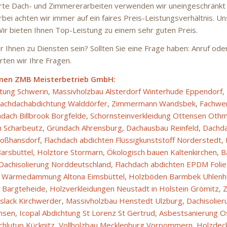
ierte Dach- und Zimmererarbeiten verwenden wir uneingeschränkt
bei achten wir immer auf ein faires Preis-Leistungsverhältnis. U
Wir bieten Ihnen Top-Leistung zu einem sehr guten Preis.
 Ihnen zu Diensten sein? Sollten Sie eine Frage haben: Anruf oder
ten wir Ihre Fragen.
men ZMB Meisterbetrieb GmbH:
htung Schwerin
,
Massivholzbau Alsterdorf Winterhude Eppendorf
,
lachdachabdichtung Walddörfer
,
Zimmermann Wandsbek
,
Fachwer
hdach Billbrook Borgfelde
,
Schornsteinverkleidung Ottensen Oth
n Scharbeutz
,
Gründach Ahrensburg
,
Dachausbau Reinfeld
,
Dachd
oßhansdorf
,
Flachdach abdichten Flüssigkunststoff Norderstedt
,
arsbüttel
,
Holztore Stormarn
,
Ökologisch bauen Kaltenkirchen
,
B
Dachisolierung Norddeutschland
,
Flachdach abdichten EPDM Foli
,
Wärmedämmung Altona Eimsbüttel
,
Holzböden Barmbek Uhlenh
 Bargteheide
,
Holzverkleidungen Neustadt in Holstein Grömitz
,
Z
rslack Kirchwerder
,
Massivholzbau Henstedt Ulzburg
,
Dachisolier
msen
,
Icopal Abdichtung St Lorenz St Gertrud
,
Asbestsanierung O
hlutup Kücknitz
,
Vollholzbau Mecklenburg Vorpommern
,
Holzdec