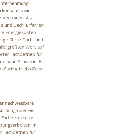
 Unternehmung
rockenbau sowie
r Vertrauen. Als
de und Dach. Erfahren
hre Energiekosten
usgeführte Dach- und
allergrößten Wert auf
erter Fachbetrieb für
ee nahe Schwerin. Es
em Fachbetrieb dürfen
ber nachweisbare
sbildung oder ein
 Fachbetrieb aus.
erungsarbeiten. In
hr Fachbetrieb für