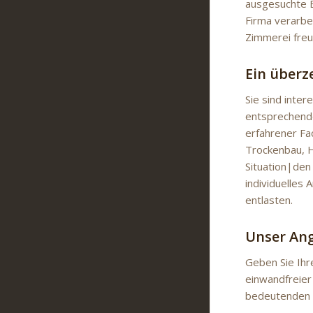
ausgesuchte B
Firma verarbe
Zimmerei freu
Ein über
Sie sind inte
entsprechendes
erfahrener Fa
Trockenbau, H
Situation|de
individuelles
entlasten.
Unser Ang
Geben Sie Ihr
einwandfreier 
bedeutenden 