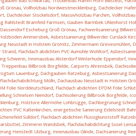
hgauben Bad Schwartau
,
Trockenbau Hamm Horn Billstedt
,
Flach
oß Grönau
,
Vollholzbau Nordwestmecklenburg
,
Dachdecker Hafen
rt
,
Dachdecker Stockelsdorf
,
Massivholzbau Parchim
,
Vollholzbau
g Rahlstedt Bramfeld Farmsen
,
Gauben Barmbek Uhlenhorst Ho
 Dassendorf Escheburg Groß Grönau
,
Fachwerksanierung Billwerd
Holzböden Ammersbek
,
Asbestsanierung Billwerder Curslack Ki
 Neustadt in Holstein Grömitz
,
Zimmermann Grevesmühlen
,
D
 Strand
,
Flachdach abdichten PVC Aumühle Wohltorf
,
Asbestsanie
ung Schwerin
,
Innenausbau Alsterdorf Winterhude Eppendorf
,
Inn
,
Treppenbau Billbrook Borgfelde
,
Carports Ahrensbök
,
Dachisoli
zogtum Lauenburg
,
Dachgauben Ratzeburg
,
Asbestsanierung Da
Flachdachabdichtung Mölln
,
Dachausbau Neustadt in Holstein Gr
DM Folie Norddeutschland
,
Flachdach abdichten EPDM Folie Schlut
ellung Schnelsen Niendorf
,
Dachisolierung Billbrook Borgfelde
,
Ic
klenburg
,
Holztore Allermöhe Lohbrügge
,
Dachbegrünung Schnel
ichten PVC Kaltenkirchen
,
energetische Sanierung Eidelstedt Bahr
chenefeld Sülldorf
,
Flachdach abdichten Flüssigkunststoff Ratze
arsbüttel
,
Zimmerei Wandsbek
,
Flachdachabdichtung Süsel Lens
ierung Henstedt Ulzburg
,
Innenausbau Glinde
,
Dachsanierung Rein