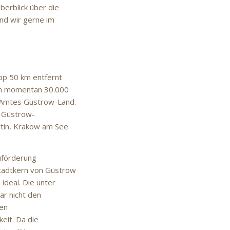
erblick über die
nd wir gerne im
pp 50 km entfernt
ben momentan 30.000
s Amtes Güstrow-Land.
d Güstrow-
tin, Krakow am See
förderung
Stadtkern von Güstrow
ideal. Die unter
ar nicht den
ten
eit. Da die