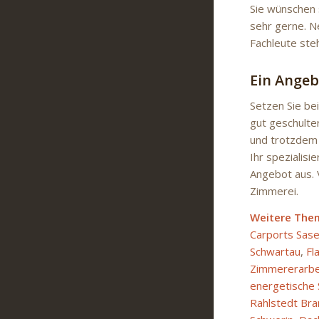
Sie wünschen s
sehr gerne. N
Fachleute ste
Ein Angeb
Setzen Sie be
gut geschulter
und trotzdem 
Ihr spezialis
Angebot aus. 
Zimmerei.
Weitere The
Carports Sase
Schwartau
,
Fl
Zimmererarbei
energetische 
Rahlstedt Br