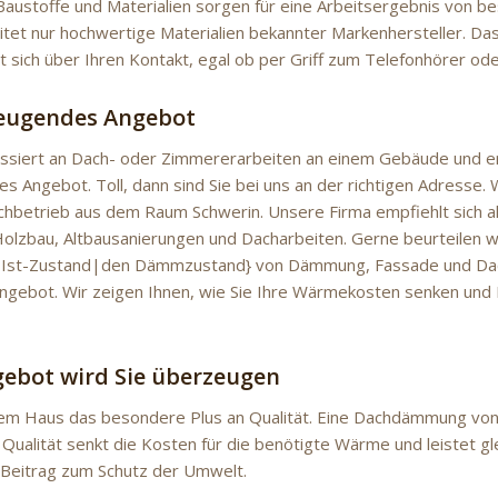
austoffe und Materialien sorgen für eine Arbeitsergebnis von be
itet nur hochwertige Materialien bekannter Markenhersteller. 
t sich über Ihren Kontakt, egal ob per Griff zum Telefonhörer ode
zeugendes Angebot
ressiert an Dach- oder Zimmererarbeiten an einem Gebäude und e
 Angebot. Toll, dann sind Sie bei uns an der richtigen Adresse. W
chbetrieb aus dem Raum Schwerin. Unsere Firma empfiehlt sich al
olzbau, Altbausanierungen und Dacharbeiten. Gerne beurteilen wi
n Ist-Zustand|den Dämmzustand} von Dämmung, Fassade und Dac
 Angebot. Wir zeigen Ihnen, wie Sie Ihre Wärmekosten senken und
ebot wird Sie überzeugen
em Haus das besondere Plus an Qualität. Eine Dachdämmung von
Qualität senkt die Kosten für die benötigte Wärme und leistet gle
Beitrag zum Schutz der Umwelt.