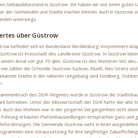
en Gebäudebestand in Güstrow. Wir haben wir uns einen guten Üb
tur der Gemeinden und Städte machen können. Auch in Güstrow si
Kunden unterwegs.
ertes über Güstrow
strow befindet sich im Bundesland Mecklenburg-Vorpommern kna
Güstrow ist Kreisstadt des Landkreise Güstrow. In Güstrow le
 einem Areal von gut 70 qkm. Güstrow ist des Weiteren Sitz de
ow zählen die Ortsteile Güstrow-Suckow, Klueß, Neu Strenz un
ekannte Städte in der näheren Umgebung sind Goldberg, Dobber
n.
ammenbruch des DDR-Regimes wurde in Güstrow die Städtebau
rk betrieben. Unter der Misswirtschaft der DDR hatte der alte 
en. Auch das Wohnen war in der jüngeren Vergangenheit nicht eben 
er Führung erbauten Plattenbausiedlungen entsprachen ganz und g
Anforderungen. Die Gemeinde Güstrow sieht in ihren ausgedehn
grammen eine Voraussetzung für ihre langfristige Zukunftsfähigk