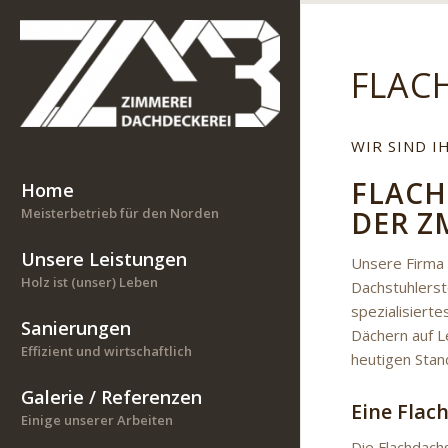
FLAC
WIR SIND 
FLACH
Home
DER Z
Meisterbetrieb für den Norden
Unsere Leistungen
Unsere Firma i
Holz ist (unser) Leben
Dachstuhlerst
spezialisiert
Sanierungen
Dächern auf L
Effizient und wirtschaftlich
heutigen Stan
Galerie / Referenzen
Eine Flac
Einige unserer Arbeiten
Die Flachdach