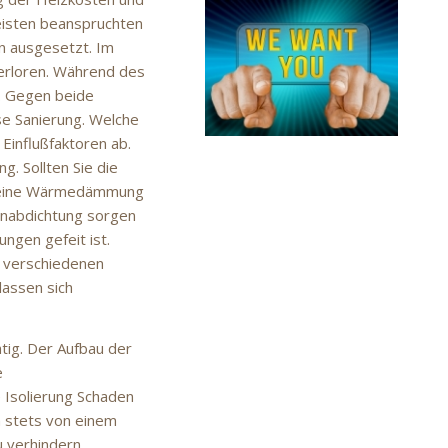
eisten beanspruchten
n ausgesetzt. Im
erloren. Während des
. Gegen beide
se Sanierung. Welche
 Einflußfaktoren ab.
. Sollten Sie die
ch eine Wärmedämmung
ienabdichtung sorgen
ngen gefeit ist.
n verschiedenen
assen sich
htig. Der Aufbau der
e
 Isolierung Schaden
n stets von einem
 verhindern.