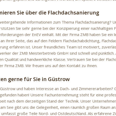
mieren Sie über die Flachdachsanierung
 weitergehende Informationen zum Thema Flachdachsanierung? U
rstützen Sie sehr gerne bei der Konzipierung einer nachhaltigen 
Anforderungen der EnEV einhält. Mit der Firma ZMB haben Sie ein 
n Ihrer Seite, das auf den Feldern Flachdachabdichtung, Flachda
ung erfahren ist. Unser freundliches Team ist motiviert, zuverläs
erker der ZMB Meisterbetrieb GmbH sind schnell und pünktlich. 
nen Qualität und handwerkliche Klasse. Vertrauen Sie bei der Flac
der Firma ZMB. Wir freuen uns auf den Kontakt zu Ihnen.
ten gerne für Sie in Güstrow
 Güstrow und haben Interesse an Dach- und Zimmererarbeiten? G
 gefunden haben! Unsere Fachunternehmung steht für eine profes
it nach dem derzeitigen Stand der Technik. Unser Unternehmens
m See gibt uns die Gelegenheit, einen räumlich großen Raum an
 umfasst große Teile Nord- und Ostdeutschland. Als erfahrene 