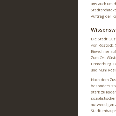
uns auch um d
Stadtarchitek
Auftrag der 
Wissensw
Die Stadt Gü
von Rostock. 
Einwohner auf
Zum Ort Güstr
Primerburg. B
und Mühl Rosi
Nach dem Zus
besonders sta
stark zu leid
sozialistisch
notwendigen 
Stadtumbaupro