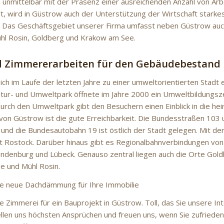
 unmittelbar mit der Präsenz einer ausreichenden Anzahl von Arb
t, wird in Güstrow auch der Unterstützung der Wirtschaft starke
 Das Geschäftsgebiet unserer Firma umfasst neben Güstrow auc
hl Rosin, Goldberg und Krakow am See.
d Zimmererarbeiten für den Gebäudebestand 
ch im Laufe der letzten Jahre zu einer umweltorientierten Stadt e
ur- und Umweltpark öffnete im Jahre 2000 ein Umweltbildungsz
urch den Umweltpark gibt den Besuchern einen Einblick in die hei
 von Güstrow ist die gute Erreichbarkeit. Die Bundesstraßen 103 u
und die Bundesautobahn 19 ist östlich der Stadt gelegen. Mit de
adt Rostock. Darüber hinaus gibt es Regionalbahnverbindungen von
andenburg und Lübeck. Genauso zentral liegen auch die Orte Gold
e und Mühl Rosin.
ne neue Dachdämmung für Ihre Immobilie
e Zimmerei für ein Bauprojekt in Güstrow. Toll, das Sie unsere In
ellen uns höchsten Ansprüchen und freuen uns, wenn Sie zufrieden