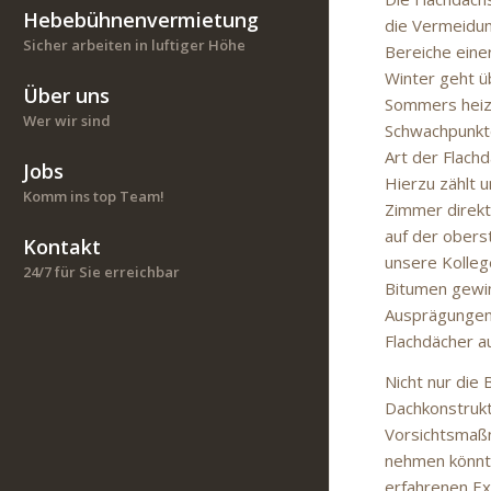
Hebebühnenvermietung
die Vermeidun
Sicher arbeiten in luftiger Höhe
Bereiche eine
Winter geht ü
Über uns
Sommers heizt
Wer wir sind
Schwachpunkte
Art der Flachd
Jobs
Hierzu zählt 
Komm ins top Team!
Zimmer direk
auf der obers
Kontakt
unsere Kolleg
24/7 für Sie erreichbar
Bitumen gewin
Ausprägungen 
Flachdächer a
Nicht nur die 
Dachkonstrukti
Vorsichtsmaßn
nehmen könnte
erfahrenen Ex