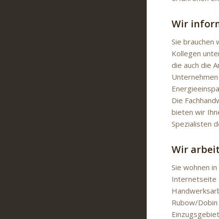
Wir infor
Sie brauchen
Kollegen unte
die auch die 
Unternehmen a
Energieeinspar
Die Fachhandw
bieten wir Ih
Spezialisten 
Wir arbei
Sie wohnen in
Internetseite
Handwerksarbe
Rubow/Dobin a
Einzugsgebiet