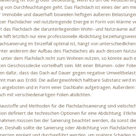
g von Durchfeuchtungen geht. Das Flachdach ist eines der am m
r Immobilie und dauerhaft bisweilen heftigen äußeren Belastunge
ber Flachdächer viel nutzbringende Energie in Form von Wärme v
 das Flachdach die darunterliegenden Wohn- und Nutzräume auf
 hilft letztlich nur eine professionelle Abdichtung beziehungswei
achsanierung im Einzelfall optimal ist, hängt von unterschiedlichen
unter anderem der Aufbau des Flachdaches als auch dessen Nutzung
t unter dem Flachdach nicht zum Wohnen nutzen, so könnte au
ten Geschossdecke vorteilhaft sein. Mit einer Bitumen- oder Fol
en dafür, dass das Dach auf Dauer gegen negative Umweltbelastu
nt man aus Erdöl. Die außergewöhnlich haltbare Substanz wird i
angeboten und in Form einer Dachbahn aufgetragen. Außerdem l
uch mit verschiedenartigen Folien abdichten.
Baustoffe und Methoden für die Flachdachsanierung sind vielschic
on definiert die technischen Optionen für eine Abdichtung. Etlich
ahmen müssen bei der Sanierung beachtet werden, da sonst die
. Deshalb sollte die Sanierung oder Abdichtung von Flachdächer
perten geplant und durchgeführt werden, um spätere Schäden zu