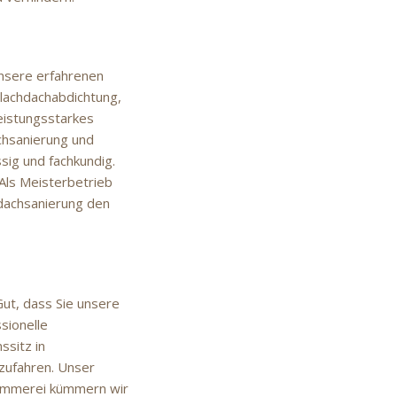
nsere erfahrenen
Flachdachabdichtung,
leistungsstarkes
chsanierung und
sig und fachkundig.
Als Meisterbetrieb
hdachsanierung den
ut, dass Sie unsere
sionelle
sitz in
zufahren. Unser
Zimmerei kümmern wir