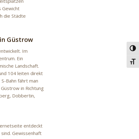
eitsplätzen
s Gewicht
h die Städte
in Güstrow
Umsc
ntwickelt. Im
entrum. Ein
Schri
mische Landschaft.
nd 104 leiten direkt
r S-Bahn fährt man
 Güstrow in Richtung
berg, Dobbertin,
ternetseite entdeckt
 sind. Gewissenhaft