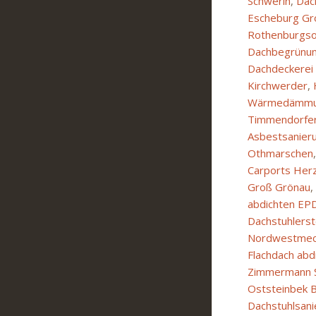
Schwerin
,
Dac
Escheburg Gr
Rothenburgso
Dachbegrünun
Dachdeckerei
Kirchwerder
,
Wärmedämmung
Timmendorfer
Asbestsanier
Othmarschen
Carports Her
Groß Grönau
,
abdichten EP
Dachstuhlerst
Nordwestmec
Flachdach abd
Zimmermann S
Oststeinbek B
Dachstuhlsan