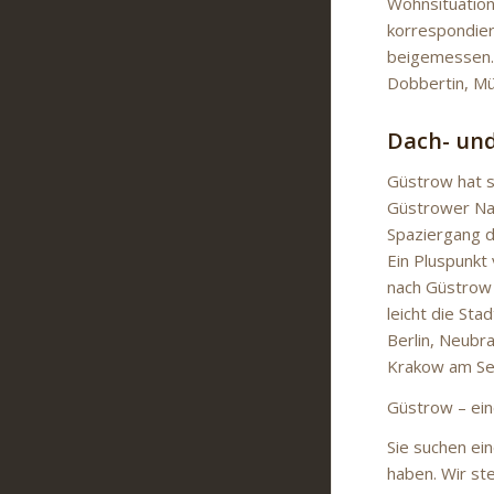
Wohnsituation
korrespondier
beigemessen.
Dobbertin, Mü
Dach- un
Güstrow hat si
Güstrower Nat
Spaziergang d
Ein Pluspunkt
nach Güstrow 
leicht die St
Berlin, Neubr
Krakow am Se
Güstrow – ei
Sie suchen ein
haben. Wir st