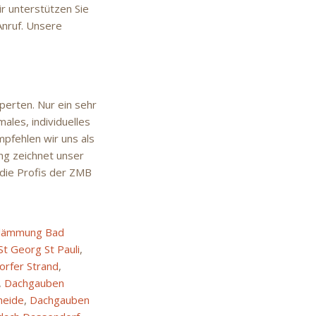
ir unterstützen Sie
Anruf. Unsere
erten. Nur ein sehr
ales, individuelles
pfehlen wir uns als
ung zeichnet unser
 die Profis der ZMB
ämmung Bad
t Georg St Pauli
,
rfer Strand
,
,
Dachgauben
heide
,
Dachgauben