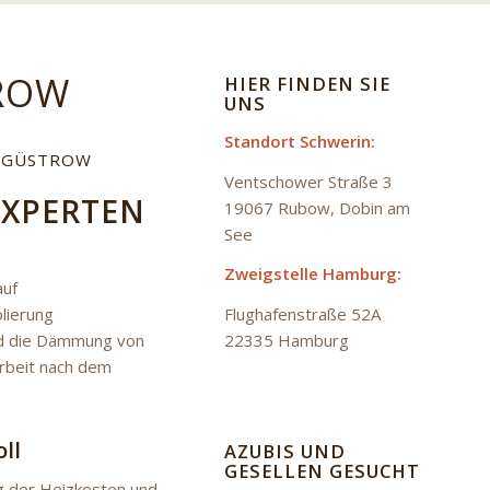
ROW
HIER FINDEN SIE
UNS
Standort Schwerin:
M GÜSTROW
Ventschower Straße 3
EXPERTEN
19067 Rubow
,
Dobin am
See
Zweigstelle Hamburg:
auf
lierung
Flughafenstraße 52A
und die Dämmung von
22335 Hamburg
Arbeit nach dem
ll
AZUBIS UND
GESELLEN GESUCHT
g der Heizkosten und