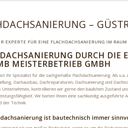
HDACHSANIERUNG – GÜST
IHR EXPERTE FÜR EINE FLACHDACHSANIERUNG IM RAU
DACHSANIERUNG DURCH DIE 
MB MEISTERBETRIEB GMBH
st Ihr Spezialist für die sachgemäße Flachdachsanierung. Als u.a. 
ellung, Dachausbau, Dachreparaturen, Dachsanierung und Dachiso
es Unternehmen, kontrollieren wir gerne den baulichen Zustand 
eistungsfähigkeit. Wir bieten Ihnen eine sachkundig ausgeführte 
d der Technik.
hdachsanierung ist bautechnisch immer sinnvo
sanierung ist von großer Bedeutung, wenn es um die Reduzierun