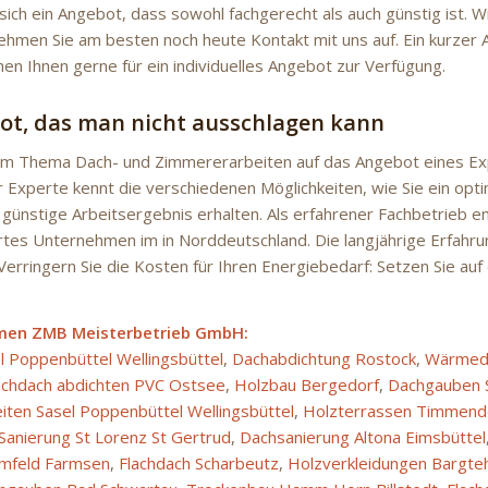
ich ein Angebot, dass sowohl fachgerecht als auch günstig ist. W
ehmen Sie am besten noch heute Kontakt mit uns auf. Ein kurzer 
hen Ihnen gerne für ein individuelles Angebot zur Verfügung.
ot, das man nicht ausschlagen kann
im Thema Dach- und Zimmererarbeiten auf das Angebot eines Exp
 Experte kennt die verschiedenen Möglichkeiten, wie Sie ein optim
günstige Arbeitsergebnis erhalten. Als erfahrener Fachbetrieb em
iertes Unternehmen im in Norddeutschland. Die langjährige Erfahr
Verringern Sie die Kosten für Ihren Energiebedarf: Setzen Sie auf
men ZMB Meisterbetrieb GmbH:
l Poppenbüttel Wellingsbüttel
,
Dachabdichtung Rostock
,
Wärmed
achdach abdichten PVC Ostsee
,
Holzbau Bergedorf
,
Dachgauben S
ten Sasel Poppenbüttel Wellingsbüttel
,
Holzterrassen Timmendo
Sanierung St Lorenz St Gertrud
,
Dachsanierung Altona Eimsbüttel
amfeld Farmsen
,
Flachdach Scharbeutz
,
Holzverkleidungen Bargte