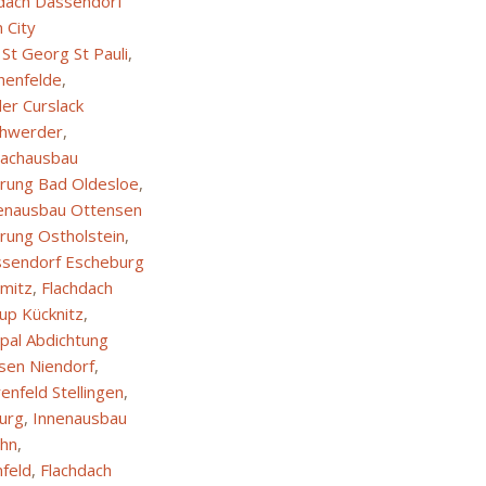
dach Dassendorf
 City
 St Georg St Pauli
,
henfelde
,
er Curslack
rchwerder
,
achausbau
rung Bad Oldesloe
,
enausbau Ottensen
erung Ostholstein
,
ssendorf Escheburg
ömitz
,
Flachdach
up Kücknitz
,
opal Abdichtung
sen Niendorf
,
enfeld Stellingen
,
burg
,
Innenausbau
ahn
,
feld
,
Flachdach