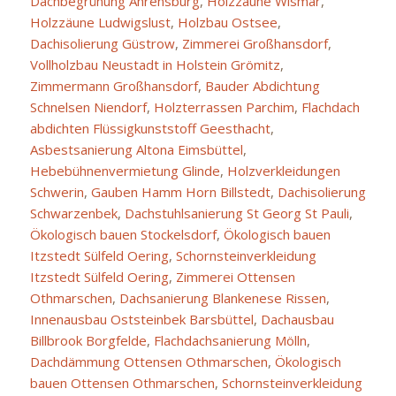
Dachbegrünung Ahrensburg
,
Holzzäune Wismar
,
Holzzäune Ludwigslust
,
Holzbau Ostsee
,
Dachisolierung Güstrow
,
Zimmerei Großhansdorf
,
Vollholzbau Neustadt in Holstein Grömitz
,
Zimmermann Großhansdorf
,
Bauder Abdichtung
Schnelsen Niendorf
,
Holzterrassen Parchim
,
Flachdach
abdichten Flüssigkunststoff Geesthacht
,
Asbestsanierung Altona Eimsbüttel
,
Hebebühnenvermietung Glinde
,
Holzverkleidungen
Schwerin
,
Gauben Hamm Horn Billstedt
,
Dachisolierung
Schwarzenbek
,
Dachstuhlsanierung St Georg St Pauli
,
Ökologisch bauen Stockelsdorf
,
Ökologisch bauen
Itzstedt Sülfeld Oering
,
Schornsteinverkleidung
Itzstedt Sülfeld Oering
,
Zimmerei Ottensen
Othmarschen
,
Dachsanierung Blankenese Rissen
,
Innenausbau Oststeinbek Barsbüttel
,
Dachausbau
Billbrook Borgfelde
,
Flachdachsanierung Mölln
,
Dachdämmung Ottensen Othmarschen
,
Ökologisch
bauen Ottensen Othmarschen
,
Schornsteinverkleidung