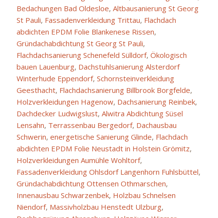
Bedachungen Bad Oldesloe
,
Altbausanierung St Georg
St Pauli
,
Fassadenverkleidung Trittau
,
Flachdach
abdichten EPDM Folie Blankenese Rissen
,
Gründachabdichtung St Georg St Pauli
,
Flachdachsanierung Schenefeld Sülldorf
,
Ökologisch
bauen Lauenburg
,
Dachstuhlsanierung Alsterdorf
Winterhude Eppendorf
,
Schornsteinverkleidung
Geesthacht
,
Flachdachsanierung Billbrook Borgfelde
,
Holzverkleidungen Hagenow
,
Dachsanierung Reinbek
,
Dachdecker Ludwigslust
,
Alwitra Abdichtung Süsel
Lensahn
,
Terrassenbau Bergedorf
,
Dachausbau
Schwerin
,
energetische Sanierung Glinde
,
Flachdach
abdichten EPDM Folie Neustadt in Holstein Grömitz
,
Holzverkleidungen Aumühle Wohltorf
,
Fassadenverkleidung Ohlsdorf Langenhorn Fuhlsbüttel
,
Gründachabdichtung Ottensen Othmarschen
,
Innenausbau Schwarzenbek
,
Holzbau Schnelsen
Niendorf
,
Massivholzbau Henstedt Ulzburg
,