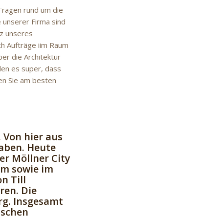
 Fragen rund um die
 unserer Firma sind
tz unseres
ch Aufträge iim Raum
er die Architektur
en es super, dass
men Sie am besten
. Von hier aus
haben. Heute
er Möllner City
um sowie im
 Till
ren. Die
rg. Insgesamt
ischen