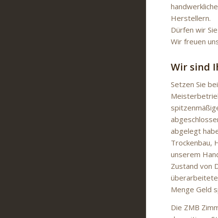
handwerkliche
Herstellern.
Dürfen wir Sie
Wir freuen un
Wir sind 
Setzen Sie bei
Meisterbetrie
spitzenmäßig
abgeschlossen
abgelegt habe
Trockenbau, H
unserem Handwe
Zustand von D
überarbeitet
Menge Geld s
Die ZMB Zimme