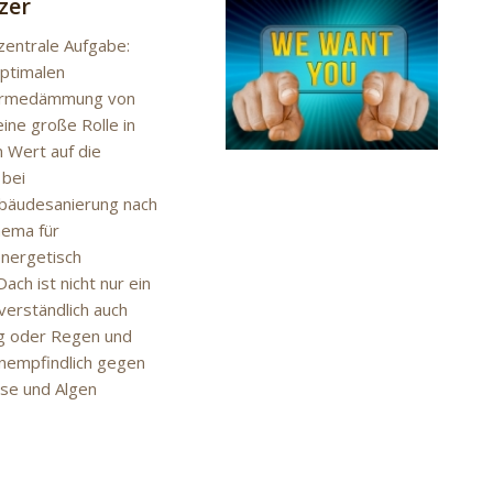
zer
zentrale Aufgabe:
optimalen
 Wärmedämmung von
ne große Rolle in
 Wert auf die
 bei
ebäudesanierung nach
hema für
energetisch
ch ist nicht nur ein
verständlich auch
ng oder Regen und
nempfindlich gegen
se und Algen