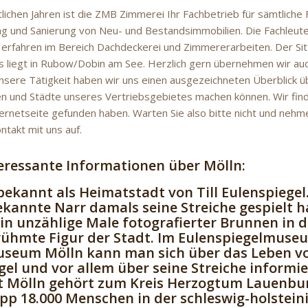
tlichen Jahren ist die ZMB Zimmerei Ihr Fachbetrieb für sämtliche
g und Sanierung von Neu- und Bestandsimmobilien. Die Fachleute
erfahren im Bereich Dachdeckerei und Zimmererarbeiten. Der Si
liegt in Rubow/Dobin am See. Herzlich gern übernehmen wir au
unsere Tätigkeit haben wir uns einen ausgezeichneten Überblick üb
 und Städte unseres Vertriebsgebietes machen können. Wir find
ternetseite gefunden haben. Warten Sie also bitte nicht und neh
ntakt mit uns auf.
teressante Informationen über Mölln:
 bekannt als Heimatstadt von Till Eulenspiegel
bekannte Narr damals seine Streiche gespielt 
ein unzählige Male fotografierter Brunnen in d
rühmte Figur der Stadt. Im Eulenspiegelmuse
eum Mölln kann man sich über das Leben von
gel und vor allem über seine Streiche informie
t Mölln gehört zum Kreis Herzogtum Lauenbu
pp 18.000 Menschen in der schleswig-holstein