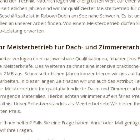
tand der Technik. Natürlich legen wir allergrößten Wert auf einen
 seit etlichen Jahren sind wir Ihr qualifizierter Meisterbetrieb fü
eschäftssitz ist in Rubow/Dobin am See nahe Schwerin. Es ist u
llen an unserer Arbeit finden. Von einem Meisterbetrieb dürfen S
op-Leistung erwarten.
Ihr Meisterbetrieb für Dach- und Zimmererarb
eiter verfügen über nachweisbare Qualifikationen, Inhaber Jens 
e Meisterbriefe. Des Weiteren zeichnet eine intensive praktische
 ZMB aus. Schon seit etlichen Jahren konzentrieren wir uns auf fa
beiten. In dieser langen Zeit haben wir uns auch das Attribut Fac
Ihr Meisterbetrieb für qualitativ fundierte Dach- und Zimmererar
orragende Materialien. Hierbei achten wir immer auf ein faires Pre
ältnis. Unser Selbstverständnis als Meisterbetrieb: Wir bieten Ih
ten Preis.
r Ihnen helfen? Falls Sie eine Frage haben: Anruf oder Mail genüg
ir Ihre Fragen.