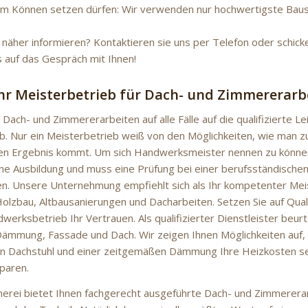
m Können setzen dürfen: Wir verwenden nur hochwertigste Baus
 näher informieren? Kontaktieren sie uns per Telefon oder schicke
s auf das Gespräch mit Ihnen!
Ihr Meisterbetrieb für Dach- und Zimmererarb
 Dach- und Zimmererarbeiten auf alle Fälle auf die qualifizierte L
b. Nur ein Meisterbetrieb weiß von den Möglichkeiten, wie man z
en Ergebnis kommt. Um sich Handwerksmeister nennen zu können
e Ausbildung und muss eine Prüfung bei einer berufsständische
n. Unsere Unternehmung empfiehlt sich als Ihr kompetenter Meis
olzbau, Altbausanierungen und Dacharbeiten. Setzen Sie auf Qual
rksbetrieb Ihr Vertrauen. Als qualifizierter Dienstleister beurte
ämmung, Fassade und Dach. Wir zeigen Ihnen Möglichkeiten auf, 
en Dachstuhl und einer zeitgemäßen Dämmung Ihre Heizkosten s
paren.
rei bietet Ihnen fachgerecht ausgeführte Dach- und Zimmerera