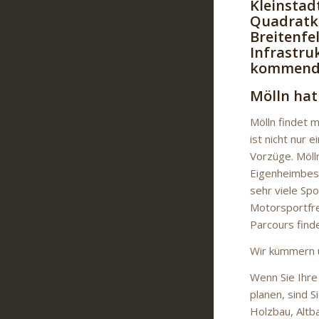
Kleinstad
Quadratki
Breitenfe
Infrastru
kommend d
Mölln hat
Mölln findet 
ist nicht nur 
Vorzüge. Mölln
Eigenheimbesi
sehr viele Spo
Motorsportfre
Parcours find
Wir kümmern u
Wenn Sie Ihre
planen, sind S
Holzbau, Altb