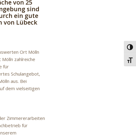
äche von 25
Umgebung sind
urch ein gute
n von Lübeck
Umsc
nswerten Ort Mölln
t Mölln zahlreiche
Schri
e für
ertes Schulangebot,
ölln aus. Bei
uf dem vielseitigen
oder Zimmererarbeiten
achbetrieb für
 unserem