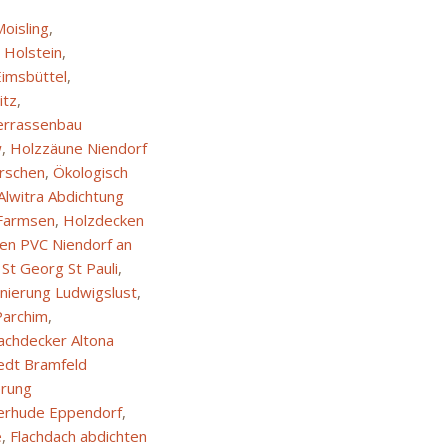
oisling
,
 Holstein
,
imsbüttel
,
itz
,
errassenbau
w
,
Holzzäune Niendorf
rschen
,
Ökologisch
Alwitra Abdichtung
 Farmsen
,
Holzdecken
ten PVC Niendorf an
t Georg St Pauli
,
nierung Ludwigslust
,
Parchim
,
achdecker Altona
edt Bramfeld
erung
terhude Eppendorf
,
e
,
Flachdach abdichten