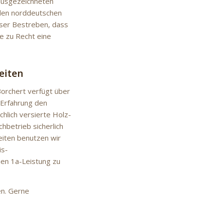
 ausgezeichneten
r den norddeutschen
nser Bestreben, dass
ie zu Recht eine
eiten
Borchert verfügt über
 Erfahrung den
chlich versierte Holz-
hbetrieb sicherlich
beiten benutzen wir
is-
nen 1a-Leistung zu
en. Gerne