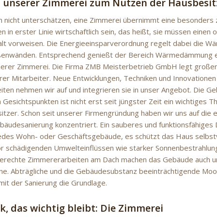
t unserer Zimmerei zum Nutzen der Hausbesit
n nicht unterschätzen, eine Zimmerei übernimmt eine besonders 
in erster Linie wirtschaftlich sein, das heißt, sie müssen einen 
alt vorweisen. Die Energieeinsparverordnung regelt dabei die
ßenwänden. Entsprechend genießt der Bereich Wärmedämmung ei
serer Zimmerei. Die Firma ZMB Meisterbetrieb GmbH legt großen
rer Mitarbeiter. Neue Entwicklungen, Techniken und Innovationen
ten nehmen wir auf und integrieren sie in unser Angebot. Die G
Gesichtspunkten ist nicht erst seit jüngster Zeit ein wichtiges T
itzer. Schon seit unserer Firmengründung haben wir uns auf die 
bäudesanierung konzentriert. Ein sauberes und funktionsfähiges Da
 jedes Wohn- oder Geschäftsgebäude, es schützt das Haus selbst
or schädigenden Umwelteinflüssen wie starker Sonnenbestrahlu
gerechte Zimmererarbeiten am Dach machen das Gebäude auch u
ne. Abträgliche und die Gebäudesubstanz beeinträchtigende Moo
mit der Sanierung die Grundlage.
k, das wichtig bleibt: Die Zimmerei