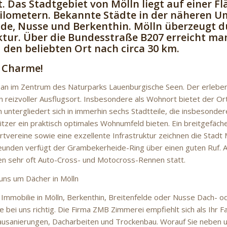
t. Das Stadtgebiet von Mölln liegt auf einer Fl
lometern. Bekannte Städte in der näheren 
lde, Nusse und Berkenthin. Mölln überzeugt d
ktur. Über die Bundesstraße B207 erreicht ma
en beliebten Ort nach circa 30 km.
 Charme!
man im Zentrum des Naturparks Lauenburgische Seen. Der erlebe
ein reizvoller Ausflugsort. Insbesondere als Wohnort bietet der Or
 untergliedert sich in immerhin sechs Stadtteile, die insbesonder
tzer ein praktisch optimales Wohnumfeld bieten. Ein breitgefäch
rtvereine sowie eine exzellente Infrastruktur zeichnen die Stadt M
unden verfügt der Grambekerheide-Ring über einen guten Ruf. A
en sehr oft Auto-Cross- und Motocross-Rennen statt.
ns um Dächer in Mölln
 Immobilie in Mölln, Berkenthin, Breitenfelde oder Nusse Dach- 
ie bei uns richtig. Die Firma ZMB Zimmerei empfiehlt sich als Ihr F
ausanierungen, Dacharbeiten und Trockenbau. Worauf Sie neben