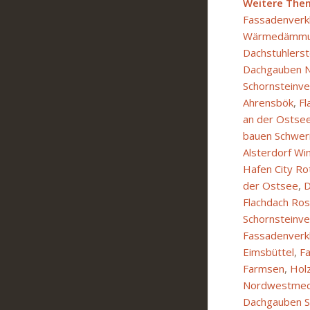
Weitere The
Fassadenverk
Wärmedämmun
Dachstuhlerst
Dachgauben N
Schornsteinv
Ahrensbök
,
Fl
an der Ostse
bauen Schwer
Alsterdorf Wi
Hafen City R
der Ostsee
,
D
Flachdach Ros
Schornsteinve
Fassadenverk
Eimsbüttel
,
F
Farmsen
,
Hol
Nordwestmec
Dachgauben Sa