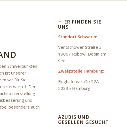
HIER FINDEN SIE
UNS
Standort Schwerin:
Ventschower Straße 3
LAND
19067 Rubow
,
Dobin am
See
 den Schwerpunkten
Zweigstelle Hamburg:
h ist unserer
en wir für Sie
Flughafenstraße 52A
erei erwartet. Der
22335 Hamburg
achstuhlerstellung
 Ausbesserung und
dabei besonders auch
AZUBIS UND
GESELLEN GESUCHT