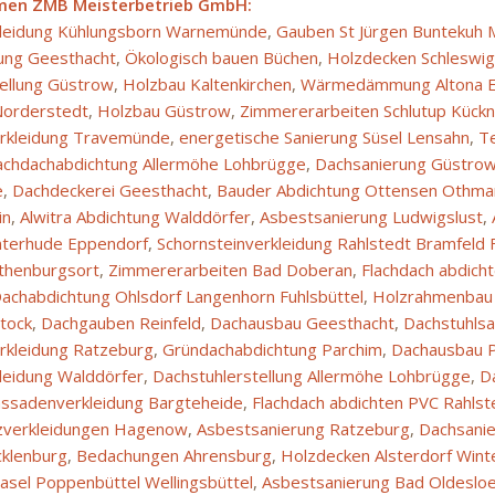
men ZMB Meisterbetrieb GmbH:
leidung Kühlungsborn Warnemünde
,
Gauben St Jürgen Buntekuh M
g Geesthacht
,
Ökologisch bauen Büchen
,
Holzdecken Schleswig
ellung Güstrow
,
Holzbau Kaltenkirchen
,
Wärmedämmung Altona E
orderstedt
,
Holzbau Güstrow
,
Zimmererarbeiten Schlutup Kückn
erkleidung Travemünde
,
energetische Sanierung Süsel Lensahn
,
T
achdachabdichtung Allermöhe Lohbrügge
,
Dachsanierung Güstro
e
,
Dachdeckerei Geesthacht
,
Bauder Abdichtung Ottensen Othma
in
,
Alwitra Abdichtung Walddörfer
,
Asbestsanierung Ludwigslust
,
nterhude Eppendorf
,
Schornsteinverkleidung Rahlstedt Bramfeld
othenburgsort
,
Zimmererarbeiten Bad Doberan
,
Flachdach abdich
achabdichtung Ohlsdorf Langenhorn Fuhlsbüttel
,
Holzrahmenbau S
tock
,
Dachgauben Reinfeld
,
Dachausbau Geesthacht
,
Dachstuhlsa
rkleidung Ratzeburg
,
Gründachabdichtung Parchim
,
Dachausbau 
leidung Walddörfer
,
Dachstuhlerstellung Allermöhe Lohbrügge
,
D
assadenverkleidung Bargteheide
,
Flachdach abdichten PVC Rahlst
zverkleidungen Hagenow
,
Asbestsanierung Ratzeburg
,
Dachsani
klenburg
,
Bedachungen Ahrensburg
,
Holzdecken Alsterdorf Win
sel Poppenbüttel Wellingsbüttel
,
Asbestsanierung Bad Oldeslo