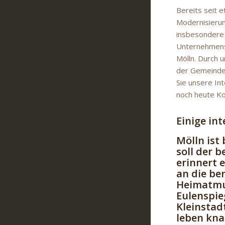
Bereits seit e
Modernisierun
insbesondere 
Unternehmens 
Mölln. Durch 
der Gemeinden
Sie unsere In
noch heute Ko
Einige in
Mölln ist
soll der 
erinnert 
an die be
Heimatmus
Eulenspie
Kleinstad
leben kna