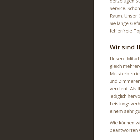
derzeitigen S
Service. Schon
Raum. Unser G
Sie lange Gefa
fehlerfreie T
Wir sind 
Unsere Mitarb
gleich mehrer
Meisterbetrieb
und Zimmererar
verdient. Als 
lediglich herv
Leistungsverh
einem sehr gu
Wie können wi
beantworten w