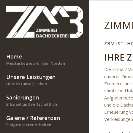
ZIMM
ZBM IST IH
IHRE 
Home
Meisterbetrieb für den Norden
Die Firma ZMB
unserer Zimme
Unsere Leistungen
Zimmerei auch
Holz ist (unser) Leben
sämtliche Hol
Sanierungen
Aufgabenberei
Effizient und wirtschaftlich
und die Dachi
Erneuerung vo
Galerie / Referenzen
Verkleidungen
Einige unserer Arbeiten