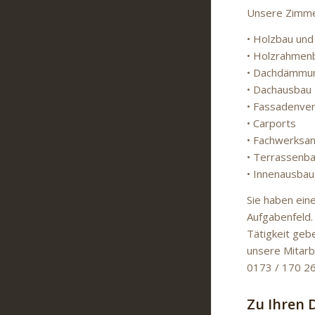
Unsere Zimmer
• Holzbau und
• Holzrahmen
• Dachdämmu
• Dachausbau
• Fassadenver
• Carports
• Fachwerksa
• Terrassenb
• Innenausbau
Sie haben ein
Aufgabenfeld. 
Tätigkeit geb
unsere Mitarb
0173 / 170 26
Zu Ihren 