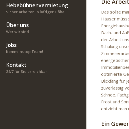
Die Arbei
Hebebühnenvermietung
Das sollte ma
Sicher arbeiten in luftiger Höhe
Häuser müssen 
Über uns
Energiehaush
Wer wir sind
Dach- und Au
der Arbeit un
Jobs
Schulung unse
Komm ins top Team!
Zimmererarbei
energetischen 
Kontakt
Immobilienbes
24/7 für Sie erreichbar
optimierte Ge
Blickfang für
zuverlässig v
Schnee. Fach
Frost und Son
entzieht man 
Ein Gewer