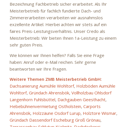
Bezeichnung Fachbetrieb sicher erarbeitet. Als Ihr
Meisterbetrieb für fachlich fundierte Dach- und
Zimmererarbeiten verarbeiten wir ausnahmslos
exzellente Artikel. Hierbei achten wir stets auf ein
faires Preis-Leistungsverhältnis. Unser Credo als
Meisterbetrieb: Wir bieten Ihnen 1a-Leistung zu einem
sehr guten Preis.
Wie können wir Ihnen helfen? Falls Sie eine Frage
haben: Anruf oder e-Mail reichen. Sehr gerne
beantworten wir Ihre Fragen.
Weitere Themen ZMB Meisterbetrieb GmbH:
Dachsanierung Aumühle Wohltorf
,
Holzböden Aumühle
Wohltorf
,
Gründach Ahrensbök
,
Vollholzbau Ohlsdorf
Langenhorn Fuhlsbüttel
,
Dachgauben Geesthacht
,
Hebebühnenvermietung Ostholstein
,
Carports
Ahrensbök
,
Holzzäune Osdorf Lurup
,
Holztore Wismar
,
Gründach Dassendorf Escheburg Groß Grönau
,
Terrassenbau Schlutup Kücknitz
,
Dachdeckerei