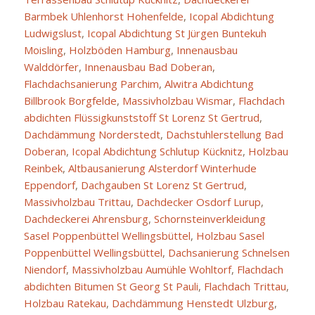
Barmbek Uhlenhorst Hohenfelde
,
Icopal Abdichtung
Ludwigslust
,
Icopal Abdichtung St Jürgen Buntekuh
Moisling
,
Holzböden Hamburg
,
Innenausbau
Walddörfer
,
Innenausbau Bad Doberan
,
Flachdachsanierung Parchim
,
Alwitra Abdichtung
Billbrook Borgfelde
,
Massivholzbau Wismar
,
Flachdach
abdichten Flüssigkunststoff St Lorenz St Gertrud
,
Dachdämmung Norderstedt
,
Dachstuhlerstellung Bad
Doberan
,
Icopal Abdichtung Schlutup Kücknitz
,
Holzbau
Reinbek
,
Altbausanierung Alsterdorf Winterhude
Eppendorf
,
Dachgauben St Lorenz St Gertrud
,
Massivholzbau Trittau
,
Dachdecker Osdorf Lurup
,
Dachdeckerei Ahrensburg
,
Schornsteinverkleidung
Sasel Poppenbüttel Wellingsbüttel
,
Holzbau Sasel
Poppenbüttel Wellingsbüttel
,
Dachsanierung Schnelsen
Niendorf
,
Massivholzbau Aumühle Wohltorf
,
Flachdach
abdichten Bitumen St Georg St Pauli
,
Flachdach Trittau
,
Holzbau Ratekau
,
Dachdämmung Henstedt Ulzburg
,