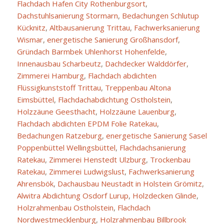
Flachdach Hafen City Rothenburgsort
,
Dachstuhlsanierung Stormarn
,
Bedachungen Schlutup
Kücknitz
,
Altbausanierung Trittau
,
Fachwerksanierung
Wismar
,
energetische Sanierung Großhansdorf
,
Gründach Barmbek Uhlenhorst Hohenfelde
,
Innenausbau Scharbeutz
,
Dachdecker Walddörfer
,
Zimmerei Hamburg
,
Flachdach abdichten
Flüssigkunststoff Trittau
,
Treppenbau Altona
Eimsbüttel
,
Flachdachabdichtung Ostholstein
,
Holzzäune Geesthacht
,
Holzzäune Lauenburg
,
Flachdach abdichten EPDM Folie Ratekau
,
Bedachungen Ratzeburg
,
energetische Sanierung Sasel
Poppenbüttel Wellingsbüttel
,
Flachdachsanierung
Ratekau
,
Zimmerei Henstedt Ulzburg
,
Trockenbau
Ratekau
,
Zimmerei Ludwigslust
,
Fachwerksanierung
Ahrensbök
,
Dachausbau Neustadt in Holstein Grömitz
,
Alwitra Abdichtung Osdorf Lurup
,
Holzdecken Glinde
,
Holzrahmenbau Ostholstein
,
Flachdach
Nordwestmecklenburg
,
Holzrahmenbau Billbrook