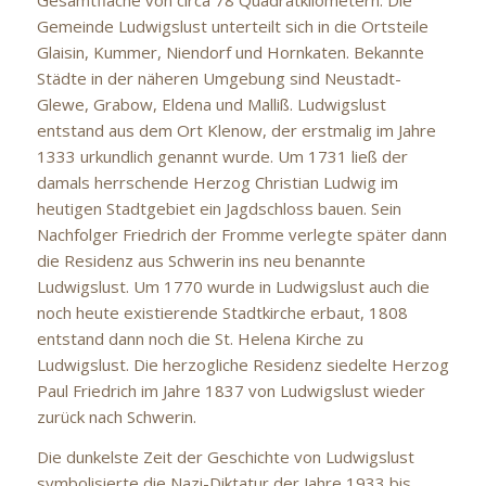
Gesamtfläche von circa 78 Quadratkilometern. Die
Gemeinde Ludwigslust unterteilt sich in die Ortsteile
Glaisin, Kummer, Niendorf und Hornkaten. Bekannte
Städte in der näheren Umgebung sind Neustadt-
Glewe, Grabow, Eldena und Malliß. Ludwigslust
entstand aus dem Ort Klenow, der erstmalig im Jahre
1333 urkundlich genannt wurde. Um 1731 ließ der
damals herrschende Herzog Christian Ludwig im
heutigen Stadtgebiet ein Jagdschloss bauen. Sein
Nachfolger Friedrich der Fromme verlegte später dann
die Residenz aus Schwerin ins neu benannte
Ludwigslust. Um 1770 wurde in Ludwigslust auch die
noch heute existierende Stadtkirche erbaut, 1808
entstand dann noch die St. Helena Kirche zu
Ludwigslust. Die herzogliche Residenz siedelte Herzog
Paul Friedrich im Jahre 1837 von Ludwigslust wieder
zurück nach Schwerin.
Die dunkelste Zeit der Geschichte von Ludwigslust
symbolisierte die Nazi-Diktatur der Jahre 1933 bis