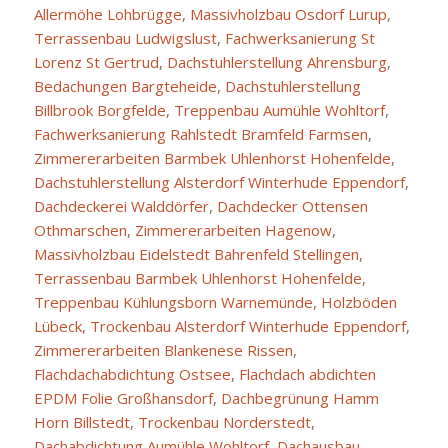
Allermöhe Lohbrügge
,
Massivholzbau Osdorf Lurup
,
Terrassenbau Ludwigslust
,
Fachwerksanierung St
Lorenz St Gertrud
,
Dachstuhlerstellung Ahrensburg
,
Bedachungen Bargteheide
,
Dachstuhlerstellung
Billbrook Borgfelde
,
Treppenbau Aumühle Wohltorf
,
Fachwerksanierung Rahlstedt Bramfeld Farmsen
,
Zimmererarbeiten Barmbek Uhlenhorst Hohenfelde
,
Dachstuhlerstellung Alsterdorf Winterhude Eppendorf
,
Dachdeckerei Walddörfer
,
Dachdecker Ottensen
Othmarschen
,
Zimmererarbeiten Hagenow
,
Massivholzbau Eidelstedt Bahrenfeld Stellingen
,
Terrassenbau Barmbek Uhlenhorst Hohenfelde
,
Treppenbau Kühlungsborn Warnemünde
,
Holzböden
Lübeck
,
Trockenbau Alsterdorf Winterhude Eppendorf
,
Zimmererarbeiten Blankenese Rissen
,
Flachdachabdichtung Ostsee
,
Flachdach abdichten
EPDM Folie Großhansdorf
,
Dachbegrünung Hamm
Horn Billstedt
,
Trockenbau Norderstedt
,
Dachabdichtung Aumühle Wohltorf
,
Dachausbau