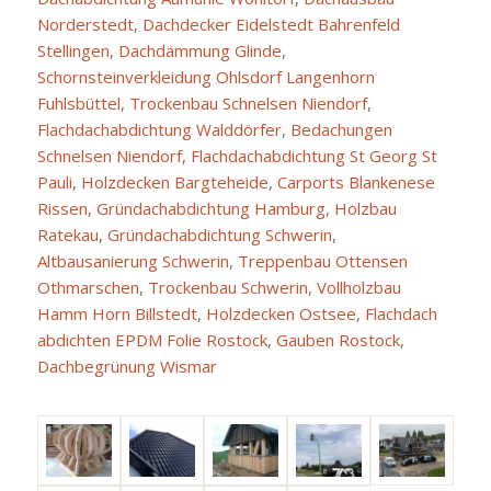
Norderstedt
,
Dachdecker Eidelstedt Bahrenfeld
Stellingen
,
Dachdämmung Glinde
,
Schornsteinverkleidung Ohlsdorf Langenhorn
Fuhlsbüttel
,
Trockenbau Schnelsen Niendorf
,
Flachdachabdichtung Walddörfer
,
Bedachungen
Schnelsen Niendorf
,
Flachdachabdichtung St Georg St
Pauli
,
Holzdecken Bargteheide
,
Carports Blankenese
Rissen
,
Gründachabdichtung Hamburg
,
Holzbau
Ratekau
,
Gründachabdichtung Schwerin
,
Altbausanierung Schwerin
,
Treppenbau Ottensen
Othmarschen
,
Trockenbau Schwerin
,
Vollholzbau
Hamm Horn Billstedt
,
Holzdecken Ostsee
,
Flachdach
abdichten EPDM Folie Rostock
,
Gauben Rostock
,
Dachbegrünung Wismar