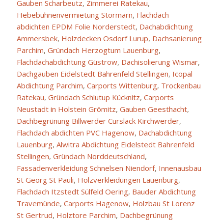
Gauben Scharbeutz
,
Zimmerei Ratekau
,
Hebebühnenvermietung Stormarn
,
Flachdach
abdichten EPDM Folie Norderstedt
,
Dachabdichtung
Ammersbek
,
Holzdecken Osdorf Lurup
,
Dachsanierung
Parchim
,
Gründach Herzogtum Lauenburg
,
Flachdachabdichtung Güstrow
,
Dachisolierung Wismar
,
Dachgauben Eidelstedt Bahrenfeld Stellingen
,
Icopal
Abdichtung Parchim
,
Carports Wittenburg
,
Trockenbau
Ratekau
,
Gründach Schlutup Kücknitz
,
Carports
Neustadt in Holstein Grömitz
,
Gauben Geesthacht
,
Dachbegrünung Billwerder Curslack Kirchwerder
,
Flachdach abdichten PVC Hagenow
,
Dachabdichtung
Lauenburg
,
Alwitra Abdichtung Eidelstedt Bahrenfeld
Stellingen
,
Gründach Norddeutschland
,
Fassadenverkleidung Schnelsen Niendorf
,
Innenausbau
St Georg St Pauli
,
Holzverkleidungen Lauenburg
,
Flachdach Itzstedt Sülfeld Oering
,
Bauder Abdichtung
Travemünde
,
Carports Hagenow
,
Holzbau St Lorenz
St Gertrud
,
Holztore Parchim
,
Dachbegrünung