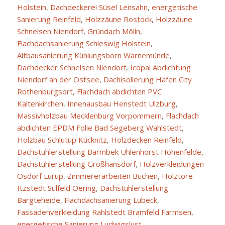
Holstein
,
Dachdeckerei Süsel Lensahn
,
energetische
Sanierung Reinfeld
,
Holzzäune Rostock
,
Holzzäune
Schnelsen Niendorf
,
Gründach Mölln
,
Flachdachsanierung Schleswig Holstein
,
Altbausanierung Kühlungsborn Warnemünde
,
Dachdecker Schnelsen Niendorf
,
Icopal Abdichtung
Niendorf an der Ostsee
,
Dachisolierung Hafen City
Rothenburgsort
,
Flachdach abdichten PVC
Kaltenkirchen
,
Innenausbau Henstedt Ulzburg
,
Massivholzbau Mecklenburg Vorpommern
,
Flachdach
abdichten EPDM Folie Bad Segeberg Wahlstedt
,
Holzbau Schlutup Kücknitz
,
Holzdecken Reinfeld
,
Dachstuhlerstellung Barmbek Uhlenhorst Hohenfelde
,
Dachstuhlerstellung Großhansdorf
,
Holzverkleidungen
Osdorf Lurup
,
Zimmererarbeiten Büchen
,
Holztore
Itzstedt Sülfeld Oering
,
Dachstuhlerstellung
Bargteheide
,
Flachdachsanierung Lübeck
,
Fassadenverkleidung Rahlstedt Bramfeld Farmsen
,
energetische Sanierung Ludwigslust
,