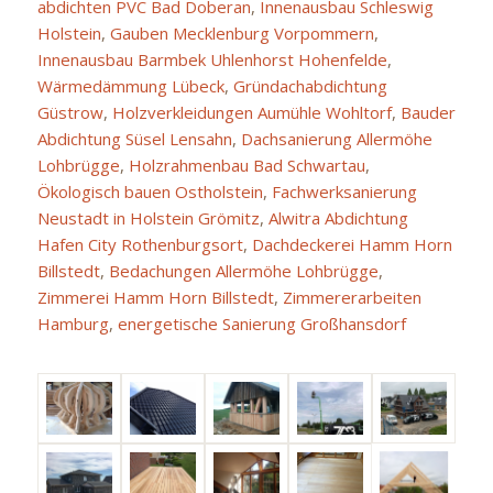
abdichten PVC Bad Doberan
,
Innenausbau Schleswig
Holstein
,
Gauben Mecklenburg Vorpommern
,
Innenausbau Barmbek Uhlenhorst Hohenfelde
,
Wärmedämmung Lübeck
,
Gründachabdichtung
Güstrow
,
Holzverkleidungen Aumühle Wohltorf
,
Bauder
Abdichtung Süsel Lensahn
,
Dachsanierung Allermöhe
Lohbrügge
,
Holzrahmenbau Bad Schwartau
,
Ökologisch bauen Ostholstein
,
Fachwerksanierung
Neustadt in Holstein Grömitz
,
Alwitra Abdichtung
Hafen City Rothenburgsort
,
Dachdeckerei Hamm Horn
Billstedt
,
Bedachungen Allermöhe Lohbrügge
,
Zimmerei Hamm Horn Billstedt
,
Zimmererarbeiten
Hamburg
,
energetische Sanierung Großhansdorf