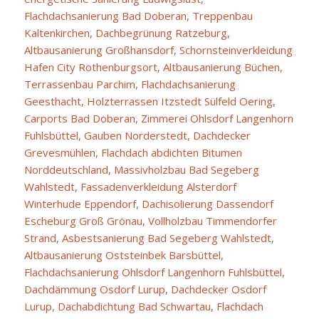
Flachdachsanierung Bad Doberan
,
Treppenbau
Kaltenkirchen
,
Dachbegrünung Ratzeburg
,
Altbausanierung Großhansdorf
,
Schornsteinverkleidung
Hafen City Rothenburgsort
,
Altbausanierung Büchen
,
Terrassenbau Parchim
,
Flachdachsanierung
Geesthacht
,
Holzterrassen Itzstedt Sülfeld Oering
,
Carports Bad Doberan
,
Zimmerei Ohlsdorf Langenhorn
Fuhlsbüttel
,
Gauben Norderstedt
,
Dachdecker
Grevesmühlen
,
Flachdach abdichten Bitumen
Norddeutschland
,
Massivholzbau Bad Segeberg
Wahlstedt
,
Fassadenverkleidung Alsterdorf
Winterhude Eppendorf
,
Dachisolierung Dassendorf
Escheburg Groß Grönau
,
Vollholzbau Timmendorfer
Strand
,
Asbestsanierung Bad Segeberg Wahlstedt
,
Altbausanierung Oststeinbek Barsbüttel
,
Flachdachsanierung Ohlsdorf Langenhorn Fuhlsbüttel
,
Dachdämmung Osdorf Lurup
,
Dachdecker Osdorf
Lurup
,
Dachabdichtung Bad Schwartau
,
Flachdach