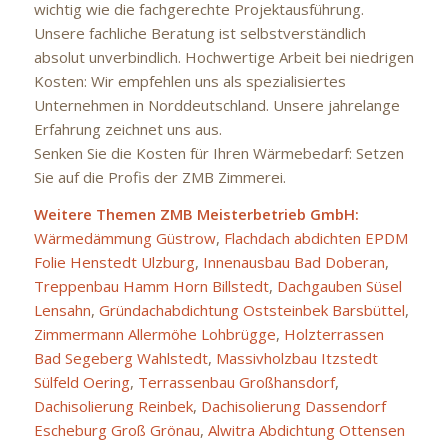
wichtig wie die fachgerechte Projektausführung.
Unsere fachliche Beratung ist selbstverständlich
absolut unverbindlich. Hochwertige Arbeit bei niedrigen
Kosten: Wir empfehlen uns als spezialisiertes
Unternehmen in Norddeutschland. Unsere jahrelange
Erfahrung zeichnet uns aus.
Senken Sie die Kosten für Ihren Wärmebedarf: Setzen
Sie auf die Profis der ZMB Zimmerei.
Weitere Themen ZMB Meisterbetrieb GmbH:
Wärmedämmung Güstrow
,
Flachdach abdichten EPDM
Folie Henstedt Ulzburg
,
Innenausbau Bad Doberan
,
Treppenbau Hamm Horn Billstedt
,
Dachgauben Süsel
Lensahn
,
Gründachabdichtung Oststeinbek Barsbüttel
,
Zimmermann Allermöhe Lohbrügge
,
Holzterrassen
Bad Segeberg Wahlstedt
,
Massivholzbau Itzstedt
Sülfeld Oering
,
Terrassenbau Großhansdorf
,
Dachisolierung Reinbek
,
Dachisolierung Dassendorf
Escheburg Groß Grönau
,
Alwitra Abdichtung Ottensen