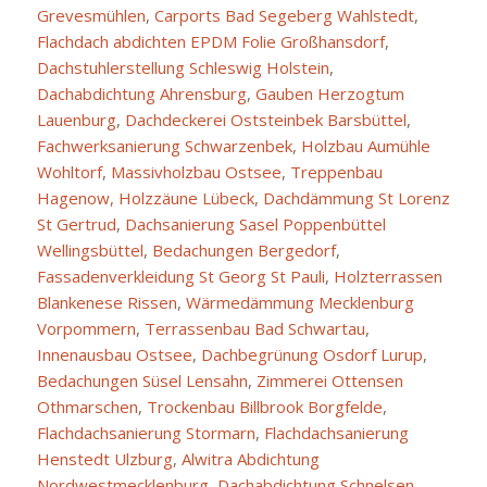
Grevesmühlen
,
Carports Bad Segeberg Wahlstedt
,
Flachdach abdichten EPDM Folie Großhansdorf
,
Dachstuhlerstellung Schleswig Holstein
,
Dachabdichtung Ahrensburg
,
Gauben Herzogtum
Lauenburg
,
Dachdeckerei Oststeinbek Barsbüttel
,
Fachwerksanierung Schwarzenbek
,
Holzbau Aumühle
Wohltorf
,
Massivholzbau Ostsee
,
Treppenbau
Hagenow
,
Holzzäune Lübeck
,
Dachdämmung St Lorenz
St Gertrud
,
Dachsanierung Sasel Poppenbüttel
Wellingsbüttel
,
Bedachungen Bergedorf
,
Fassadenverkleidung St Georg St Pauli
,
Holzterrassen
Blankenese Rissen
,
Wärmedämmung Mecklenburg
Vorpommern
,
Terrassenbau Bad Schwartau
,
Innenausbau Ostsee
,
Dachbegrünung Osdorf Lurup
,
Bedachungen Süsel Lensahn
,
Zimmerei Ottensen
Othmarschen
,
Trockenbau Billbrook Borgfelde
,
Flachdachsanierung Stormarn
,
Flachdachsanierung
Henstedt Ulzburg
,
Alwitra Abdichtung
Nordwestmecklenburg
,
Dachabdichtung Schnelsen