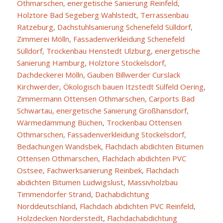
Othmarschen
,
energetische Sanierung Reinfeld
,
Holztore Bad Segeberg Wahlstedt
,
Terrassenbau
Ratzeburg
,
Dachstuhlsanierung Schenefeld Sülldorf
,
Zimmerei Mölln
,
Fassadenverkleidung Schenefeld
Sülldorf
,
Trockenbau Henstedt Ulzburg
,
energetische
Sanierung Hamburg
,
Holztore Stockelsdorf
,
Dachdeckerei Mölln
,
Gauben Billwerder Curslack
Kirchwerder
,
Ökologisch bauen Itzstedt Sülfeld Oering
,
Zimmermann Ottensen Othmarschen
,
Carports Bad
Schwartau
,
energetische Sanierung Großhansdorf
,
Wärmedämmung Büchen
,
Trockenbau Ottensen
Othmarschen
,
Fassadenverkleidung Stockelsdorf
,
Bedachungen Wandsbek
,
Flachdach abdichten Bitumen
Ottensen Othmarschen
,
Flachdach abdichten PVC
Ostsee
,
Fachwerksanierung Reinbek
,
Flachdach
abdichten Bitumen Ludwigslust
,
Massivholzbau
Timmendorfer Strand
,
Dachabdichtung
Norddeutschland
,
Flachdach abdichten PVC Reinfeld
,
Holzdecken Norderstedt
,
Flachdachabdichtung